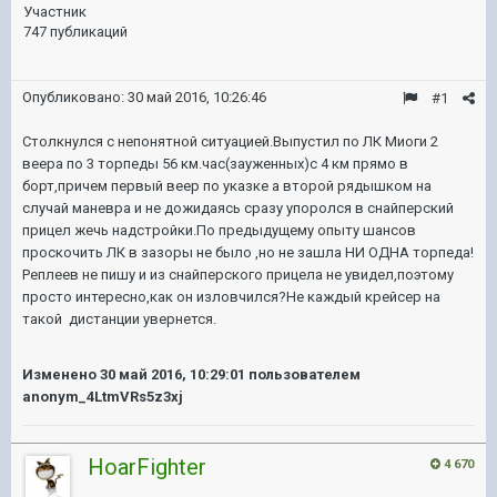
Участник
747 публикаций
Опубликовано:
30 май 2016, 10:26:46
#1
Столкнулся с непонятной ситуацией.Выпустил по ЛК Миоги 2
веера по 3 торпеды 56 км.час(зауженных)с 4 км прямо в
борт,причем первый веер по указке а второй рядышком на
случай маневра и не дожидаясь сразу упоролся в снайперский
прицел жечь надстройки.По предыдущему опыту шансов
проскочить ЛК в зазоры не было ,но не зашла НИ ОДНА торпеда!
Реплеев не пишу и из снайперского прицела не увидел,поэтому
просто интересно,как он изловчился?Не каждый крейсер на
такой дистанции увернется.
Изменено
30 май 2016, 10:29:01
пользователем
anonym_4LtmVRs5z3xj
HoarFighter
4 670