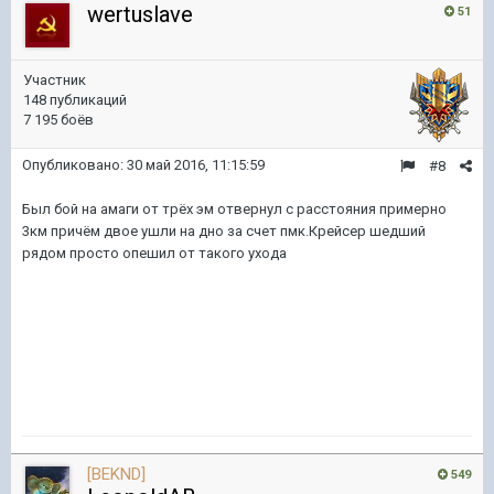
wertuslave
51
Участник
148 публикаций
7 195 боёв
Опубликовано:
30 май 2016, 11:15:59
#8
Был бой на амаги от трёх эм отвернул с расстояния примерно
3км причём двое ушли на дно за счет пмк.Крейсер шедший
рядом просто опешил от такого ухода
[BEKND]
549