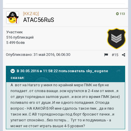
[KKZ4Q]
113
ATAC56RuS
Участник
516 публикаций
5 499 боёв
Опубликовано:
31 май 2016, 06:06:30
#15
В 30.05.2016 в 11:58:22 пользователь sky_eugene
сказал:
А вот на Нагато у меня по крайней мере ПМК не буя не
попадает..от слова вааще..эсм крутился в 2-4 км от меня...я
от двух торпедных залпов ушел...и все это время ПМК (мое)
поливало его от души..И ни одного попадания..Отсюда
вопрос - НА КАКОЙ БУЙ мне сдалось такое пмк...да и пво
такое же..С АВ торпедоносцы под борт бросают пачки...и
улетают спокойно...без потерь... Тут то и подумаешь - а
может не стоит играть выше 4-5 уровня?