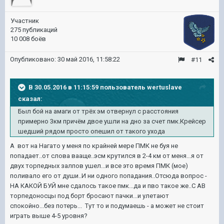
Участник
275 публикаций
10 008 боёв
Опубликовано:
30 май 2016, 11:58:22
#11
В 30.05.2016 в 11:15:59 пользователь wertuslave
сказал:
Был бой на амаги от трёх эм отвернул с расстояния
примерно 3км причём двое ушли на дно за счет пмк.Крейсер
шедший рядом просто опешил от такого ухода
А вот на Нагато у меня по крайней мере ПМК не буя не
попадает..от слова вааще..эсм крутился в 2-4 км от меня...я от
двух торпедных залпов ушел...и все это время ПМК (мое)
поливало его от души..И ни одного попадания..Отсюда вопрос -
НА КАКОЙ БУЙ мне сдалось такое пмк...да и пво такое же..С АВ
торпедоносцы под борт бросают пачки...и улетают
спокойно...без потерь... Тут то и подумаешь - а может не стоит
играть выше 4-5 уровня?