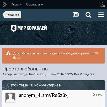
Игры
Сервисы
Флудилка
Для публикации в этом разделе необходимо провести 50
боёв.
Просто любопытно
Автор:
anonym_4LtmVRs5z3xj
,
30 май 2016, 10:26:46
в
Флудилка
В этой теме 16 комментариев
anonym_4LtmVRs5z3xj
2 360