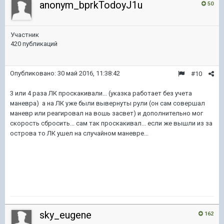
anonym_bprkTodoyJ1u
50
Участник
420 публикаций
Опубликовано:
30 май 2016, 11:38:42
#10
3 или 4 раза ЛК проскакивали... (указка работает без учета
маневра) а на ЛК уже были вывернуты рули (он сам совершал
маневр или реагировал на вошь засвет) и дополнительно мог
скорость сбросить... сам так проскакивал... если же вышли из за
острова то ЛК ушел на случайном маневре...
sky_eugene
162