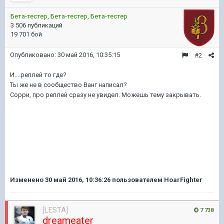
Бета-тестер
,
Бета-тестер
,
Бета-тестер
3 506 публикаций
19 701 бой
Опубликовано:
30 май 2016, 10:35:15
#2
И....реплей то где?
Ты же не в сообщество Ванг написал?
Сорри, про реплей сразу не увидел. Можешь тему закрывать.
Изменено
30 май 2016, 10:36:26
пользователем HoarFighter
[LESTA]
7 738
dreameater_