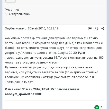
Участник
1 069 публикаций
Опубликовано:
30 май 2016, 10:38:19
#6
4км очень плохая дистанция для пусков - во первых ты точно
светишься (если на открытой воде без дыма, а как я понял так и
было) - то есть твоего пуска явно ждут, во вторых времени для
уворота у ЛК есть предостаточно. Секунд 20-30. Рули
перекладываются пусть секунд 15. То есть он практически на 180
может за это время развернуться.
Лучше в такой ситуации подходить в упор и скидывать на
верняка, или уходить из засвета за 6км (примерно на столько
японские ЭМ светятся) и оттуда уже пытаться безопасно и
неожиданно кидать.
Изменено
30 май 2016, 10:41:25
пользователем
anonym_qaA6HfqaThKF
1