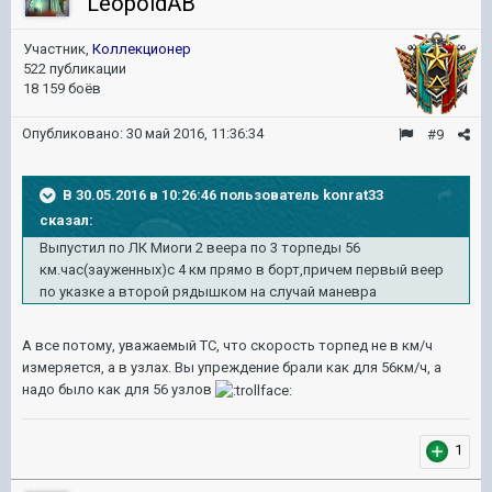
LeopoldAB
Участник,
Коллекционер
522 публикации
18 159 боёв
Опубликовано:
30 май 2016, 11:36:34
#9
В 30.05.2016 в 10:26:46 пользователь konrat33
сказал:
Выпустил по ЛК Миоги 2 веера по 3 торпеды 56
км.час(зауженных)с 4 км прямо в борт,причем первый веер
по указке а второй рядышком на случай маневра
А все потому, уважаемый ТС, что скорость торпед не в км/ч
измеряется, а в узлах. Вы упреждение брали как для 56км/ч, а
надо было как для 56 узлов
1