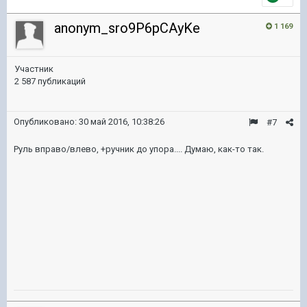
anonym_sro9P6pCAyKe
1 169
Участник
2 587 публикаций
Опубликовано:
30 май 2016, 10:38:26
#7
Руль вправо/влево, +ручник до упора.... Думаю, как-то так.