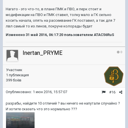
Нагато - это что-то, в плане ПМК и ПВО, и перк стоит и
модификации на ПВО и ПМК ставил, толку мало а ГК сильно
косить начала, опять на рассеивание ГК поставил, а так для 7
лвл самый то из линов, покруче колорады будет
Изменено
31 май 2016, 06:17:20
пользователем ATAC56RuS
Inertan_PRYME
0
Участник
1 публикация
399 боёв
Опубликовано:
1 июн 2016, 15:57:07
#16
разрабы, найдите 10 отличий ? вы ничего не напутали случайно ?
И хотите сказать что это нормально ???