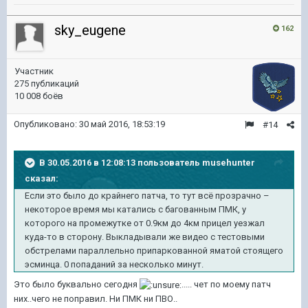
sky_eugene
162
Участник
275 публикаций
10 008 боёв
Опубликовано:
30 май 2016, 18:53:19
#14
В 30.05.2016 в 12:08:13 пользователь musehunter
сказал:
Если это было до крайнего патча, то тут всё прозрачно –
некоторое время мы катались с багованным ПМК, у
которого на промежутке от 0.9км до 4км прицел уезжал
куда-то в сторону. Выкладывали же видео с тестовыми
обстрелами параллельно припаркованной яматой стоящего
эсминца. 0 попаданий за несколько минут.
Это было буквально сегодня
..... чет по моему патч
них..чего не поправил. Ни ПМК ни ПВО..