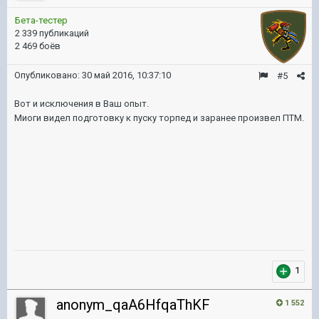
Бета-тестер
2 339 публикаций
2 469 боёв
Опубликовано:
30 май 2016, 10:37:10
#5
Вот и исключения в Ваш опыт.
Миоги видел подготовку к пуску торпед и заранее произвел ПТМ.
1
anonym_qaA6HfqaThKF
1 552