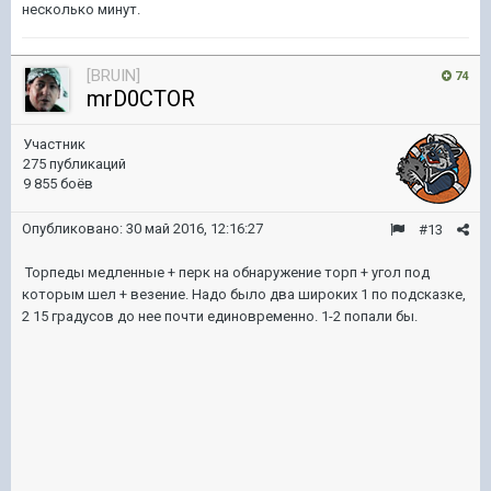
несколько минут.
[BRUIN]
74
mrD0CTOR
Участник
275 публикаций
9 855 боёв
Опубликовано:
30 май 2016, 12:16:27
#13
Торпеды медленные + перк на обнаружение торп + угол под
которым шел + везение. Надо было два широких 1 по подсказке,
2 15 градусов до нее почти единовременно. 1-2 попали бы.