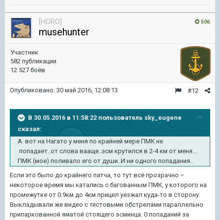
[HORO]
506
musehunter
Участник
582 публикации
12 527 боёв
Опубликовано:
30 май 2016, 12:08:13
#12
В 30.05.2016 в 11:58:22 пользователь sky_eugene
сказал:
А вот на Нагато у меня по крайней мере ПМК не
попадает..от слова вааще..эсм крутился в 2-4 км от меня...
ПМК (мое) поливало его от души..И ни одного попадания..
Если это было до крайнего патча, то тут всё прозрачно –
некоторое время мы катались с багованным ПМК, у которого на
промежутке от 0.9км до 4км прицел уезжал куда-то в сторону.
Выкладывали же видео с тестовыми обстрелами параллельно
припаркованной яматой стоящего эсминца. 0 попаданий за