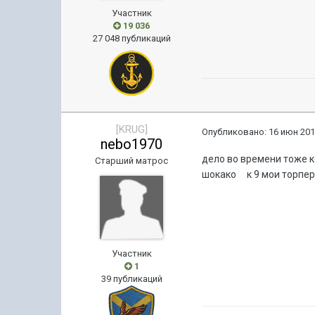
Участник
19 036
27 048 публикаций
[KRUG]
Опубликовано:
16 июн 201
nebo1970
дело во времени тоже к
Старший матрос
шокако к 9 мои торперы
Участник
1
39 публикаций