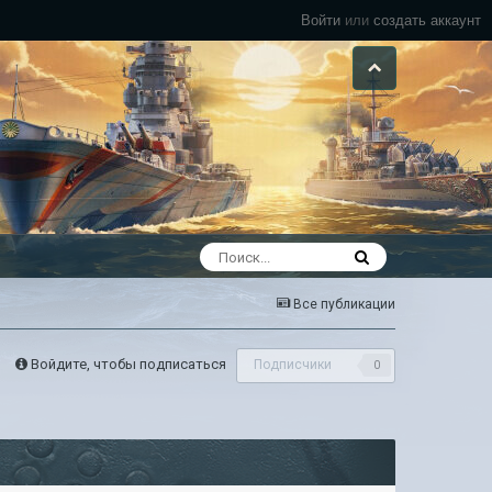
Войти
или
создать аккаунт
Все публикации
Войдите, чтобы подписаться
Подписчики
0