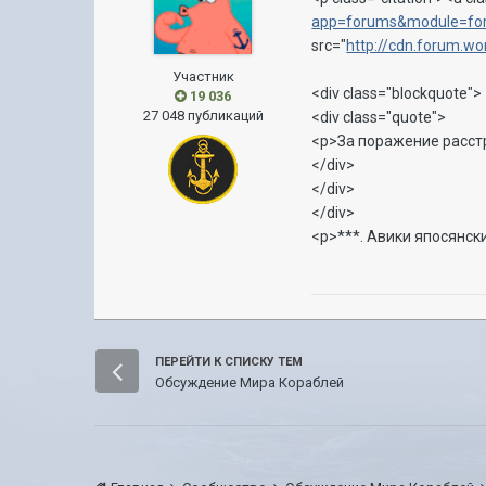
app=forums&module=for
src="
http://cdn.forum.w
Участник
<div class="blockquote">
19 036
27 048 публикаций
<div class="quote">
<p>За поражение расст
</div>
</div>
</div>
<p>***. Авики япосянск
ПЕРЕЙТИ К СПИСКУ ТЕМ
Обсуждение Мира Кораблей