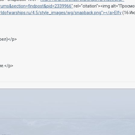
ums&section=findpost&pid=2339966"
rel="citation"><img alt="Прос
orldofwarships.ru/4.5/style_images/wg/snapback.png"></a>Elfv
(16 Ию
рел)</p>
ие.</p>