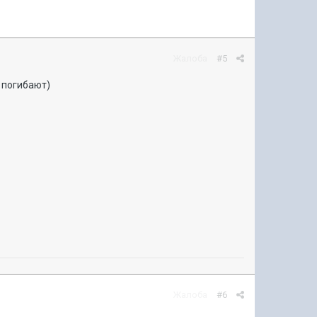
Жалоба
#5
ю погибают)
Жалоба
#6