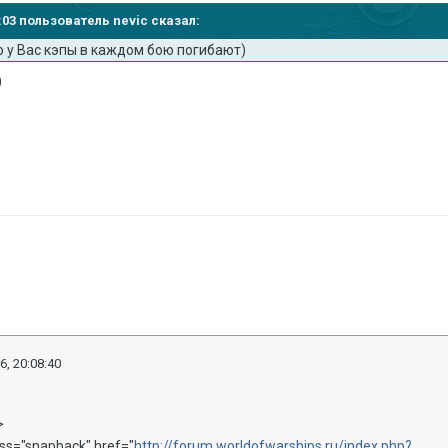
2:03 пользователь nevic сказал:
о у Вас кэпы в каждом бою погибают)
)
6, 20:08:40
>
ass="snapback" href="
http://forum.worldofwarships.ru/index.php?