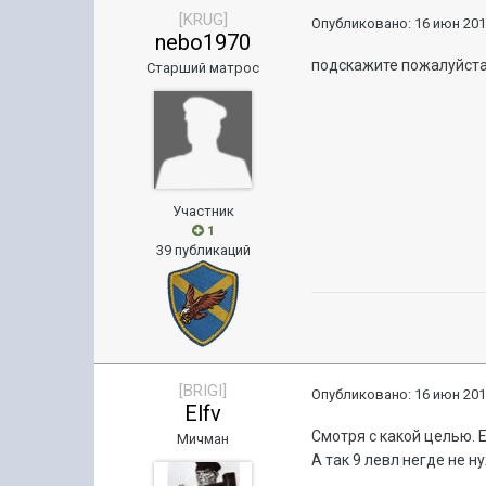
[KRUG]
Опубликовано:
16 июн 201
nebo1970
подскажите пожалуйста 
Старший матрос
Участник
1
39 публикаций
[BRIGI]
Опубликовано:
16 июн 201
Elfv
Смотря с какой целью. 
Мичман
А так 9 левл негде не н