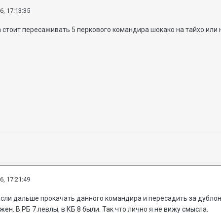
6, 17:13:35
стоит пересаживать 5 перкового командира шокако на тайхо или н
6, 17:21:49
Если дальше прокачать данного командира и пересадить за дублон
ужен.
В РБ 7 левлы, в КБ 8 были. Так что лично я не вижу смысла.