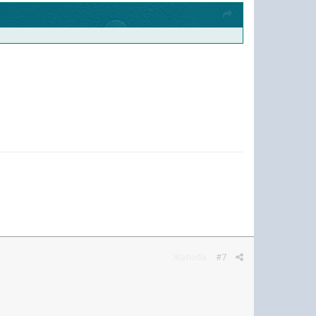
Жалоба
#7