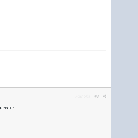
Жалоба
#3
несете.