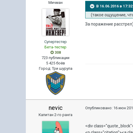
Мичман
В 16.06.2016 в 17:3
(такое ощущение, чт
За поражение расстрел
Супертестер
Бета-тестер
308
723 публикации
5 425 боёв
Город
:
Три шурупа
nevic
Опубликовано:
16 июн 201
Капитан 2-го ранга
<div class="quote_block"
<p class="citation"><a cl