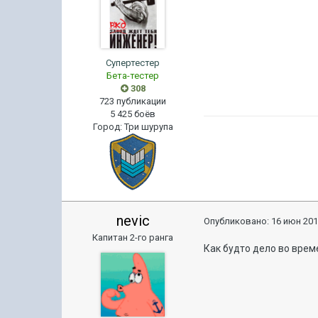
Супертестер
Бета-тестер
308
723 публикации
5 425 боёв
Город
:
Три шурупа
nevic
Опубликовано:
16 июн 201
Капитан 2-го ранга
Как будто дело во време