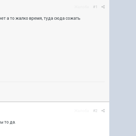
Жалоба
#1
ет а то жалко время, туда сюда сожать
Жалоба
#2
ы то да.