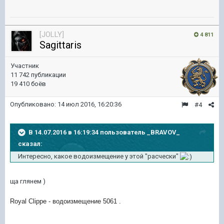
[JOLLY]
4 811
Sagittaris
Участник
11 742 публикации
19 410 боёв
Опубликовано:
14 июл 2016, 16:20:36
#4
В 14.07.2016 в 16:19:34 пользователь _BRAVOV_
сказал:
Интересно, какое водоизмещение у этой "расчески"
ща глянем )
Royal Clippe - водоизмещение 5061 .