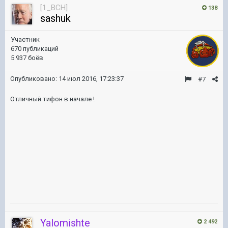
[1_BCH]
138
sashuk
Участник
670 публикаций
5 937 боёв
Опубликовано:
14 июл 2016, 17:23:37
#7
Отличный тифон в начале !
Yalomishte
2 492