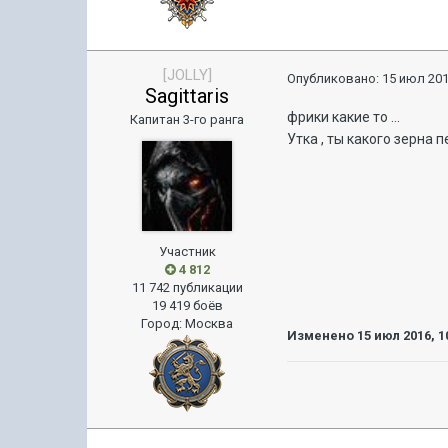
[JOLLY]
Опубликовано:
15 июл 201
Sagittaris
фрики какие то ...
Капитан 3-го ранга
Утка , ты какого зерна 
Участник
4 812
11 742 публикации
19 419 боёв
Город
:
Москва
Изменено
15 июл 2016, 1