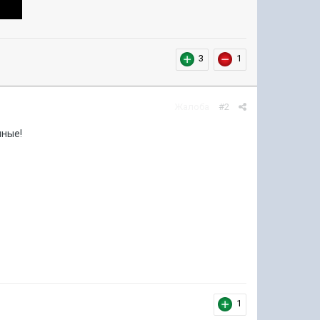
3
1
Жалоба
#2
нные!
1