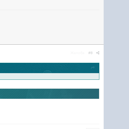
Жалоба
#8