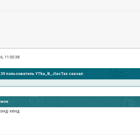
6, 11:00:38
50:39 пользователь YTka_B_JIacTax сказал:
имое
конд-хенд