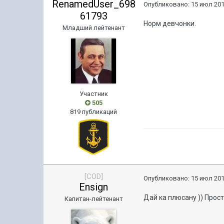
RenamedUser_698
Опубликовано:
15 июл 201
61793
Норм девчонки.
Младший лейтенант
Участник
505
819 публикаций
[COD]
Опубликовано:
15 июл 201
Ensign
Дай ка плюсану )) Прост
Капитан-лейтенант