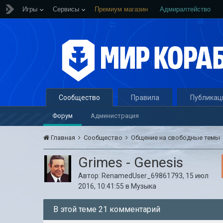
Игры
Сервисы
Премиум магазин
Адмиралтейство
Сообщество
Правила
Публикац
Форум
Администрация
Главная
Сообщество
Общение на свободные темы
Grimes - Genesis
Автор:
RenamedUser_69861793
,
15 июл
2016, 10:41:55
в
Музыка
В этой теме 21 комментарий