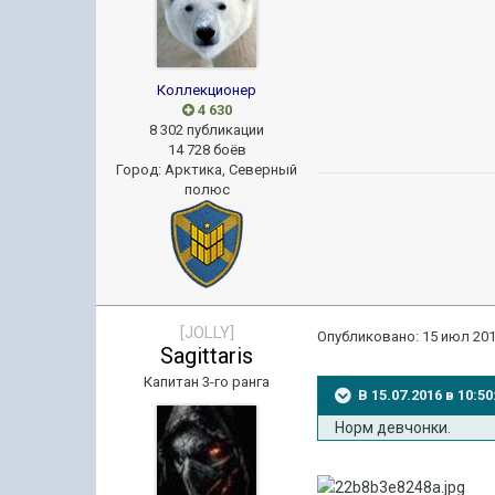
Коллекционер
4 630
8 302 публикации
14 728 боёв
Город
:
Арктика, Северный
полюс
[JOLLY]
Опубликовано:
15 июл 201
Sagittaris
Капитан 3-го ранга
В 15.07.2016 в 10:
Норм девчонки.