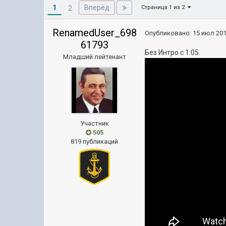
1
Вперёд
2
Страница 1 из 2
RenamedUser_698
Опубликовано:
15 июл 201
61793
Без Интро с 1:05.
Младший лейтенант
Участник
505
819 публикаций