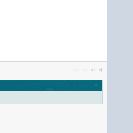
Жалоба
#7