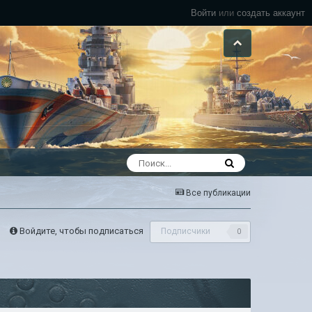
Войти
или
создать аккаунт
Все публикации
Войдите, чтобы подписаться
Подписчики
0