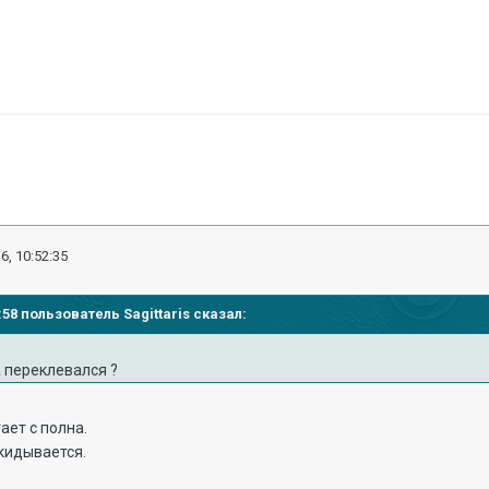
6, 10:52:35
7:58 пользователь Sagittaris сказал:
а переклевался ?
тает с полна.
акидывается.