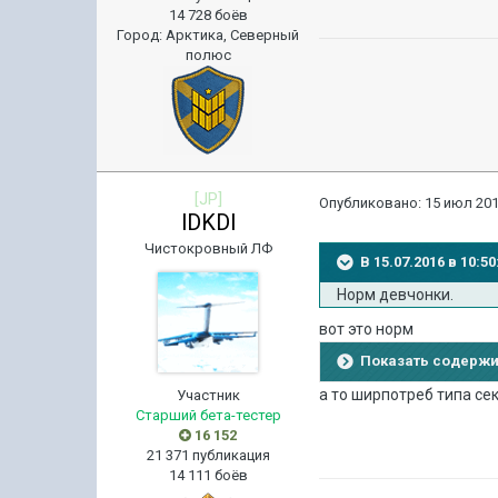
14 728 боёв
Город
:
Арктика, Северный
полюс
[JP]
Опубликовано:
15 июл 201
lDKDl
Чистокровный ЛФ
В 15.07.2016 в 10:
Норм девчонки.
вот это норм
Показать содерж
а то ширпотреб типа се
Участник
Старший бета-тестер
16 152
21 371 публикация
14 111 боёв