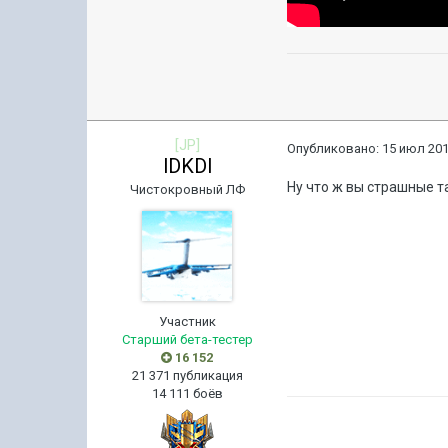
[JP]
Опубликовано:
15 июл 201
lDKDl
Ну что ж вы страшные т
Чистокровный ЛФ
Участник
Старший бета-тестер
16 152
21 371 публикация
14 111 боёв