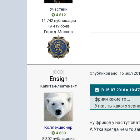
Участник
4 812
11 742 публикации
19 419 боёв
Город
:
Москва
[COD]
Опубликовано:
15 июл 201
Ensign
Капитан-лейтенант
В 15.07.2016 в 10:4
фрики какие то ...
Утка , ты какого зерн
Ну фриков у нас тут хва
Коллекционер
А Утка всегда чем то з
4 630
8 302 публикации