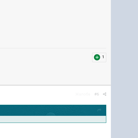
1
Жалоба
#6