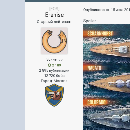
[FOS]
Опубликовано:
15 июл 201
Eranise
Spoiler
Старший лейтенант
Участник
2 189
2 895 публикаций
12 720 боёв
Город
:
Москва