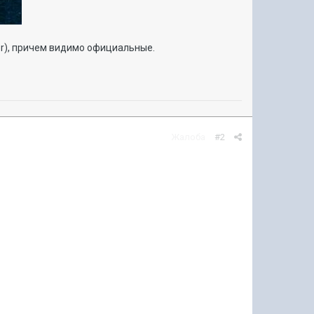
per), причем видимо официальные.
Жалоба
#2