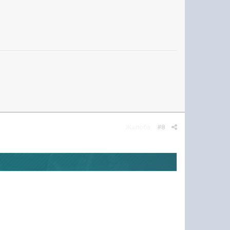
Жалоба
#8