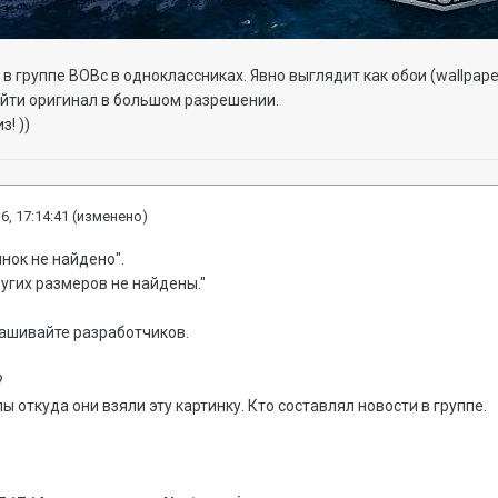
ь в группе ВОВс в одноклассниках. Явно выглядит как обои (wallpa
найти оригинал в большом разрешении.
з! ))
6, 17:14:41
(изменено)
инок не найдено".
ругих размеров не найдены."
рашивайте разработчиков.
?
ы откуда они взяли эту картинку. Кто составлял новости в группе.