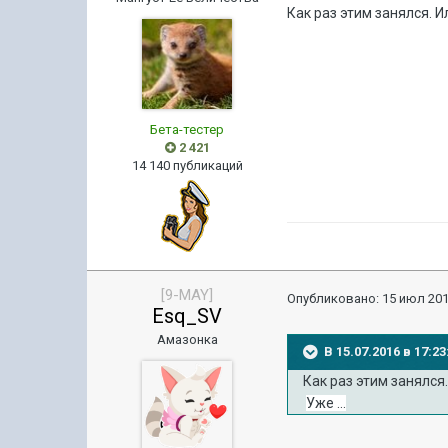
Как раз этим занялся. 
Бета-тестер
2 421
14 140 публикаций
[9-MAY]
Опубликовано:
15 июл 201
Esq_SV
Амазонка
В 15.07.2016 в 17:2
Как раз этим занялся
Уже ...