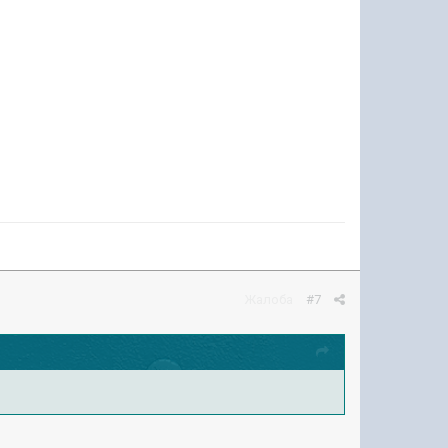
Жалоба
#7