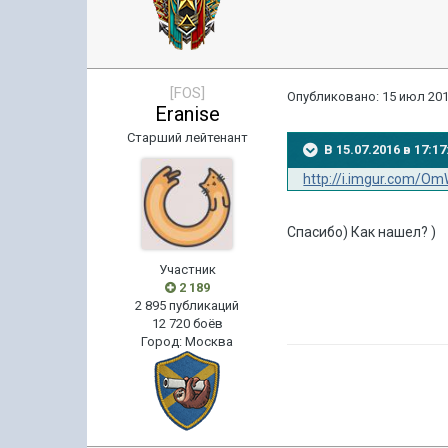
[FOS]
Опубликовано:
15 июл 201
Eranise
Старший лейтенант
В 15.07.2016 в 17:
http://i.imgur.com/Om
Спасибо) Как нашел? )
Участник
2 189
2 895 публикаций
12 720 боёв
Город
:
Москва