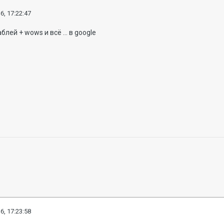
6, 17:22:47
лей + wows и всё ... в google
6, 17:23:58