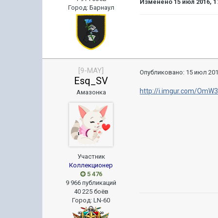
Изменено
15 июл 2016, 1
Город
:
Барнаул
[9-MAY]
Опубликовано:
15 июл 201
Esq_SV
http://i.imgur.com/OmW3
Амазонка
Участник
Коллекционер
5 476
9 966 публикаций
40 225 боёв
Город
:
LN-60