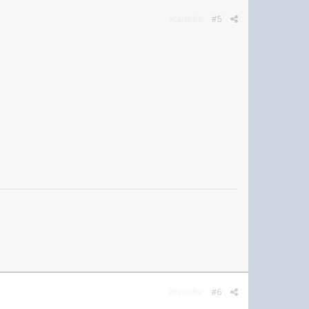
Жалоба
#5
Жалоба
#6