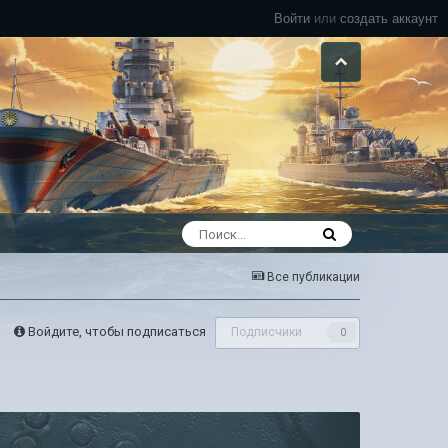
Войти
или
создать аккаунт
Все публикации
Войдите, чтобы подписаться
Подписчики
0