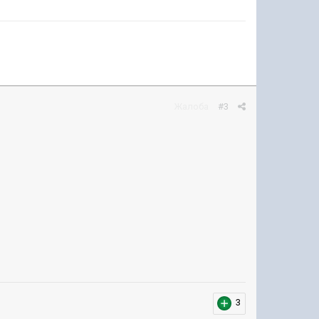
Жалоба
#3
3