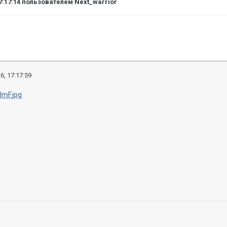
7:17:14
пользователем Next_warrior
6, 17:17:59
ImF.jpg