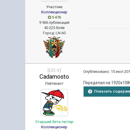
Участник
Коллекционер
5 476
9 966 публикаций
40 225 боёв
Город
:
LN-60
[EZI-V]
Опубликовано:
15 июл 201
Cadamosto
Переделал на 1920х108
Лейтенант
Показать содерж
Старший бета-тестер
Коллекционер