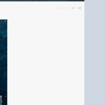
Жалоба
#1