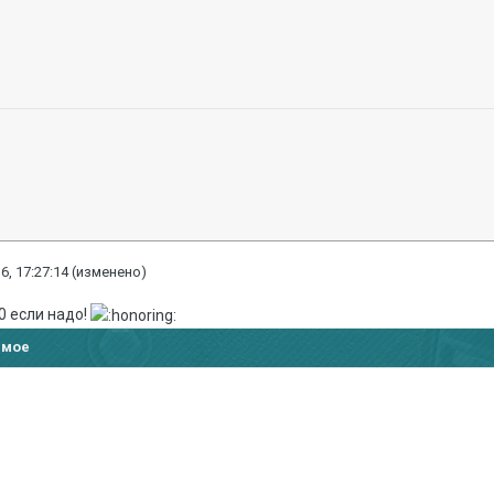
6, 17:27:14
(изменено)
0 если надо!
имое