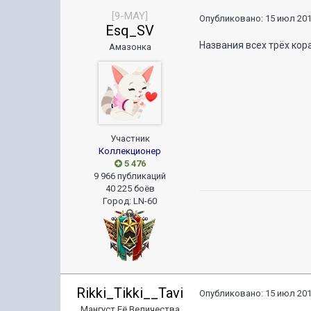
[9-MAY]
Опубликовано:
15 июл 201
Esq_SV
Названия всех трёх кораб
Амазонка
Участник
Коллекционер
5 476
9 966 публикаций
40 225 боёв
Город
:
LN-60
Rikki_Tikki__Tavi
Опубликовано:
15 июл 201
Мангуст Её Величества