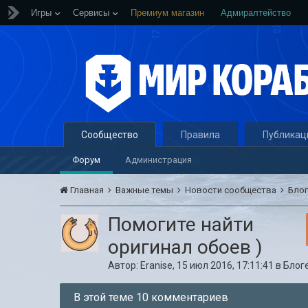
Игры
Сервисы
Премиум магазин
Адмиралтейство
Сообщество
Правила
Публикац
Форум
Администрация
Главная
Важные темы
Новости сообщества
Бло
Помогите найти
оригинал обоев )
Автор:
Eranise
,
15 июл 2016, 17:11:41
в
Блог
В этой теме 10 комментариев