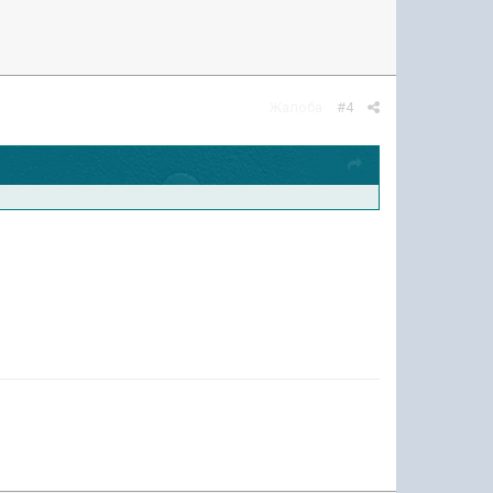
Жалоба
#4