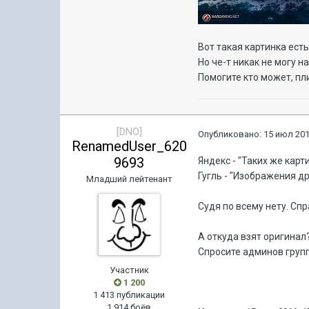
Вот такая картинка ест
Но че-т никак не могу 
Помогите кто может, пли
[DNO]
Опубликовано:
15 июл 201
RenamedUser_620
9693
Яндекс - "Таких же карт
Гугль - "Изображения д
Младший лейтенант
Судя по всему нету. Сп
А откуда взят оригинал
Спросите админов групп
Участник
1 200
1 413 публикации
1 914 боёв