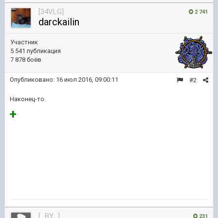
[34VLG]
2 741
darckailin
Участник
5 541 публикация
7 878 боёв
Опубликовано:
16 июл 2016, 09:00:11
#2
Наконец-то.
+
[_BY_]
231