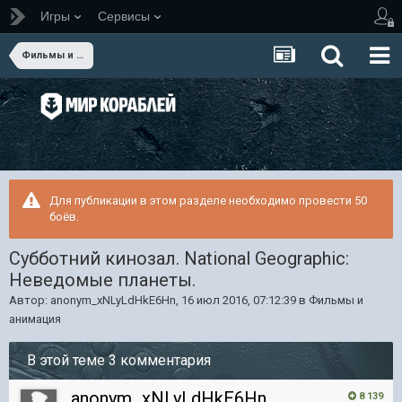
Игры
Сервисы
Фильмы и анимация
Для публикации в этом разделе необходимо провести 50
боёв.
Субботний кинозал. National Geographic:
Неведомые планеты.
Автор:
anonym_xNLyLdHkE6Hn
,
16 июл 2016, 07:12:39
в
Фильмы и
анимация
В этой теме 3 комментария
anonym_xNLyLdHkE6Hn
8 139