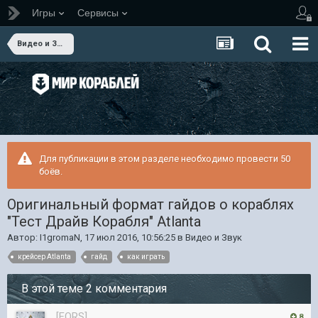
Игры
Сервисы
Видео и Звук
Для публикации в этом разделе необходимо провести 50
боёв.
Оригинальный формат гайдов о кораблях
"Тест Драйв Корабля" Atlanta
Автор:
I1gromaN
,
17 июл 2016, 10:56:25
в
Видео и Звук
крейсер Atlanta
гайд
как играть
В этой теме 2 комментария
[FORS]
8