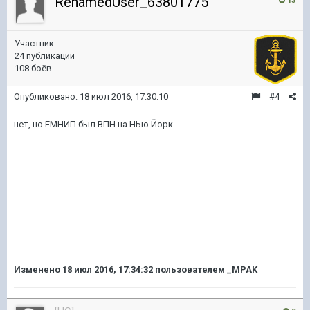
RenamedUser_63801775
13
Участник
24 публикации
108 боёв
Опубликовано:
18 июл 2016, 17:30:10
#4
нет, но ЕМНИП был ВПН на НЬю Йорк
Изменено
18 июл 2016, 17:34:32
пользователем _MPAK