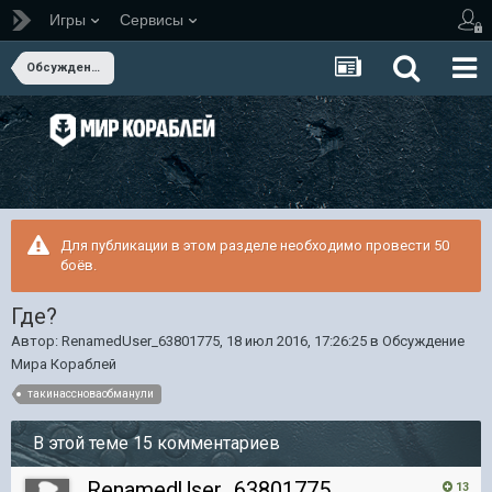
Игры
Сервисы
Обсуждение Мира Кораблей
Для публикации в этом разделе необходимо провести 50
боёв.
Где?
Автор:
RenamedUser_63801775
,
18 июл 2016, 17:26:25
в
Обсуждение
Мира Кораблей
такинассноваобманули
В этой теме 15 комментариев
RenamedUser_63801775
13