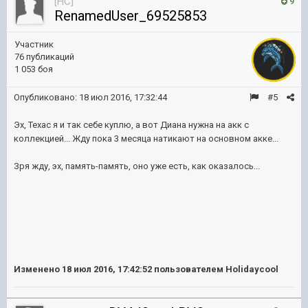
[HC]
9
RenamedUser_69525853
Участник
76 публикаций
1 053 боя
Опубликовано:
18 июл 2016, 17:32:44
#5
Эх, Техас я и так себе куплю, а вот Диана нужна на акк с
коллекцией... Жду пока 3 месяца натикают на основном акке...
Зря жду, эх, память-память, оно уже есть, как оказалось...
Изменено
18 июл 2016, 17:42:52
пользователем Holidaycool