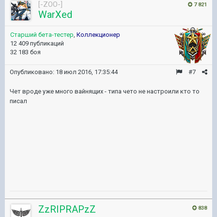
[-ZOO-]
7 821
WarXed
Старший бета-тестер
,
Коллекционер
12 409 публикаций
32 183 боя
Опубликовано:
18 июл 2016, 17:35:44
#7
Чет вроде уже много вайнящих - типа чето не настроили кто то
писал
ZzRIPRAPzZ
838