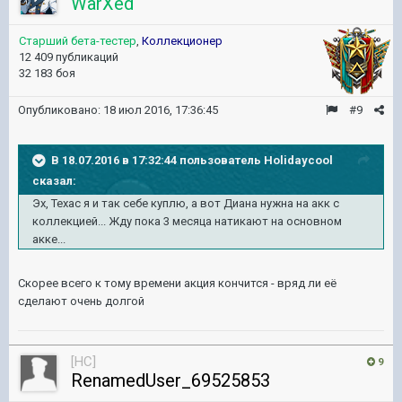
WarXed
Старший бета-тестер
,
Коллекционер
12 409 публикаций
32 183 боя
Опубликовано:
18 июл 2016, 17:36:45
#9
В 18.07.2016 в 17:32:44 пользователь Holidaycool
сказал:
Эх, Техас я и так себе куплю, а вот Диана нужна на акк с
коллекцией... Жду пока 3 месяца натикают на основном
акке...
Скорее всего к тому времени акция кончится - вряд ли её
сделают очень долгой
[HC]
9
RenamedUser_69525853