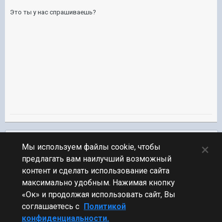
Это ты у нас спрашиваешь?
Подписчики
0
×
Мы используем файлы cookie, чтобы
предлагать вам наилучший возможный
ПЕРЕЙТИ К СПИСКУ ТЕМ
контент и сделать использование сайта
Обсуждение Мира Кораблей
максимально удобным. Нажимая кнопку
«Ок» и продолжая использовать сайт, Вы
соглашаетесь с
Политикой
конфиденциальности.
Стиль