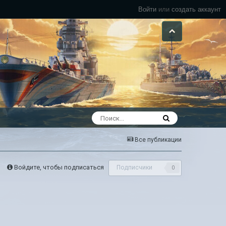
Войти
или
создать аккаунт
Все публикации
Войдите, чтобы подписаться
Подписчики
0