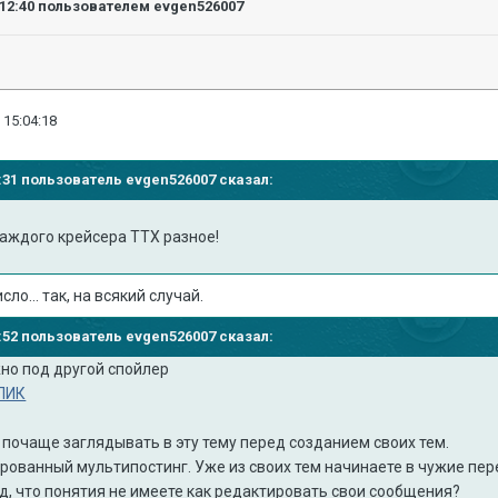
:12:40
пользователем evgen526007
 15:04:18
10:31 пользователь evgen526007 сказал:
каждого крейсера ТТХ разное!
ло... так, на всякий случай.
11:52 пользователь evgen526007 сказал:
жно под другой спойлер
ЛИК
 почаще заглядывать в эту тему перед созданием своих тем.
ированный мультипостинг. Уже из своих тем начинаете в чужие пе
д, что понятия не имеете как редактировать свои сообщения?