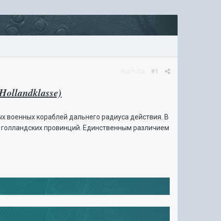
Жалоба
#1
ollandklasse)
х военных кораблей дальнего радиуса действия. В
ть голландских провинций. Единственным различием