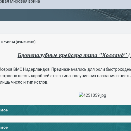
рвая Мировая война
 07:45:34
(изменено)
Бронепалубные крейсера типа "Холланд" (H
йсеров ВМС Нидерландов. Предназначались для роли быстроходны
остроено шесть кораблей этого типа, получивших названия в чес
ишь число и тип котлов.
имое
имое