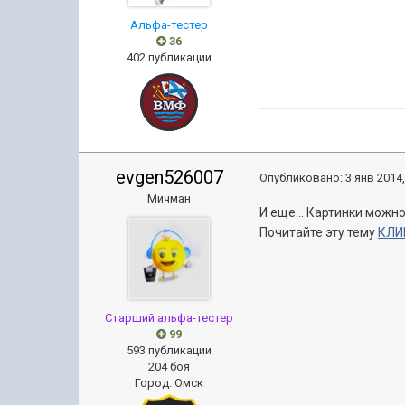
Альфа-тестер
36
402 публикации
evgen526007
Опубликовано:
3 янв 2014,
Мичман
И еще... Картинки можн
Почитайте эту тему
КЛИ
Старший альфа-тестер
99
593 публикации
204 боя
Город
:
Омск