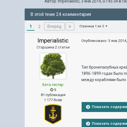
Автор:
Imperialistic
,
3 янв 2014, 07:45:34
в
Пе
В этой теме 24 комментария
1
Вперёд
2
Страница 1 из 2
Imperialistic
Опубликовано:
3 янв 2014,
Старшина 2 статьи
Тип бронепалубных кре
1896-1899 годах было п
между кораблями было л
Бета-тестер
5
81 публикация
1 177 боёв
Показать содерж
Показать содерж