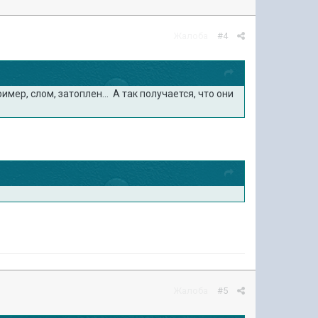
Жалоба
#4
мер, слом, затоплен... А так получается, что они
Жалоба
#5