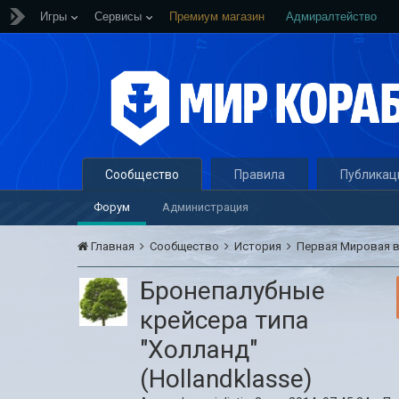
Игры
Сервисы
Премиум магазин
Адмиралтейство
Сообщество
Правила
Публикац
Форум
Администрация
Главная
Сообщество
История
Первая Мировая 
Бронепалубные
крейсера типа
"Холланд"
(Hollandklasse)