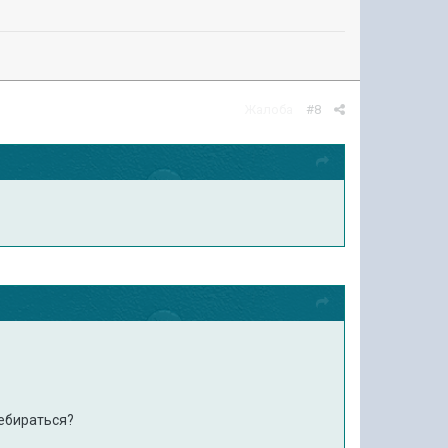
Жалоба
#8
ребираться?