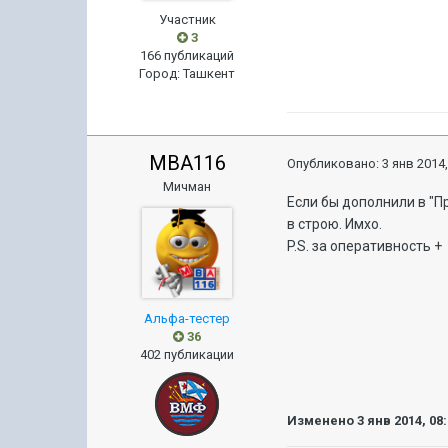
Участник
3
166 публикаций
Город
:
Ташкент
MBA116
Опубликовано:
3 янв 2014,
Мичман
Если бы дополнили в "П
в строю. Имхо.
P.S. за оперативность +
Альфа-тестер
36
402 публикации
Изменено
3 янв 2014, 08