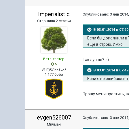
Imperialistic
Опубликовано:
3 янв 2014,
Старшина 2 статьи
В 03.01.2014 в 07:
Если бы дополнили в 
еще в строю. Имхо.
Бета-тестер
Так лучше? :-)
5
81 публикация
В 03.01.2014 в 07:
1 177 боёв
Если я не ошибаюсь т
Прошу меня простить, но
evgen526007
Опубликовано:
3 янв 2014,
Мичман