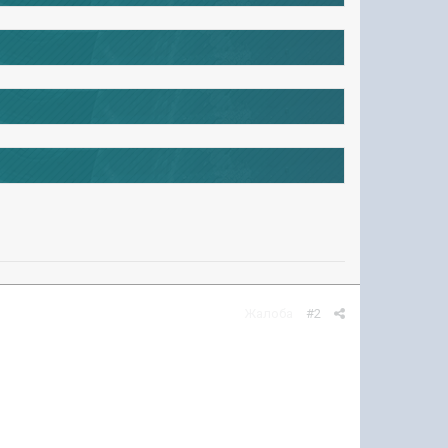
Жалоба
#2