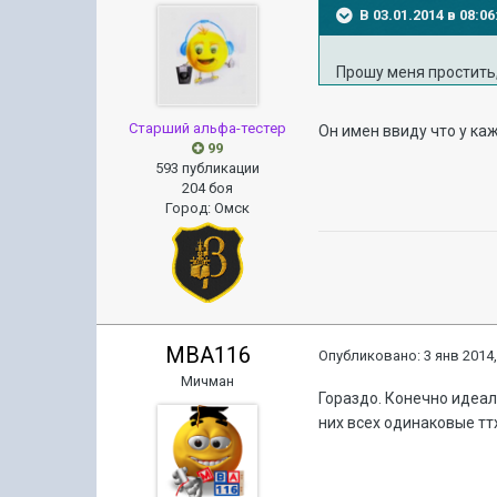
В 03.01.2014 в 08:0
Прошу меня простить, 
Старший альфа-тестер
Он имен ввиду что у ка
99
593 публикации
204 боя
Город
:
Омск
MBA116
Опубликовано:
3 янв 2014,
Мичман
Гораздо. Конечно идеаль
них всех одинаковые тт