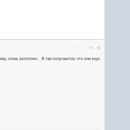
Жалоба
#3
р, слом, затоплен... А так получается, что они еще