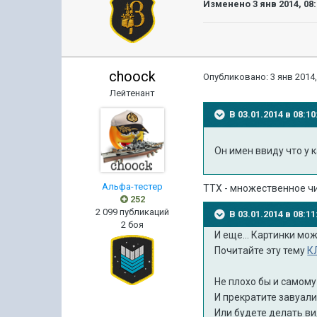
Изменено
3 янв 2014, 08
choock
Опубликовано:
3 янв 2014,
Лейтенант
В 03.01.2014 в 08:
Он имен ввиду что у 
Альфа-тестер
ТТХ - множественное чис
252
2 099 публикаций
В 03.01.2014 в 08:
2 боя
И еще... Картинки мо
Почитайте эту тему
К
Не плохо бы и самому
И прекратите завуал
Или будете делать ви