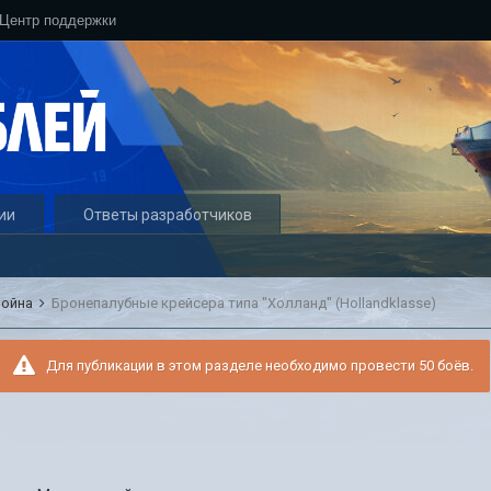
Центр поддержки
ии
Ответы разработчиков
война
Бронепалубные крейсера типа "Холланд" (Hollandklasse)
Для публикации в этом разделе необходимо провести 50 боёв.