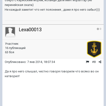
озеро с Карибским морем, испанцы дали имя Гибралтар (не
пиринейская скала)
Не каждый заметит что нет пояснения , даже я про него забыл)))
Lexa00013
0
Участник
16 публикаций
63 боя
Опубликовано:
7 янв 2014, 18:07:34
#8
Да я про него слышал, честно говоря говорили что всяко во он
натворил!