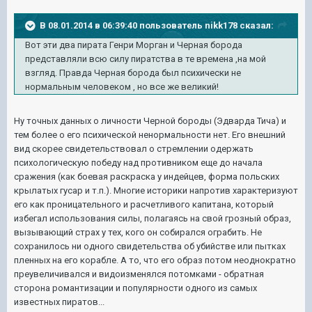
В 08.01.2014 в 06:39:40 пользователь nikk178 сказал:
Вот эти два пирата Генри Морган и Черная борода
представляли всю силу пиратства в те времена ,на мой
взгляд. Правда Черная борода был психически не
нормальным человеком , но все же великий!
Ну точных данных о личности Черной бороды (Эдварда Тича) и
тем более о его психической ненормальности нет. Его внешний
вид скорее свидетельствовал о стремлении одержать
психологическую победу над противником еще до начала
сражения (как боевая раскраска у индейцев, форма польских
крылатых гусар и т.п.). Многие историки напротив характеризуют
его как проницательного и расчетливого капитана, который
избегал использования силы, полагаясь на свой грозный образ,
вызывающий страх у тех, кого он собирался ограбить. Не
сохранилось ни одного свидетельства об убийстве или пытках
пленных на его корабле. А то, что его образ потом неоднократно
преувеличивался и видоизменялся потомками - обратная
сторона романтизации и популярности одного из самых
известных пиратов...