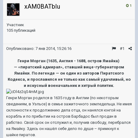
xAM0BATbIu
1
Участник
105 публикаций
Опубликовано:
7 янв 2014, 15:26:16
#1
Генри Морган (1635, Англия - 1688, остров Ямайка)
— «пиратский адмирал», ставший вице-губернатором
Ямайки. По легенде — он один из авторов Пиратского
Кодекса, и прославился не только как самый удачливый, но
и искусный военачальник и хитрый политик.
Генри Морган родился в 1635 году в Англии (по некоторым
сведениям, в Уэльсе) в семье зажиточного земледельца. Не имея
склонности к продолжению дела отца, он нанялся юнгой на
корабль и по прибытии на остров Барбадос был продан в
рабство. Свой срок он отслужил и, получив свободу, перебрался
на Ямайку. Здесь он нашёл себе дело по душе – примкнул к
шайке пиратов.