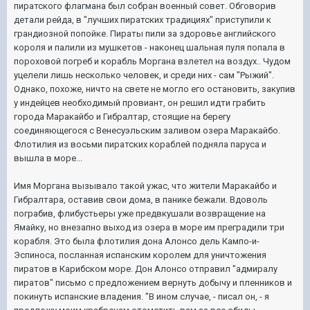
пиратского флагмана был собран военный совет. Обговорив
детали рейда, в "лучших пиратских традициях" приступили к
грандиозной попойке. Пираты пили за здоровье английского
короля и палили из мушкетов - наконец шальная пуля попала в
пороховой погреб и корабль Моргана взлетел на воздух.. Чудом
уцелели лишь несколько человек, и среди них - сам "Рыжий".
Однако, похоже, ничто на свете не могло его остановить, закупив
у индейцев необходимый провиант, он решил идти грабить
города Маракайбо и Гибралтар, стоящие на берегу
соединяющегося с Венесуэльским заливом озера Маракайбо.
Флотилия из восьми пиратских кораблей подняла паруса и
вышла в море...
Имя Моргана вызывало такой ужас, что жители Маракайбо и
Гибралтара, оставив свои дома, в панике бежали. Вдоволь
пограбив, флибустьеры уже предвкушали возвращение на
Ямайку, но внезапно выход из озера в море им преградили три
корабля. Это была флотилия дона Алонсо дель Кампо-и-
Эспиноса, посланная испанским королем для уничтожения
пиратов в Карибском море. Дон Алонсо отправил "адмиралу
пиратов" письмо с предложением вернуть добычу и пленников и
покинуть испанские владения. "В ином случае, - писал он, - я