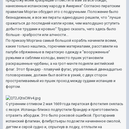
предложу моим храбрецам отомстить вам за все обиды,
нанесенные испанскому народу в Америке" Согласно пиратским
правилам Морган обсудил это с подручными. Положение было
безнадежным, и все же пираты единодушно решили, что "лучше
сражаться до последней капли крови, чем малодушно уступить
добытое трудами и кровью" Трудно сказать, чего здесь было
больше - храбрости или алчности...
По приказу Моргана самый большой корабль начинили всеми,
какие только нашлись, горючими материалами, расставили на
палубе обряженные в пиратскую одежду и "вооруженные"
ружьями и саблями колоды, вместо пушек установили
раскрашенные чурбаны, а на грот-мачте подняли английский
флаг. Этот брандер - плавучий фугас, управляемый двенадцатью
головорезами, должен был войти в узкий, с двух сторон
простреливаемый из пушек проход между судами испанцев и
фортом.
С утренним отливом 2 мая 1669 года пиратская флотилия снялась
с якоря. Испанцы близко подпустили брандер и приготовились
отразить абордаж. Это было роковой ошибкой. Протаранив
испанский флагман, флибустьеры подожгли начиненное смолой,
дегтем и серой судно и, спрыгнув в лодку, отплыли на