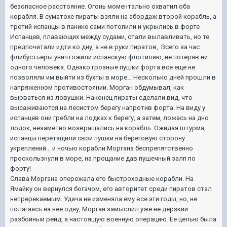
безопасное расстояние. Огонь моментально охватил оба
корабля. В суматохе пираты взяли на абордаж второй корабль, а
третий испанцы в панике сами потопили и укрылись в форте
Испанцев, плавающих между судами, стали вылавливать, но те
предпочитали идти ко дну, а не в руки пиратов, Всего за час
флибустьеры уничтожили испанскую флотилию, не потеряв ни
одного человека. Однако грозные пушки форта все еще не
позволяли им выйти из бухты в море... Несколько дней прошли в
напряженном противостоянии. Морган обдумывал, как
вырваться из ловушки. Наконец пираты сделали вид, что
высаживаются на лесистом берегу напротив форта. На виду у
испанцев они гребли на лодках к берегу, а затем, ложась на дно
лодок, незаметно возвращались на корабль. Ожидая штурма,
испанцы перетащили свои пушки на береговую сторону
укреплений... и ночью корабли Моргана беспрепятственно
проскользнули в море, на прощание дав пушечный залп по
форту!
Слава Моргана опережала его быстроходные корабли. На
Ямайку он вернулся богачом, его авторитет среди пиратов стал
непререкаемым. Удача не изменяла ему все эти годы, но, не
полагаясь на нее одну, Морган замыслил уже не дерзкий
разбойный рейд, а настоящую военную операцию. Ее целью была