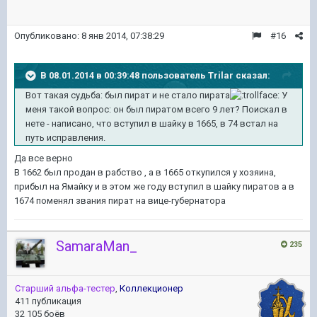
Опубликовано:
8 янв 2014, 07:38:29
#16
В 08.01.2014 в 00:39:48 пользователь Trilar сказал:
Вот такая судьба: был пират и не стало пирата
У
меня такой вопрос: он был пиратом всего 9 лет? Поискал в
нете - написано, что вступил в шайку в 1665, в 74 встал на
путь исправления.
Да все верно
В 1662 был продан в рабство , а в 1665 откупился у хозяина,
прибыл на Ямайку и в этом же году вступил в шайку пиратов а в
1674 поменял звания пират на вице-губернатора
SamaraMan_
235
Старший альфа-тестер
,
Коллекционер
411 публикация
32 105 боёв