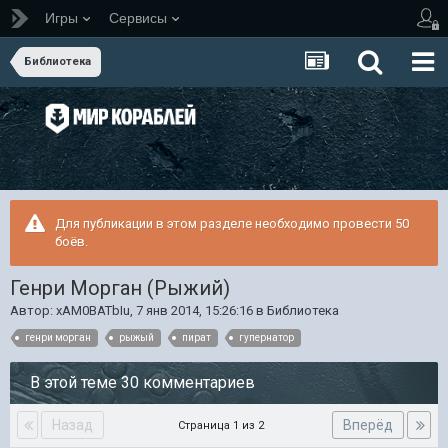
Игры
Сервисы
Библиотека
Для публикации в этом разделе необходимо провести 50
боёв.
Генри Морган (Рыжий)
Автор:
xAM0BATbIu
,
7 янв 2014, 15:26:16
в
Библиотека
генри морган
рыжый
пират
гупернатор
В этой теме 30 комментариев
Назад
Вперёд
Страница 1 из 2