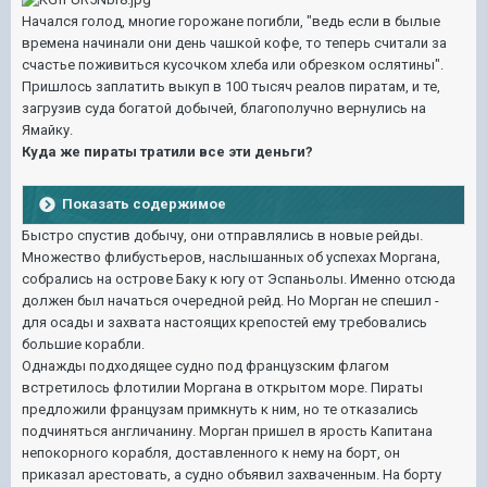
Начался голод, многие горожане погибли, "ведь если в былые
времена начинали они день чашкой кофе, то теперь считали за
счастье поживиться кусочком хлеба или обрезком ослятины".
Пришлось заплатить выкуп в 100 тысяч реалов пиратам, и те,
загрузив суда богатой добычей, благополучно вернулись на
Ямайку.
Куда же пираты
тратили все эти деньги?
Показать содержимое
Быстро спустив добычу, они отправлялись в новые рейды.
Множество флибустьеров, наслышанных об успехах Моргана,
собрались на острове Баку к югу от Эспаньолы. Именно отсюда
должен был начаться очередной рейд. Но Морган не cпешил -
для осады и захвата настоящих крепостей ему требовались
большие корабли.
Однажды подходящее судно под французским флагом
встретилось флотилии Моргана в открытом море. Пираты
предложили французам примкнуть к ним, но те отказались
подчиняться англичанину. Морган пришел в ярость Капитана
непокорного корабля, доставленного к нему на борт, он
приказал арестовать, а судно объявил захваченным. На борту