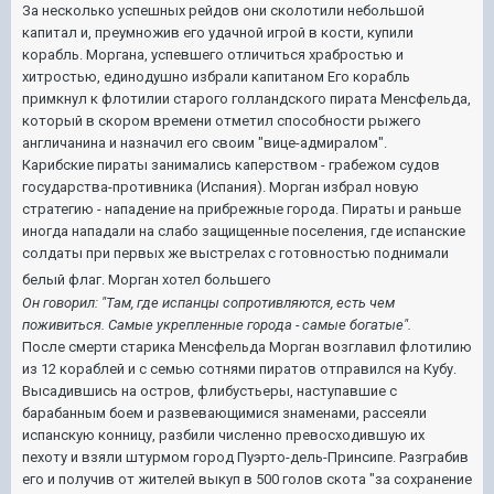
За несколько успешных рейдов они сколотили небольшой
капитал и, преумножив его удачной игрой в кости, купили
корабль. Моргана, успевшего отличиться храбростью и
хитростью, единодушно избрали капитаном Его корабль
примкнул к флотилии старого голландского пирата Менсфельда,
который в скором времени отметил способности рыжего
англичанина и назначил его своим "вице-адмиралом".
Карибские пираты занимались каперством - грабежом судов
государства-противника (Испания). Морган избрал новую
стратегию - нападение на прибрежные города. Пираты и раньше
иногда нападали на слабо защищенные поселения, где испанские
солдаты при первых же выстрелах с готовностью поднимали
белый флаг. Морган хотел большего
Он говорил: "Там, где испанцы сопротивляются, есть чем
поживиться. Самые укрепленные города - самые богатые".
После смерти старика Менсфельда Морган возглавил флотилию
из 12 кораблей и с семью сотнями пиратов отправился на Кубу.
Высадившись на остров, флибустьеры, наступавшие с
барабанным боем и развевающимися знаменами, рассеяли
испанскую конницу, разбили численно превосходившую их
пехоту и взяли штурмом город Пуэрто-дель-Принсипе. Разграбив
его и получив от жителей выкуп в 500 голов скота "за сохранение