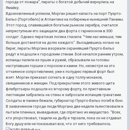
города от пожара", пираты с богатой добычей вернулись на
Ямайку.
Вдохновленный успехом, Морган решил напасть на порт Пуэрто-
Бельо (Портобело) в Атлантике на побережье нынешней Панамы.
Этот город, славившийся богатым рынком серебра, считался
неприступным его защищали два форта с гарнизоном в 300
солдат. Однако пиратская логика гласила: "Чем нас меньше, тем
больше достанется на долю каждого". Высадившись ночью на
берег, пираты Моргана взорвали охранявший Пуэрто-Бельо
редут и подошли к городским стенам. Бой начался ранним утром,
испанцы палили из пушек и ружей, сбрасывали на головы
наступавших горшки с порохом и камни. Но, несмотря на это
отчаянное сопротивление, уже к полудню первый форт был
взят. Морган приказал согнать в одну толпу монахов,
священников и женщин. Под прикрытием этого живого щита
флибустьеры подошли ко второму форту, по приставным
лестницам забрались на стены и забросали испанцев гранатами.
Солдаты в панике бежали, губернатор Пуэрто-Бельо погиб в бою.
В захваченном городе люди Моргана две недели пьянствовали и
пытали пленных, выведывая, где спрятано их имущество. "Всех,
кто упорствовал, тащили на дыбу и терзали, пока он не отдавал
Богу душу или не показывал все, что от него требовалось.