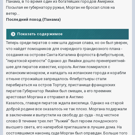
Панама, в то время один из богатейших городов Америки.
Посылая ее губернатору ружье, Морган не бросал слов на
ветер...
Последний поход (Панама)
Показать содержимое
Теперь среди пиратов о нем шла дурная слава, но он был уверен,
что найдет помощников для очередного грандиозного плана -
создания на острове Санта-Каталина форпоста флибустьеров,
"пиратской крепости" Однако до Ямайки дошло пренеприятней-
шее для пиратов известие, король Англии помирился с
испанским монархом, и нападать на испанские города и корабли
отныне строжайше запрещалось Флибустьеры стали
перебираться на остров Тортугу, пристанище французских
пиратов Губернатор Ямайки был смещен, а его преемник
арестовал Моргана и отправил в Англию
Казалось, главаря пиратов ждала виселица. Однако на старой
доброй родине все оказалось не так плохо. Моргана подержали
в заключении и выпустили на свободу до суда - под честное
слово В течение трех лет "Рыжий" был героем лондонского
высшего света, его наперебой приглашали в лучшие дома. На
состоявшемся наконец суде Морган был оправдан. Больше того