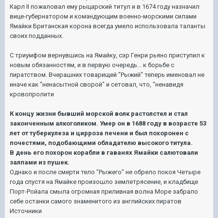
Карл II пожаловал ему рыцарский титул и в 1674 году назначил
вице-губернатором и командующим военно-морскими силами
Ямайки Британская корона всегда умело использовала таланты
своих подданных.
С триумфом вернувшись на Ямайку, сэр Генри рьяно приступил к
новым обязанностям, и в первую очередь... к борьбе с
пиратством. Вчерашних товарищей "Рыжий" теперь именовал не
иначе как "ненасытной сворой" и сетовал, что, "ненавидя
кровопролити
К концу жизни бывший морской волк растолстел и стал
законченным алкоголиком. Умер он в 1688 году в возрасте 53
лет от туберкулеза и цирроза печени и был похоронен с
почестями, подобающими обладателю высокого титула.
В день его похорон корабли в гаванях Ямайки салютовали
залпами из пушек.
Однако и после смерти тело "Рыжего" не обрело покоя Четыре
года спустя на Ямайке произошло землетрясение, и кладбище
Порт-Ройала смыла огромная приливная волна Море забрало
себе останки самого знаменитого из английских пиратов
Источники