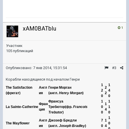
xAM0BATbIu
1
Участник
105 публикаций
Опубликовано:
7 янв 2014, 15:31:54
#3
Корабли находящиеся под началом Генри
1
1
The Satisfaction
Англ
Генри Морган
2
2
4
(фрегат)
ия
(англ.
Henry
Morgan
)
2
0
0
Франсуа
1
1
Фран
1
La Sainte-Catherine
Требютор(фр.
Francois
0
1
ция
4
Trebutor
)
0
0
1
Англ
Джозеф Бредли
7
1
The Mayflower
0
ия
(англ.
Joseph
Bradley
)
0
4
0