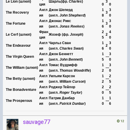
Le Lion (шлюп)
Шарль(фр.
Charles
)
3
ция
0
0
Англ
Джон Шеперд
1
3
The Recovery
3
ия
(англ.
John
Shepherd
)
8
0
Англ
Джонас Рикс
1
3
The Fortune
3
ия
(англ.
Jonas
Reekes
)
6
0
Фран
2
4
Le Cerf (шлюп)
Жозеф (фр.
Joseph
)
2
ция
5
0
Англ
Чарльз Сван
1
3
The Endeavour
2
ия
(англ.
Charles
Swan
)
6
0
Англ
Джон Беннетт
1
3
The Virgin Queen
—
ия
(англ.
John
Bennett
)
5
0
Англ
Томас Вудрифф
1
3
The William (шлюп)
—
ия
(англ.
Thomas
Woodriffe
)
2
0
Англ
Уильям Карсон
1
2
The Betty (шлюп)
—
ия
(англ.
William
Curson
)
2
5
Англ
Роджер Тейлор
2
2
The Bonadventure
—
ия
(англ.
Roger
Taylor
)
0
5
Англ
Патрик Данбар
1
1
The Prosperous
—
ия
(англ.
Patrick
Dunbar
)
0
6
sauvage77
12