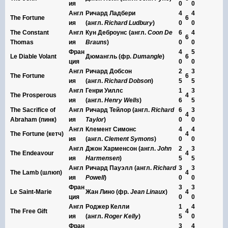
ия
0
0
Англ
Ричард Ладбери
4
4
The Fortune
6
ия
(англ.
Richard
Ludbury
)
0
0
The Constant
Англ
Кун Деброунс (англ.
Coon De
6
4
6
Thomas
ия
Brauns
)
0
0
Фран
4
5
Le Diable Volant
Дюмангль (фр.
Dumangle
)
6
ция
0
0
Англ
Ричард Добсон
2
3
The Fortune
6
ия
(англ.
Richard
Dobson
)
5
5
Англ
Генри Уиллс
1
3
The Prosperous
4
ия
(англ.
Henry
Wells
)
6
5
The Sacrifice of
Англ
Ричард Тейлор (англ.
Richard
6
3
4
Abraham (пинк)
ия
Taylor
)
0
0
Англ
Клемент Симонс
4
4
The Fortune (кетч)
4
ия
(англ.
Clement
Symons
)
0
0
Англ
Джон Харменсон (англ.
John
2
3
The Endeavour
4
ия
Harmensen
)
5
5
Англ
Ричард Пауэлл (англ.
Richard
3
3
The Lamb (шлюп)
4
ия
Powell
)
0
0
Фран
3
3
Le Saint-Marie
Жан Лино (фр.
Jean Linaux
)
4
ция
0
0
Англ
Роджер Келли
1
4
The Free Gift
4
ия
(англ.
Roger
Kelly
)
5
0
Фран
3
4