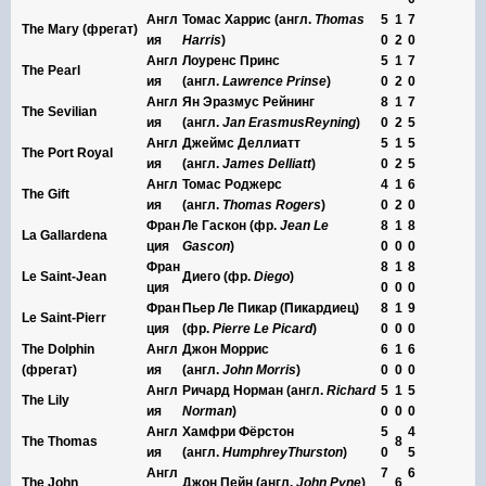
Англ
Томас Харрис (англ.
Thomas
5
1
7
The Mary (фрегат)
ия
Harris
)
0
2
0
Англ
Лоуренс Принс
5
1
7
The Pearl
ия
(англ.
Lawrence Prinse
)
0
2
0
Англ
Ян Эразмус Рейнинг
8
1
7
The Sevilian
ия
(англ.
Jan
Erasmus
Reyning
)
0
2
5
Англ
Джеймс Деллиатт
5
1
5
The Port Royal
ия
(англ.
James
Delliatt
)
0
2
5
Англ
Томас Роджерс
4
1
6
The Gift
ия
(англ.
Thomas
Rogers
)
0
2
0
Фран
Ле Гаскон (фр.
Jean Le
8
1
8
La Gallardena
ция
Gascon
)
0
0
0
Фран
8
1
8
Le Saint-Jean
Диего (фр.
Diego
)
ция
0
0
0
Фран
Пьер Ле Пикар (Пикардиец)
8
1
9
Le Saint-Pierr
ция
(фр.
Pierre Le Picard
)
0
0
0
The Dolphin
Англ
Джон Моррис
6
1
6
(фрегат)
ия
(англ.
John
Morris
)
0
0
0
Англ
Ричард Норман (англ.
Richard
5
1
5
The Lily
ия
Norman
)
0
0
0
Англ
Хамфри Фёрстон
5
4
The Thomas
8
ия
(англ.
Humphrey
Thurston
)
0
5
Англ
7
6
The John
Джон Пейн (англ.
John
Pyne
)
6