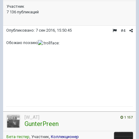
Участник
7 136 публикаций
Опубликовано:
7 сен 2016, 15:50:45
#4
Обожаю поэзию
[W_AT]
1 157
GunterPreen
Бета-тестер
, Участник,
Коллекционер