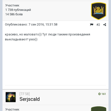
Участник
1 738 публикаций
14 586 боёв
Опубликовано:
7 сен 2016, 15:31:58
#2
красиво, но маловато)) Тут люди такиие произведения
выкладывают! уххх))
[TF58]
161
Serjscald
Участник