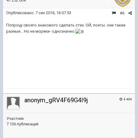
47 252 боя
Опубликовано:
7 сен 2016, 16:07:53
#6
Попроцу своего знакомого сделать стих. ОЙ, поеты. они такие
разные... Но не моряки- однозначно.
anonym_gRV4F69G4I9j
4 404
Участник
7 136 публикаций