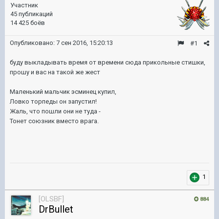
Участник
45 публикаций
14 425 боёв
Опубликовано:
7 сен 2016, 15:20:13
#1
буду выкладывать время от времени сюда прикольные стишки,
прошу и вас на такой же жест
Маленький мальчик эсминец купил,
Ловко торпеды он запустил!
Жаль, что пошли они не туда -
Тонет союзник вместо врага.
1
[OLSBF]
884
DrBullet