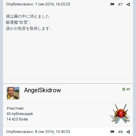
Опубликовано:
7 сен 2016, 16:20:23
#7
彼は霧の中に消えました
駆逐艦"吹雪"。
誰かが魚雷を取得します...
AngelSkidrow
49
Участник
45 публикаций
14 425 боёв
Опубликовано:
8 сен 2016, 10:40:33
#8