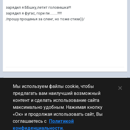
зарядил я ББшку,летит головешка!!!
зарядил я фугас, гори пи.........!!!!!
/прошу прощенья за сленг, но тоже стихи))/
Подписчики
0
×
Мы используем файлы cookie, чтобы
предлагать вам наилучший возможный
ПЕРЕЙТИ К СПИСКУ ТЕМ
контент и сделать использование сайта
Юмор
максимально удобным. Нажимая кнопку
«Ок» и продолжая использовать сайт, Вы
соглашаетесь с
Политикой
конфиденциальности.
Стиль