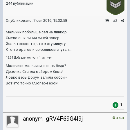
244 публикации
Опубликовано:
7 сен 2016, 15:32:58
#3
Мальчик побольше сел на линкор,
Смело он к линии синей попер.
Жаль только то, что в эту минуту
Кто-то врагов и союзников спутал...
15:34 Добавлено спустя 1 минуту
Мальчики-мальчики, это ль беда?
Девочка Стелла майором была!
Ловко весь форум залила собой -
Вот это точно Съюпер-Герой!
1
anonym_gRV4F69G4I9j
4 404