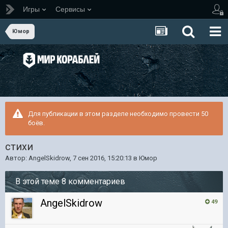
Игры
Сервисы
Юмор
Для публикации в этом разделе необходимо провести 50
боёв.
стихи
Автор:
AngelSkidrow
,
7 сен 2016, 15:20:13
в
Юмор
В этой теме 8 комментариев
AngelSkidrow
49