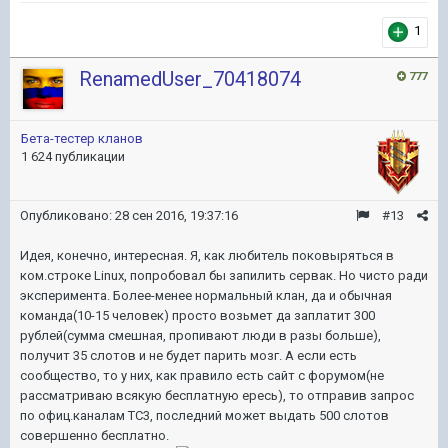
1
RenamedUser_70418074
777
Бета-тестер кланов
1 624 публикации
Опубликовано:
28 сен 2016, 19:37:16
#13
Идея, конечно, интересная. Я, как любитель поковыряться в
ком.строке Linux, попробовал бы запилить сервак. Но чисто ради
эксперимента. Более-менее нормальный клан, да и обычная
команда(10-15 человек) просто возьмет да заплатит 300
рублей(сумма смешная, пропивают люди в разы больше),
получит 35 слотов и не будет парить мозг. А если есть
сообщество, то у них, как правило есть сайт с форумом(не
рассматриваю всякую бесплатную ересь), то отправив запрос
по офиц.каналам ТС3, последний может выдать 500 слотов
совершенно бесплатно.