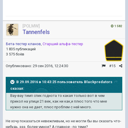
[POLMW]
1 582
Tannenfels
Бета-тестер кланов
,
Старший альфа-тестер
1 835 публикаций
3 575 боёв
Опубликовано:
29 сен 2016, 12:24:30
#15
В 29.09.2016 в 10:43:25 пользователь Blackpredators
сказал:
Вау-вау тимп спик годнота то какая только вот в чем
прикол на улице 21 век, как ни как,и плюс того что мне
нужно она не дает, плюс проблем с ней много.
Не хочу показаться невежливым, но не могли бы вы сказать что-
нибудь, эээ, более умное? А главное - по теме?