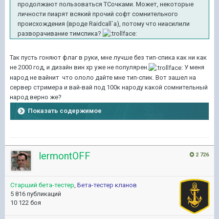
продолжают пользоваться ТСочками. Может, некоторые
личности пиарят всякий прочий софт сомнительного
происхождения (вроде Raidcall`а), потому что ниасилили
разворачивание тимспика?
Так пусть гоняют флаг в руки, мне лучше без тип-спика как ни как
не 2000 год, и дизайн вин хр уже не популярен.
У меня
народ не вайнит что ололо дайте мне тип-спик. Вот зашел на
сервер стримера и вай-вай под 100к народу какой сомнительный
народ верно же?
Показать содержимое
lermontOFF
2 726
Старший бета-тестер
,
Бета-тестер кланов
5 816 публикаций
10 122 боя