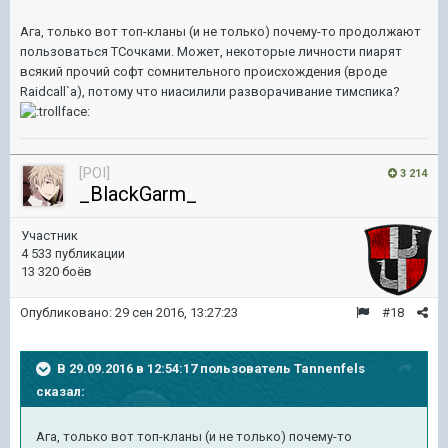
Ага, только вот топ-кланы (и не только) почему-то продолжают
пользоваться ТСочками. Может, некоторые личности пиарят
всякий прочий софт сомнительного происхождения (вроде
Raidcall`а), потому что ниасилили разворачивание тимспика?
[POI]
3 214
_BlackGarm_
Участник
4 533 публикации
13 320 боёв
Опубликовано:
29 сен 2016, 13:27:23
#18
В 29.09.2016 в 12:54:17 пользователь Tannenfels
сказал:
Ага, только вот топ-кланы (и не только) почему-то