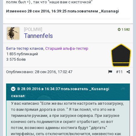
поляк был =) , так что "наше вам с кисточкой"
Изменено
28 сен 2016, 16:39:25
пользователем _Kusanagi
[POLMW]
1 582
Tannenfels
Бета-тестер кланов
,
Старший альфа-тестер
1 835 публикаций
3 575 боёв
Опубликовано:
28 сен 2016, 17:02:47
#11
В 28.09.2016 в 16:34:37 пользователь _Kusanagi
сказал:
У вас написано "Если же вы хотите настроить автозагрузку,
то вам прямая дорога в cron. " Я так понял, что это не в
терминале ручками, а при загрузке сервера. При загрузке
конечно сеть поднимется и скрипт отработает, но вот
потом, возможно админы хостинга будут "дёргать"
интерфейсы, сеть отключится/включится, неизвестно как