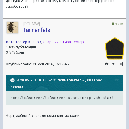
доступа Ajenti - разве к этому моменту сетевой интерфейс не
заработает?
[POLMW]
1 582
Tannenfels
Бета-тестер кланов
,
Старший альфа-тестер
1 835 публикаций
3 575 боёв
Опубликовано:
28 сен 2016, 16:12:46
#9
В 28.09.2016 в 15:52:31 пользователь _Kusanagi
сказал:
home/ts3server/ts3server_startscript.sh start
Чёрт, забыл / в начале команды, исправил.