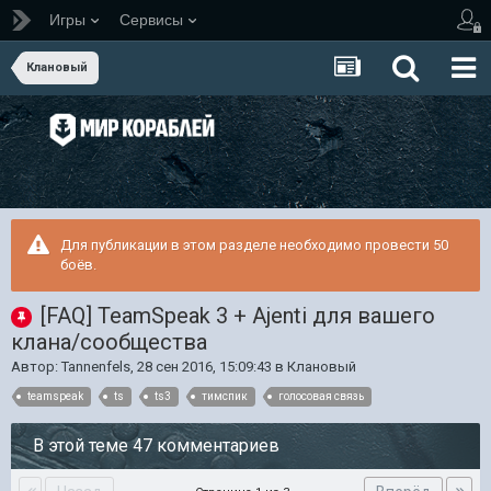
Игры
Сервисы
Клановый
Для публикации в этом разделе необходимо провести 50
боёв.
[FAQ] TeamSpeak 3 + Ajenti для вашего
клана/сообщества
Автор:
Tannenfels
,
28 сен 2016, 15:09:43
в
Клановый
teamspeak
ts
ts3
тимспик
голосовая связь
В этой теме 47 комментариев