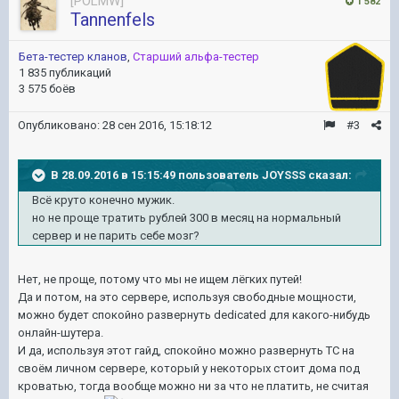
[POLMW]
1 582
Tannenfels
Бета-тестер кланов
,
Старший альфа-тестер
1 835 публикаций
3 575 боёв
Опубликовано:
28 сен 2016, 15:18:12
#3
В 28.09.2016 в 15:15:49 пользователь JOYSSS сказал:
Всё круто конечно мужик.
но не проще тратить рублей 300 в месяц на нормальный
сервер и не парить себе мозг?
Нет, не проще, потому что мы не ищем лёгких путей!
Да и потом, на это сервере, используя свободные мощности,
можно будет спокойно развернуть dedicated для какого-нибудь
онлайн-шутера.
И да, используя этот гайд, спокойно можно развернуть ТС на
своём личном сервере, который у некоторых стоит дома под
кроватью, тогда вообще можно ни за что не платить, не считая