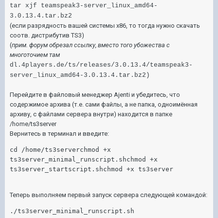
tar xjf teamspeak3-server_linux_amd64-
3.0.13.4.tar.bz2
(если разрядность вашей системы х86, то тогда нужно скачать
соотв. дистрибутив TS3)
(
прим. форум обрезал ссылку, вместо того убожества с
многоточием там
dl.4players.de/ts/releases/3.0.13.4/teamspeak3-
server_linux_amd64-3.0.13.4.tar.bz2)
Перейдите в файловый менеджер Ajenti и убедитесь, что
содержимое архива (т.е. сами файлы, а не папка, одноимённая
архиву, с файлами сервера внутри) находится в папке
/home/ts3server
Вернитесь в терминал и введите:
cd /home/ts3serverchmod +x 
ts3server_minimal_runscript.shchmod +x 
ts3server_startscript.shchmod +x ts3server
Теперь выполняем первый запуск сервера следующей командой:
./ts3server_minimal_runscript.sh