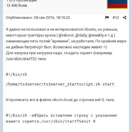
1 673 публикации
13 490 боёв
Опубликовано:
28 сен 2016, 18:16:22
#12
Я давно не пользовал и не интересовался Ubuntu, но раньше,
некоторые триггеры крона ( @reboot, @daily, @weekly и т.д.)
заменяющие пять полей "времени", не работали. По крайней мере
на дебиан багрепорт был. Возможно наследие живёт =)
Для запуска при загрузке надо, создать скрипт (например
/usr/sbin/startTS) типа:
#!/bin/sh
/home/ts3server/ts3server_startscript.sh start
И прописать его в файле /etc/rc.local до строчки exit 0, типа:
#!/bin/sh -e#Здесь вставляем строку с указанием 
вашего скрипта./usr/sbin/startTSexit 0