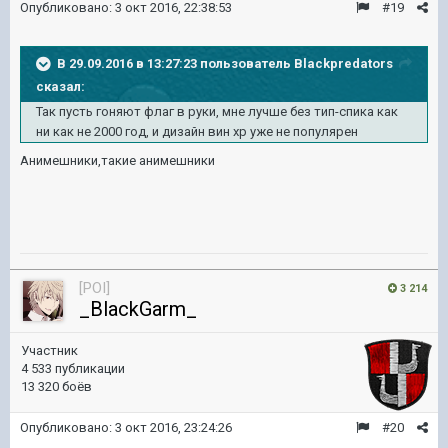
Опубликовано:
3 окт 2016, 22:38:53
#19
В 29.09.2016 в 13:27:23 пользователь Blackpredators
сказал:
Так пусть гоняют флаг в руки, мне лучше без тип-спика как
ни как не 2000 год, и дизайн вин хр уже не популярен
Анимешники,такие анимешники
[POI]
3 214
_BlackGarm_
Участник
4 533 публикации
13 320 боёв
Опубликовано:
3 окт 2016, 23:24:26
#20