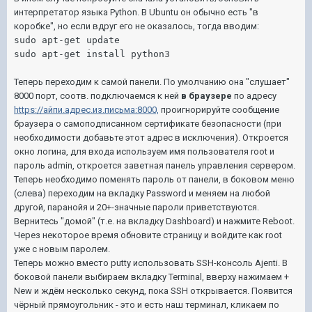
интерпретатор языка Python. В Ubuntu он обычно есть "в
коробке", но если вдруг его не оказалось, тогда вводим:
sudo apt-get update
sudo apt-get install python3
Теперь переходим к самой панели. По умолчанию она "слушает"
8000 порт, соотв. подключаемся к ней
в браузере
по адресу
https://айпи.адрес.из.письма:8000,
проигнорируйте сообщение
браузера о самоподписанном сертификате безопасности (при
необходимости добавьте этот адрес в исключения). Откроется
окно логина, для входа используем имя пользователя root и
пароль admin, откроется заветная панель управления сервером.
Теперь необходимо поменять пароль от панели, в боковом меню
(слева) переходим на вкладку Password и меняем на любой
другой, паранойя и 20+-значные пароли приветствуются.
Вернитесь "домой" (т.е. на вкладку Dashboard) и нажмите Reboot.
Через некоторое время обновите страницу и войдите как root
уже с новым паролем.
Теперь можно вместо putty использовать SSH-консоль Ajenti. В
боковой панели выбираем вкладку Terminal, вверху нажимаем +
New и ждём несколько секунд, пока SSH открывается. Появится
чёрный прямоугольник - это и есть наш терминал, кликаем по