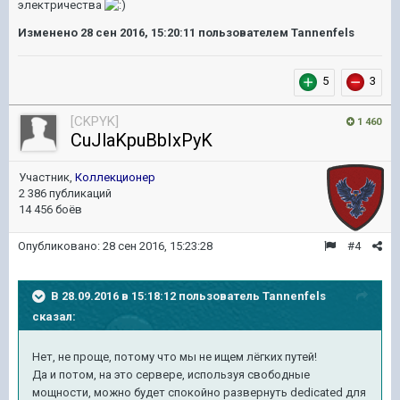
электричества
Изменено
28 сен 2016, 15:20:11
пользователем Tannenfels
5
3
[CKPYK]
1 460
CuJlaKpuBbIxPyK
Участник,
Коллекционер
2 386 публикаций
14 456 боёв
Опубликовано:
28 сен 2016, 15:23:28
#4
В 28.09.2016 в 15:18:12 пользователь Tannenfels
сказал:
Нет, не проще, потому что мы не ищем лёгких путей!
Да и потом, на это сервере, используя свободные
мощности, можно будет спокойно развернуть dedicated для