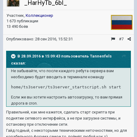
_HarHyTb_6bI_
Участник,
Коллекционер
1 673 публикации
13 490 боёв
Опубликовано:
28 сен 2016, 15:52:31
#7
В 28.09.2016 в 15:09:43 пользователь Tannenfels
сказал:
Не забывайте, что после каждого ребута сервера вам
необходимо будет вводить в терминале команду
home/ts3server/ts3server_startscript.sh start
Если же вы хотите настроить автозагрузку, то вам прямая
дорога в cron.
Правильней, как мне кажется, сделать старт скрипта при
поднятии сетевого интерфейса, а не при загрузке системы, и
остановку при отключении сети.
Гайд годный, с некоторыми техническими неточностями, но для
корабельного форума самое то, поймёт любой кок =)