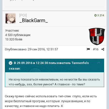
[POI]
3 214
_BlackGarm_
Участник
4 533 публикации
13 320 боёв
Опубликовано:
29 сен 2016, 12:51:57
#16
В 29.09.2016 в 12:24:30 пользователь Tannenfels
сказал:
Не хочу показаться невежливым, но не могли бы вы сказать
что-нибудь, эээ, более умное? А главное - по теме?
Скажу прямо сейчас использовать тип-спик глупо, если есть
море бесплатный програм, которые лучше внешне, и по
качеству, и главное не надо платить .К