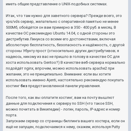
иметь общее представление о UNIX-подобных системах.
Итак, что там нужно для заветного сервера? Прежде всего, это
vps/vds сервер, желательно с оперативной памятью не менее
500Мб, обойдётся он вам примерно в 350 - 400 руб. в месяц. В
качестве ОС рекомендую Ubuntu 14.04, с одной стороны это
дистрибутив Линукса со всеми его достоинствами, включая
абсолютную бесплатность, безопасность и надёжность, с другой
стороны Убунту прост (относительно других дистрибутивов; я
надеюсь, никому из вас не пришло в голову в качестве ОС для
хоста использовать Gentoo?) В качестве веб-сервера нормально
подойдёт nginx, впрочем, можно использовать apache2 при
желании, это не принципиально. Внимание: если вы хотите
использовать именно Ajenti, настоятельно рекомендую покупать
хостинг
без
предустановленной панели управления.
После того, как вы оплатите хостинг, вам на почту вышлют
данные для подключения к серверу по SSH (что такое SSH,
можно почитать в Википедии) - логин, пароль, IP-адрес и номер
порта.
Запускаем сервер со страницы биллинга вашего хостера, если он
ещё не запущен, подключаемся к нему, скажем, используя Putty