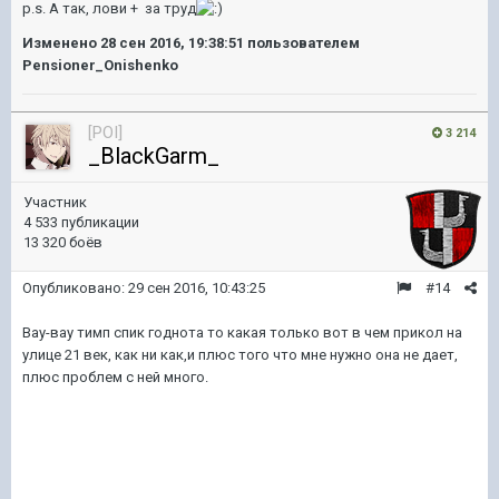
p.s. А так, лови + за труд
Изменено
28 сен 2016, 19:38:51
пользователем
Pensioner_Onishenko
[POI]
3 214
_BlackGarm_
Участник
4 533 публикации
13 320 боёв
Опубликовано:
29 сен 2016, 10:43:25
#14
Вау-вау тимп спик годнота то какая только вот в чем прикол на
улице 21 век, как ни как,и плюс того что мне нужно она не дает,
плюс проблем с ней много.