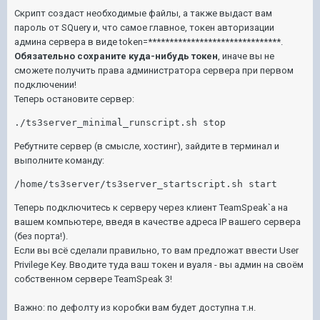
Скрипт создаст необходимые файлы, а также выдаст вам
пароль от SQuery и, что самое главное, токен авторизации
админа сервера в виде token=*******************************.
Обязательно сохраните куда-нибудь токен
, иначе вы не
сможете получить права администратора сервера при первом
подключении!
Теперь остановите сервер:
./ts3server_minimal_runscript.sh stop
Ребутните сервер (в смысле, хостинг), зайдите в терминал и
выполните команду:
/home/ts3server/ts3server_startscript.sh start
Теперь подключитесь к серверу через клиент TeamSpeak`а на
вашем компьютере, введя в качестве адреса IP вашего сервера
(без порта!).
Если вы всё сделали правильно, то вам предложат ввести User
Privilege Key. Вводите туда ваш токен и вуаля - вы админ на своём
собственном сервере TeamSpeak 3!
Важно: по дефолту из коробки вам будет доступна т.н.