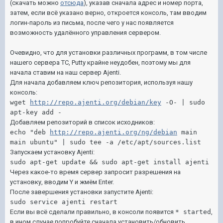
(скачать можно
отсюда
), указав сначала адрес и номер порта,
затем, если всё указано верно, откроется консоль, там вводим
логин-пароль из письма, после чего у нас появляется
возможность удалённого управления сервером.
Очевидно, что для установки различных программ, в том числе
нашего сервера ТС, Putty крайне неудобен, поэтому мы для
начала ставим на наш сервер Ajenti.
Для начала добавляем ключ репозитория, используя нашу
консоль:
wget 
http://repo.ajenti.org/debian/key
 -O- | sudo 
apt-key add -
Добавляем репозиторий в список исходников:
echo "deb 
http://repo.ajenti.org/ng/debian
 main 
main ubuntu" | sudo tee -a /etc/apt/sources.list
Запускаем установку Ajenti:
sudo apt-get update && sudo apt-get install ajenti
Через какое-то время сервер запросит разрешения на
установку, вводим Y и жмём Enter.
После завершения установки запустите Ajenti:
sudo service ajenti restart
Если вы всё сделали правильно, в консоли появится
* started
,
в ином случае попробуйте сначала установить/обновить