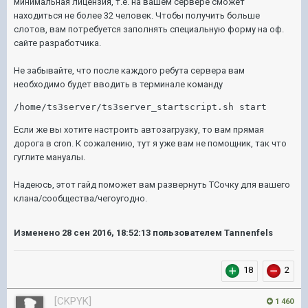
минимальная лицензия, т.е. на вашем сервере сможет
находиться не более 32 человек. Чтобы получить больше
слотов, вам потребуется заполнять специальную форму на оф.
сайте разработчика.
Не забывайте, что после каждого ребута сервера вам
необходимо будет вводить в терминале команду
/home/ts3server/ts3server_startscript.sh start
Если же вы хотите настроить автозагрузку, то вам прямая
дорога в cron. К сожалению, тут я уже вам не помощник, так что
гуглите мануалы.
Надеюсь, этот гайд поможет вам развернуть ТСочку для вашего
клана/сообщества/чегоугодно.
Изменено
28 сен 2016, 18:52:13
пользователем Tannenfels
18
2
[CKPYK]
1 460