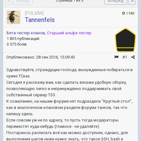
Назад
Вперёд
Страница 1 из 3
[POLMW]
1 582
Tannenfels
Бета-тестер кланов
,
Старший альфа-тестер
1 835 публикаций
3 575 боёв
Опубликовано:
28 сен 2016, 15:09:43
#1
Здравствуйте, страждущие господа, вынужденные побираться в
чужих ТСках.
Сегодня я расскажу вам, как сделать весьма удобную сборку,
позволяющую легко и непринуждённо поддерживать свой
собственный сервер TS3.
К сожалению, на нашем форуме нет подраздела "Круглый стол",
как в аналогичном клановом разделе форума танков, так что
напишу здесь.
Если совсем уж не по адресу, то пусть тогда модераторы
переместят куда-нибудь (главное - не удаляйте).
Постараюсь расписать всё как можно доступнее, однако, для
выполнения шагов ниже нужно знать, что такое SSH, bash и