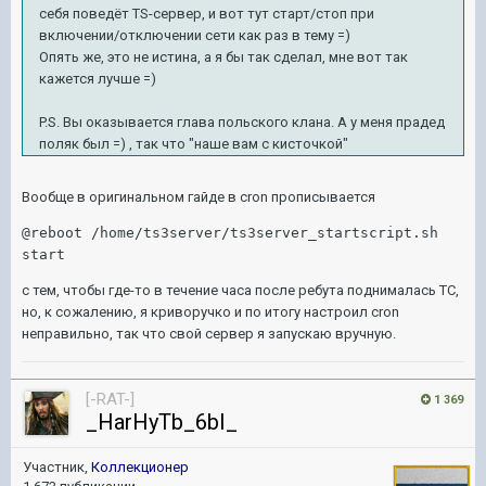
себя поведёт TS-сервер, и вот тут старт/стоп при
включении/отключении сети как раз в тему =)
Опять же, это не истина, а я бы так сделал, мне вот так
кажется лучше =)
P.S. Вы оказывается глава польского клана. А у меня прадед
поляк был =) , так что "наше вам с кисточкой"
Вообще в оригинальном гайде в cron прописывается
@reboot /home/ts3server/ts3server_startscript.sh 
start
с тем, чтобы где-то в течение часа после ребута поднималась ТС,
но, к сожалению, я криворучко и по итогу настроил cron
неправильно, так что свой сервер я запускаю вручную.
[-RAT-]
1 369
_HarHyTb_6bI_
Участник,
Коллекционер