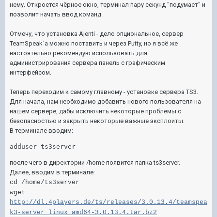
нему. Откроется чёрное окно, терминал пару секунд "подумает" и
позволит начать ввод команд.
Отмечу, что установка Ajenti - дело опциональное, сервер
TeamSpeak`а можно поставить и через Putty, но я всё же
настоятельно рекомендую использовать для
администрирования сервера панель с графическим
интерфейсом.
Теперь переходим к самому главному - установке сервера TS3.
Для начала, нам необходимо добавить нового пользователя на
нашем сервере, дабы исключить некоторые проблемы с
безопасностью и закрыть некоторые важные эксплоиты.
В терминале вводим:
adduser ts3server
после чего в директории /home появится папка ts3server.
Далее, вводим в терминале:
cd /home/ts3server
wget 
http://dl.4players.de/ts/releases/3.0.13.4/teamspea
k3-server_linux_amd64-3.0.13.4.tar.bz2