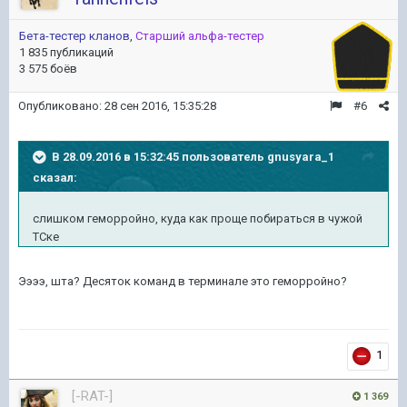
Бета-тестер кланов
,
Старший альфа-тестер
1 835 публикаций
3 575 боёв
Опубликовано:
28 сен 2016, 15:35:28
#6
В 28.09.2016 в 15:32:45 пользователь gnusyara_1
сказал:
слишком геморройно, куда как проще побираться в чужой
ТСке
Ээээ, шта? Десяток команд в терминале это геморройно?
1
[-RAT-]
1 369