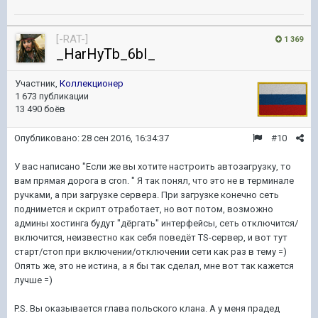
[-RAT-]
1 369
_HarHyTb_6bI_
Участник,
Коллекционер
1 673 публикации
13 490 боёв
Опубликовано:
28 сен 2016, 16:34:37
#10
У вас написано "Если же вы хотите настроить автозагрузку, то
вам прямая дорога в cron. " Я так понял, что это не в терминале
ручками, а при загрузке сервера. При загрузке конечно сеть
поднимется и скрипт отработает, но вот потом, возможно
админы хостинга будут "дёргать" интерфейсы, сеть отключится/
включится, неизвестно как себя поведёт TS-сервер, и вот тут
старт/стоп при включении/отключении сети как раз в тему =)
Опять же, это не истина, а я бы так сделал, мне вот так кажется
лучше =)
P.S. Вы оказывается глава польского клана. А у меня прадед