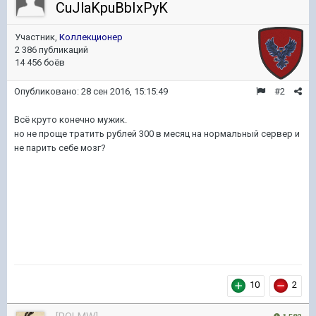
CuJlaKpuBbIxPyK
Участник,
Коллекционер
2 386 публикаций
14 456 боёв
Опубликовано:
28 сен 2016, 15:15:49
#2
Всё круто конечно мужик.
но не проще тратить рублей 300 в месяц на нормальный сервер и
не парить себе мозг?
10
2