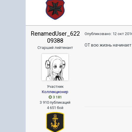
RenamedUser_622
Опубликовано:
12 окт 2016
09388
ОТ всю жизнь начинает 
Старший лейтенант
Участник
Коллекционер
3 181
3 910 публикаций
4 651 бой