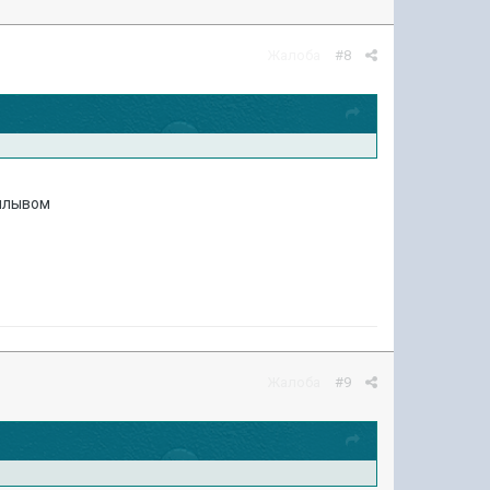
Жалоба
#8
аплывом
Жалоба
#9