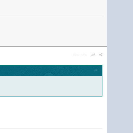
Жалоба
#6