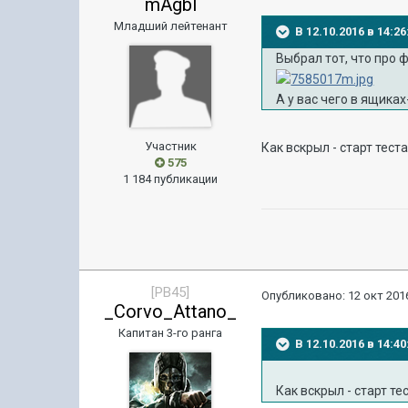
mAgbl
Младший лейтенант
В 12.10.2016 в 14:
Выбрал тот, что про 
А у вас чего в ящика
Участник
Как вскрыл - старт тест
575
1 184 публикации
[PB45]
Опубликовано:
12 окт 2016
_Corvo_Attano_
Капитан 3-го ранга
В 12.10.2016 в 14:
Как вскрыл - старт те