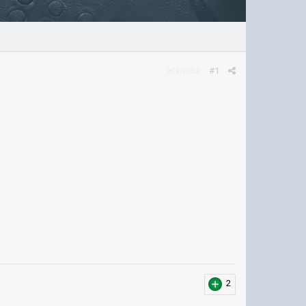
Жалоба
#1
2