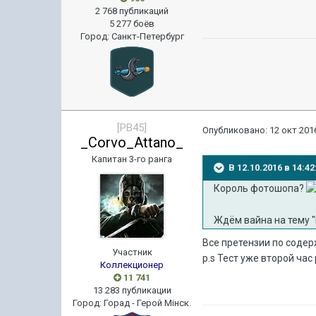
2 768 публикаций
5 277 боёв
Город
:
Санкт-Петербург
[PB45]
Опубликовано:
12 окт 2016
_Corvo_Attano_
Капитан 3-го ранга
В 12.10.2016 в 14:
Король фотошопа?
Ждём вайна на тему 
Все претензии по содер
Участник
p.s Тест уже второй час
Коллекционер
11 741
13 283 публикации
Город
:
Горад - Герой Мiнск.