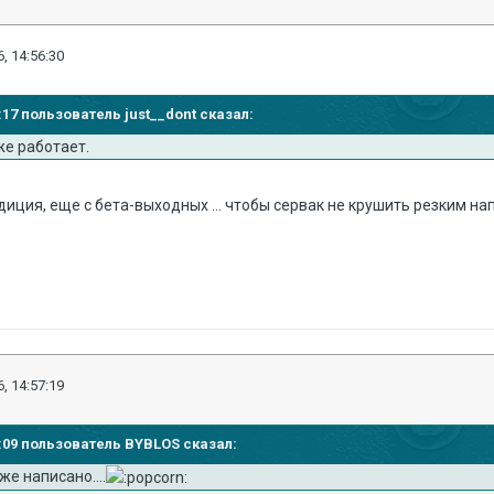
, 14:56:30
1:17 пользователь just__dont сказал:
же работает.
иция, еще с бета-выходных ... чтобы сервак не крушить резким н
, 14:57:19
42:09 пользователь BYBLOS сказал:
же написано....