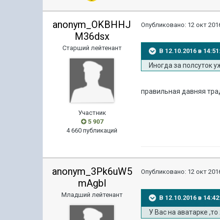
anonym_OKBHHJ
Опубликовано:
12 окт 2016
M36dsx
Старший лейтенант
В 12.10.2016 в 14:5
Иногда за полсуток у
правильная давняя трад
Участник
5 907
4 660 публикаций
anonym_3Pk6uW5
Опубликовано:
12 окт 2016
mAgbl
Младший лейтенант
В 12.10.2016 в 14:
У Вас на аватарке ,то 