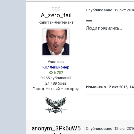
[COD]
Опубликовано:
12 окт 2016
A_zero_fail
***
Капитан-лейтенант
Люди появились...
Участник
Коллекционер
6 757
9 265 публикаций
21 489 боёв
Изменено
12 окт 2016, 14
Город
:
Нижний Новгород
anonym_3Pk6uW5
Опубликовано:
12 окт 2016