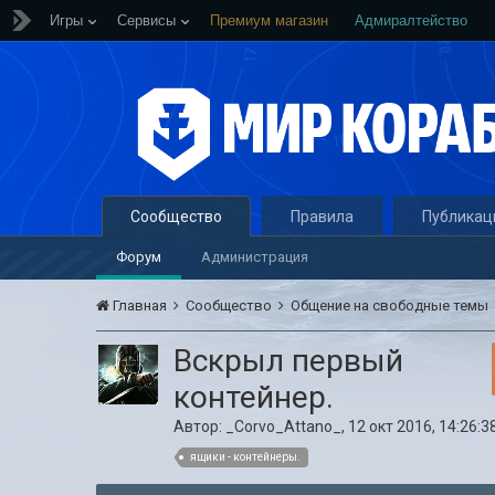
Игры
Сервисы
Премиум магазин
Адмиралтейство
Сообщество
Правила
Публикац
Форум
Администрация
Главная
Сообщество
Общение на свободные темы
Вскрыл первый
контейнер.
Автор:
_Corvo_Attano_
,
12 окт 2016, 14:26:3
ящики - контейнеры.