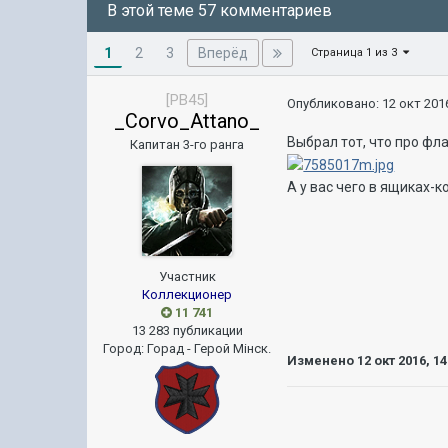
В этой теме 57 комментариев
1
Вперёд
2
3
Страница 1 из 3
[PB45]
Опубликовано:
12 окт 2016
_Corvo_Attano_
Выбрал тот, что про фл
Капитан 3-го ранга
А у вас чего в ящиках-к
Участник
Коллекционер
11 741
13 283 публикации
Город
:
Горад - Герой Мiнск.
Изменено
12 окт 2016, 14