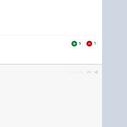
5
1
Жалоба
#5