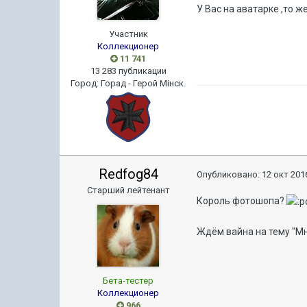
У Вас на аватарке ,то же
Участник
Коллекционер
11 741
13 283 публикации
Город
:
Горад - Герой Мiнск.
Redfog84
Опубликовано:
12 окт 2016
Старший лейтенант
Король фотошопа?
Ждём вайна на тему "М
Бета-тестер
Коллекционер
966