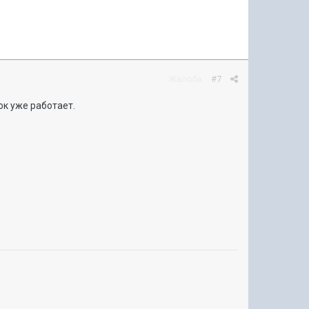
Жалоба
#7
ок уже работает.