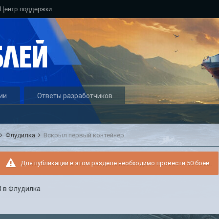
Центр поддержки
ии
Ответы разработчиков
Флудилка
Вскрыл первый контейнер.
Для публикации в этом разделе необходимо провести 50 боёв.
8
в
Флудилка