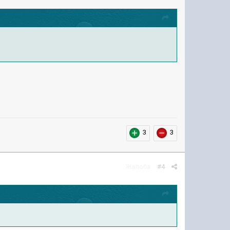
3
3
Жалоба
#4