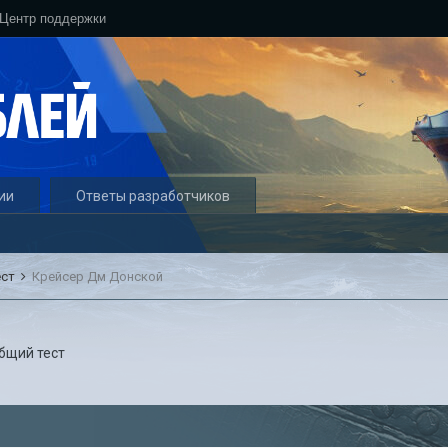
Центр поддержки
ии
Ответы разработчиков
ест
Крейсер Дм Донской
бщий тест