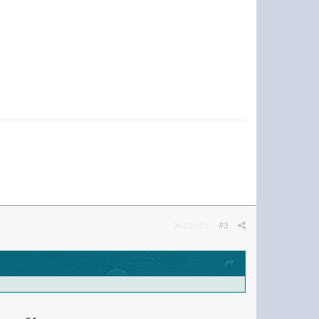
Жалоба
#3