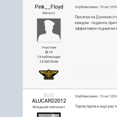
Pink__Floyd
Опубликовано:
15 окт 2016
Матрос
При игре на Донском ст
каждом - поджоги, прич
эффективно поджигал к
Участник
10
24 публикации
24 360 боёв
[CLC]
Опубликовано:
15 окт 2016
ALUCARD2012
Терпи,терпи и ещё раз т
Младший лейтенант