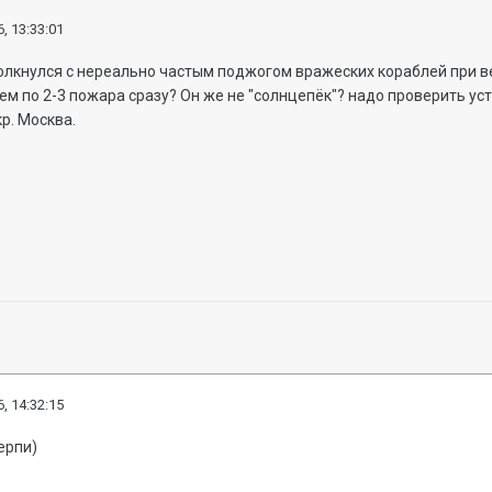
, 13:33:01
олкнулся с нереально частым поджогом вражеских кораблей при ве
ем по 2-3 пожара сразу? Он же не "солнцепёк"? надо проверить уст
р. Москва.
, 14:32:15
ерпи)