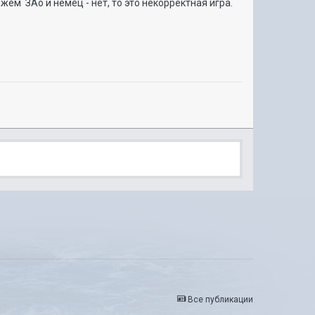
жем ЗАо и немец - нет, то это некорректная игра.
Все публикации