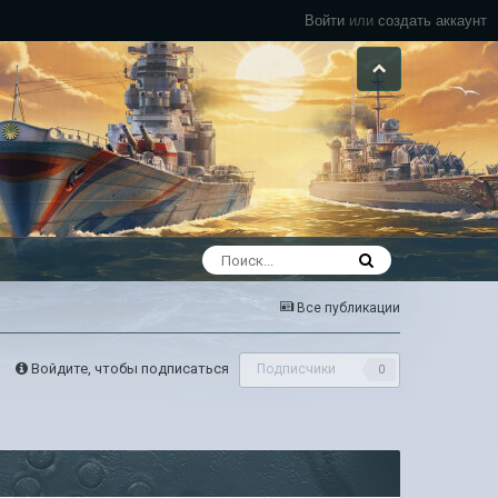
Войти
или
создать аккаунт
Все публикации
Войдите, чтобы подписаться
Подписчики
0