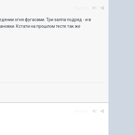
Жалоба
#1
дении огня фугасами. Три залпа подряд - и в
ановки. Кстати на прошлом тесте так же
Жалоба
#2