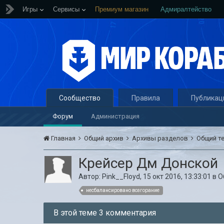
Игры
Сервисы
Премиум магазин
Адмиралтейство
Сообщество
Правила
Публикац
Форум
Администрация
Главная
Общий архив
Архивы разделов
Общий т
Крейсер Дм Донской
Автор:
Pink__Floyd
,
15 окт 2016, 13:33:01
в
О
несбалансировано возгорание
В этой теме 3 комментария