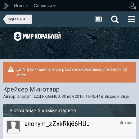
Игры
Сервисы
Видео и Звук
Для публикации в этом разделе необходимо провести 50
боёв.
Крейсер Минотавр
Автор:
anonym_zZxkRkj66HUJ
,
30 ноя 2016, 16:46:44
в
Видео и Звук
В этой теме 5 комментариев
anonym_zZxkRkj66HUJ
1 421