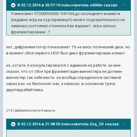
В 02.12.2016 в 20:57:10 пользователь o406te сказал:
У меня винт ST2000VX003-1HH164,до последнего момента
(недавно игру на ссд перекинул) ничего подозрительного не
замечал,состояние отличное.Как вариант : игра сильно
фрагментирована . ?
нет, дефрагментатор показывает 1% на весь логический диск. но
в момент сбоя первого HDD был дико фрагментирован клиент.
но, кстати, я консультировался с админом на работе. он мне
сказал, что от сбоя при фрагментации винчестера не должен
винчестер так себя вести. он вообще определялся системой
через раз. но беспокоит как, я написал, в основном треск
двухтеррабайтника.
21:41 Добавлено спустя 4 минуты
В 02.12.2016 в 21:08:50 пользователь Esq_SV сказал: