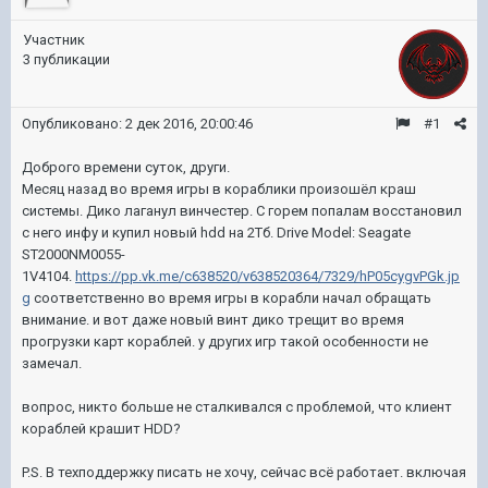
Участник
3 публикации
Опубликовано:
2 дек 2016, 20:00:46
#1
Доброго времени суток, други.
Месяц назад во время игры в кораблики произошёл краш
системы. Дико лаганул винчестер. С горем попалам восстановил
с него инфу и купил новый hdd на 2Тб. Drive Model: Seagate
ST2000NM0055-
1V4104.
https://pp.vk.me/c638520/v638520364/7329/hP05cygvPGk.jp
g
соответственно во время игры в корабли начал обращать
внимание. и вот даже новый винт дико трещит во время
прогрузки карт кораблей. у других игр такой особенности не
замечал.
вопрос, никто больше не сталкивался с проблемой, что клиент
кораблей крашит HDD?
P.S. В техподдержку писать не хочу, сейчас всё работает. включая