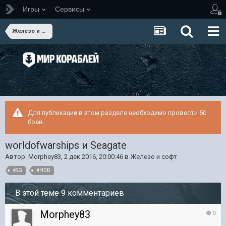
Игры
Сервисы
Железо и софт
Для публикации в этом разделе необходимо провести 50
боёв.
worldofwarships и Seagate
Автор:
Morphey83
,
2 дек 2016, 20:00:46
в
Железо и софт
#SG
#HDD
В этой теме 9 комментариев
Morphey83
0