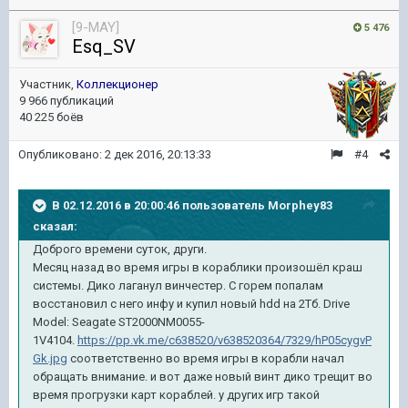
[9-MAY]
5 476
Esq_SV
Участник,
Коллекционер
9 966 публикаций
40 225 боёв
Опубликовано:
2 дек 2016, 20:13:33
#4
В 02.12.2016 в 20:00:46 пользователь Morphey83
сказал:
Доброго времени суток, други.
Месяц назад во время игры в кораблики произошёл краш
системы. Дико лаганул винчестер. С горем попалам
восстановил с него инфу и купил новый hdd на 2Тб. Drive
Model: Seagate ST2000NM0055-
1V4104.
https://pp.vk.me/c638520/v638520364/7329/hP05cygvP
Gk.jpg
соответственно во время игры в корабли начал
обращать внимание. и вот даже новый винт дико трещит во
время прогрузки карт кораблей. у других игр такой