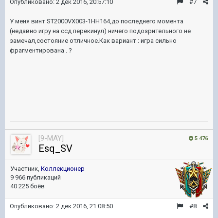
Опубликовано:
2 дек 2016, 20:57:10
#7
У меня винт ST2000VX003-1HH164,до последнего момента
(недавно игру на ссд перекинул) ничего подозрительного не
замечал,состояние отличное.Как вариант : игра сильно
фрагментирована . ?
[9-MAY]
5 476
Esq_SV
Участник,
Коллекционер
9 966 публикаций
40 225 боёв
Опубликовано:
2 дек 2016, 21:08:50
#8