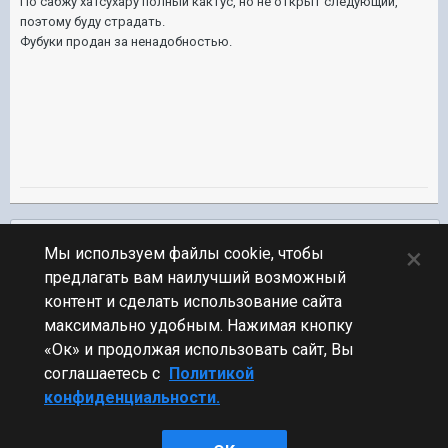
По сабжу хатсухару полный кактус, но не открыт следующий,
поэтому буду страдать.
Фубуки продан за ненадобностью.
Подписчики
0
×
Мы используем файлы cookie, чтобы
предлагать вам наилучший возможный
ПЕРЕЙТИ К СПИСКУ ТЕМ
контент и сделать использование сайта
Обсуждение Мира Кораблей
максимально удобным. Нажимая кнопку
«Ок» и продолжая использовать сайт, Вы
соглашаетесь с
Политикой
конфиденциальности.
Стиль