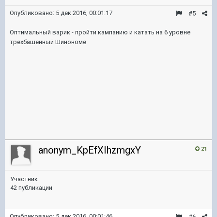
Опубликовано:
5 дек 2016, 00:01:17
#5
Оптимальный варик - пройти кампанию и катать на 6 уровне
трехбашенный Шинономе
anonym_KpEfXIhzmgxY
21
Участник
42 публикации
Опубликовано:
5 дек 2016, 00:01:46
#6