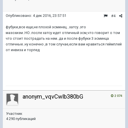
Опубликовано:
4 дек 2016, 23:57:51
#4
фубуки,все еще,не плохой эсминец...хатсу..это
мазохизм..НО..после хатсу идет отличный эсм,что говорит о том
что стоит пострадать на нем..да и после фубуки 3 эсминца
отличные..ну конечно ,в том случае,если вам нравиться геймплей
от инвиза и торпед
anonym_vqvCwlb380bG
2 074
Участник
4 290 публикаций