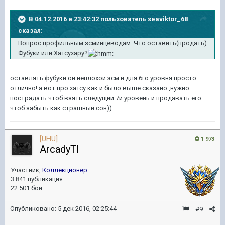
В 04.12.2016 в 23:42:32 пользователь seaviktor_68
сказал:
Вопрос профильным зсминцеводам. Что оставить(продать)
Фубуки или Хатсухару?
оставлять фубуки он неплохой эсм и для 6го уровня просто
отлично! а вот про хатсу как и было выше сказано ,нужно
пострадать чтоб взять следущий 7й уровень и продавать его
чтоб забыть как страшный сон))
[UHU]
1 973
ArcadyTI
Участник,
Коллекционер
3 841 публикация
22 501 бой
Опубликовано:
5 дек 2016, 02:25:44
#9