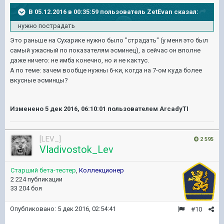
В 05.12.2016 в 00:35:59 пользователь ZetEvan сказал:
нужно пострадать
Это раньше на Сухарике нужно было "страдать" (у меня это был
самый ужасный по показателям эсминец), а сейчас он вполне
даже ничего: не имба конечно, но и не кактус.
А по теме: зачем вообще нужны 6-ки, когда на 7-ом куда более
вкусные эсминцы?
Изменено
5 дек 2016, 06:10:01
пользователем ArcadyTI
[LEV_]
2 595
Vladivostok_Lev
Старший бета-тестер
,
Коллекционер
2 224 публикации
33 204 боя
Опубликовано:
5 дек 2016, 02:54:41
#10