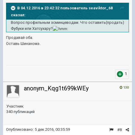
В 04.12.2016 в 23:42:32 пользователь seaviktor_68
сказал:
Вопрос профильным зсминцеводам. Что оставить(продать)
Фубуки или Хатсухару?
Продавай оба.
Оставь Шинаномэ.
1
anonym_Kqg1t699kWEy
130
Участник
340 публикаций
Опубликовано:
5 дек 2016, 00:35:59
#8