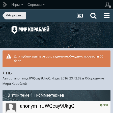
Игры
Сервисы
Обсуждение Мира Кораблей
Для публикации в этом разделе необходимо провести 50
боёв.
Япы
Автор:
anonym_rJWQcay9UkgQ
,
4 дек 2016, 23:42:32
в
Обсуждение
Мира Кораблей
В этой теме 11 комментариев
anonym_rJWQcay9UkgQ
938