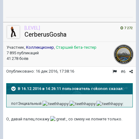
[LEVEL]
7 272
CerberusGosha
Участник,
Коллекционер
,
Старший бета-тестер
7 895 публикаций
41 278 боёв
Опубликовано:
16 дек 2016, 17:38:16
#6
В 16.12.2016 в 14:26:11 пользователь rokonon сказал:
потЭнциальный
О, давай палец покажу
, со смеху не лопните только.