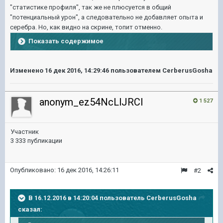
"статистике профиля", так же не плюсуется в общий
"потенциальный урон", а следовательно не добавляет опыта и
серебра. Но, как видно на скрине, топит отменно.
Показать содержимое
Изменено
16 дек 2016, 14:29:46
пользователем CerberusGosha
anonym_ez54NcLlJRCl
1 527
Участник
3 333 публикации
Опубликовано:
16 дек 2016, 14:26:11
#2
В 16.12.2016 в 14:20:04 пользователь CerberusGosha
сказал: