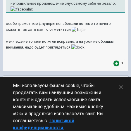
неправильное произношение слух самому себе не резало.
особо грамотные флудеры понабежали по теме то нечего
сказать так хоть как то отметиться
меня еще не топили но жгли исправно, а на урон не обращал
внимания. надо будет приглядеться
1
Подписчики
0
×
Мы используем файлы cookie, чтобы
предлагать вам наилучший возможный
ПЕРЕЙТИ К СПИСКУ ТЕМ
контент и сделать использование сайта
Обсуждение Мира Кораблей
максимально удобным. Нажимая кнопку
«Ок» и продолжая использовать сайт, Вы
соглашаетесь с
Политикой
конфиденциальности.
Стиль