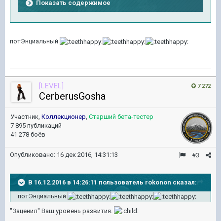
Показать содержимое
потЭнциальный
[LEVEL]
7 272
CerberusGosha
Участник,
Коллекционер
,
Старший бета-тестер
7 895 публикаций
41 278 боёв
Опубликовано:
16 дек 2016, 14:31:13
#3
В 16.12.2016 в 14:26:11 пользователь rokonon сказал:
потЭнциальный
"Заценил" Ваш уровень развития.