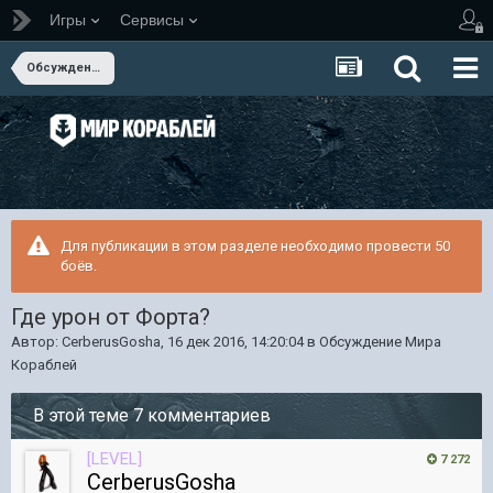
Игры
Сервисы
Обсуждение Мира Кораблей
Для публикации в этом разделе необходимо провести 50
боёв.
Где урон от Форта?
Автор:
CerberusGosha
,
16 дек 2016, 14:20:04
в
Обсуждение Мира
Кораблей
В этой теме 7 комментариев
[LEVEL]
7 272
CerberusGosha