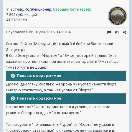
Участник,
Коллекционер
,
Старший бета-тестер
7 895 публикаций
41 278 боёв
Опубликовано:
16 дек 2016, 14:20:04
#1
Сыграл бой на "Миссури". (Каждый 3-й бой или Бастион или
Эпицентр)
В бою был утоплен "Фортом" с 13+ км., который только был
захвачен противником, при попытке протаранить "Ямато", до
"Ямато" чуть не дошел.
Показать содержимое
Думаю, дай гляну, сколько же урона мне успел нанести Форт.
Смотрю статистику, а там нет урона от "Форта".
Показать содержимое
Но как же так? "Форт" по мне попал и утопил, он же не мог
утопить без урона одним "святым духом".
Так как урон и "потенциальный урон" от "Форта" не указан в
"послебоевой статистике", он наверное не учитывается и в