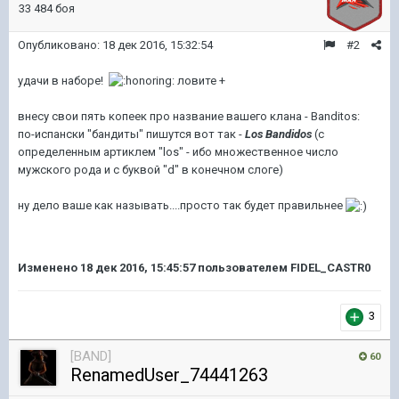
33 484 боя
Опубликовано:
18 дек 2016, 15:32:54
#2
удачи в наборе!
ловите +
внесу свои пять копеек про название вашего клана - Banditos:
по-испански "бандиты" пишутся вот так -
Los Bandidos
(c
определенным артиклем "los" - ибо множественное число
мужского рода и с буквой "d" в конечном слоге)
ну дело ваше как называть....просто так будет правильнее
Изменено
18 дек 2016, 15:45:57
пользователем FIDEL_CASTR0
3
[BAND]
60
RenamedUser_74441263