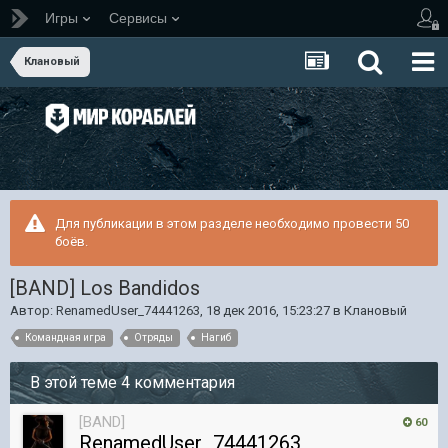
Игры
Сервисы
Клановый
Для публикации в этом разделе необходимо провести 50
боёв.
[BAND] Los Bandidos
Автор:
RenamedUser_74441263
,
18 дек 2016, 15:23:27
в
Клановый
Командная игра
Отряды
Нагиб
В этой теме 4 комментария
[BAND]
60
RenamedUser_74441263