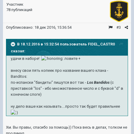
Участник
78 публикаций
Опубликовано:
18 дек 2016, 15:36:54
#3
В 18.12.2016 в 15:32:54 пользователь FIDEL_CASTR0
сказал:
удачи в наборе!
ловите +
внесу свои пять копеек про название вашего клана -
Banditos:
по-испански "бандиты" пишутся вот так -
Los Bandidos
(c
приставкой "los" - ибо множественное число и с буквой "d" в
конечном слоге)
ну дело ваше как называть....просто так будет правильнее
Хм. Вы правы, спасибо за помощь)) Пока весь в делах, толком не
продумал.