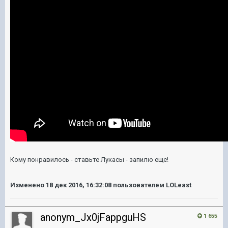
Кому понравилось - ставьте Лукасы - запилю еще!
Изменено
18 дек 2016, 16:32:08
пользователем LOLeast
anonym_Jx0jFappguHS
1 655