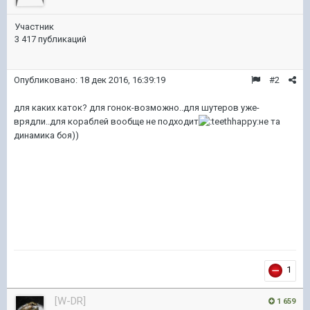
Участник
3 417 публикаций
Опубликовано:
18 дек 2016, 16:39:19
#2
для каких каток? для гонок-возможно..для шутеров уже-
врядли..для кораблей вообще не подходит
не та
динамика боя))
1
[W-DR]
1 659