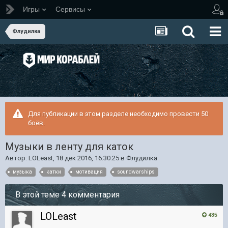
Игры
Сервисы
Флудилка
Для публикации в этом разделе необходимо провести 50
боёв.
Музыки в ленту для каток
Автор:
LOLeast
,
18 дек 2016, 16:30:25
в
Флудилка
музыка
катки
мотивация
soundwarships
В этой теме 4 комментария
LOLeast
435