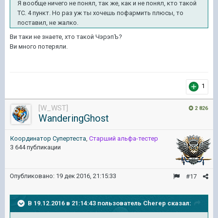
Я вообще ничего не понял, так же, как и не понял, кто такой
ТС. 4 пункт. Но раз уж ты хочешь пофармить плюсы, то
поставил, не жалко.
Ви таки не знаете, хто такой ЧэрэпЪ?
Ви много потеряли.
1
[W_WST]
2 826
WanderingGhost
Координатор Cупертеста
,
Старший альфа-тестер
3 644 публикации
Опубликовано:
19 дек 2016, 21:15:33
#17
В 19.12.2016 в 21:14:43 пользователь Cherep сказал: