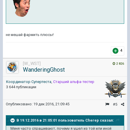
не мешай фармить плюсы!
4
[W_WST]
2 826
WanderingGhost
Координатор Cупертеста
,
Старший альфа-тестер
3 644 публикации
Опубликовано:
19 дек 2016, 21:09:45
#5
В 19.12.2016 в 21:05:01 пользователь Cherep сказал:
Меня часто спрашивают, почему я ушел из той или иной