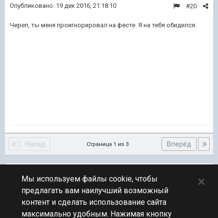
Опубликовано:
19 дек 2016, 21:18:10
#20
Череп, ты меня проигнорировал на фесте. Я на тебя обиделся.
Назад
Вперёд
Страница 1 из 3
Подписчики
0
×
Мы используем файлы cookie, чтобы
предлагать вам наилучший возможный
ПЕРЕЙТИ К СПИСКУ ТЕМ
контент и сделать использование сайта
Флудилка
максимально удобным. Нажимая кнопку