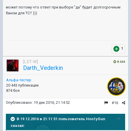
может потому что ответ при выборе "да" будет долгосрочным
баном для ТС? )))
1
[LST-W]
8 444
Darth_Vederkin
Альфа-тестер
20 443 публикации
874 боя
Опубликовано:
19 дек 2016, 21:14:52
#16
В 19.12.2016 в 21:11:51 пользователь Hoo1yGun
сказал: