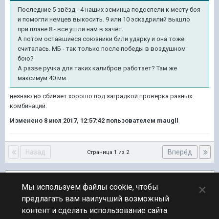
Последние 5 звёзд - 4 наших эсминца подоспели к месту боя
и помогли немцев выкосить. 9 или 10 эскадрилий вышло
при плане 8 - все ушли нам в зачёт.
А потом оставшиеся союзники били ударку и она тоже
считалась. МБ - так только после победы в воздушном
бою?
А разве ручка для таких калибров работает? Там же
максимум 40 мм.
незнаю но сбивает хорошо под заградкой.проверка разных
комбинаций.
Изменено
8 июл 2017, 12:57:42
пользователем maugll
Назад
Вперёд
Страница 1 из 2
Подписчики
1
×
Мы используем файлы cookie, чтобы
предлагать вам наилучший возможный
ПЕРЕЙТИ К СПИСКУ ТЕМ
контент и сделать использование сайта
Обсуждение Мира Кораблей