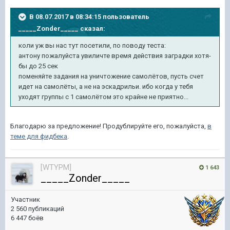
В 08.07.2017 в 08:34:15 пользователь
_____Zonder_____
сказал:
коли уж вы нас тут посетили, по поводу теста:
антону пожалуйста увиличте время действия заградки хотя-
бы до 25 сек
поменяйте задания на уничтожение самолётов, пусть счет
идет на самолёты, а не на эскадрильи. ибо когда у тебя
уходят группы с 1 самолётом это крайне не приятно...
Благодарю за предложение! Продублируйте его, пожалуйста,
в
теме для фидбека
.
[WTYPM]
1 643
_____Zonder_____
Участник
2 560 публикаций
6 447 боёв