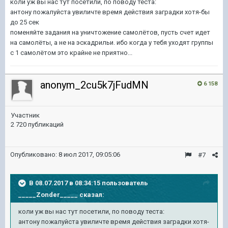
коли уж вы нас тут посетили, по поводу теста:
антону пожалуйста увиличте время действия заградки хотя-бы
до 25 сек
поменяйте задания на уничтожение самолётов, пусть счет идет
на самолёты, а не на эскадрильи. ибо когда у тебя уходят группы
с 1 самолётом это крайне не приятно...
anonym_2cu5k7jFudMN
6 158
Участник
2 720 публикаций
Опубликовано:
8 июл 2017, 09:05:06
#7
В 08.07.2017 в 08:34:15 пользователь
_____Zonder_____
сказал:
коли уж вы нас тут посетили, по поводу теста:
антону пожалуйста увиличте время действия заградки хотя-