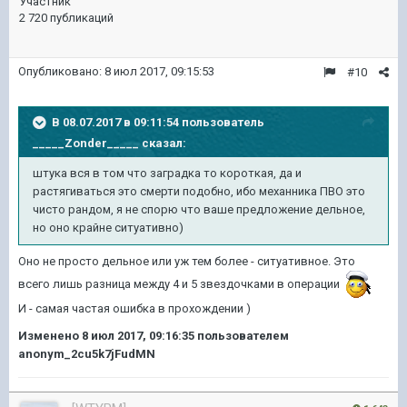
Участник
2 720 публикаций
Опубликовано:
8 июл 2017, 09:15:53
#10
В 08.07.2017 в 09:11:54 пользователь
_____Zonder_____
сказал:
штука вся в том что заградка то короткая, да и
растягиваться это смерти подобно, ибо механника ПВО это
чисто рандом, я не спорю что ваше предложение дельное,
но оно крайне ситуативно)
Оно не просто дельное или уж тем более - ситуативное. Это
всего лишь разница между 4 и 5 звездочками в операции
И - самая частая ошибка в прохождении )
Изменено
8 июл 2017, 09:16:35
пользователем
anonym_2cu5k7jFudMN