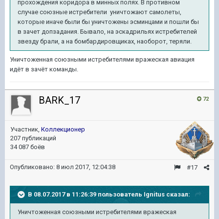
прохождения коридора в минных полях. В противном
случае союзные истребители уничтожают самолеты,
которые иначе были бы уничтожены эсминцами и пошли бы
в зачет допзадания. Бывало, на эскадрильях истребителей
звезду брали, а на бомбардировщиках, наоборот, теряли.
Уничтоженная союзными истребителями вражеская авиация
идёт в зачёт команды.
BARK_17
72
Участник,
Коллекционер
207 публикаций
34 087 боёв
Опубликовано:
8 июл 2017, 12:04:38
#17
В 08.07.2017 в 11:26:39 пользователь
Ignitus
сказал:
Уничтоженная союзными истребителями вражеская