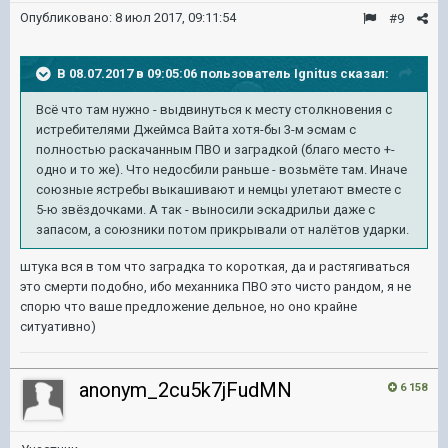
Опубликовано:
8 июл 2017, 09:11:54
#9
В 08.07.2017 в 09:05:06 пользователь
Ignitus
сказал:
Всё что там нужно - выдвинуться к месту столкновения с
истребителями Джеймса Вайта хотя-бы 3-м эсмам с
полностью раскачанным ПВО и заградкой (благо место +-
одно и то же). Что недосбили раньше - возьмёте там. Иначе
союзные ястребы выкашивают и немцы улетают вместе с
5-ю звёздочками. А так - выносили эскадрильи даже с
запасом, а союзники потом прикрывали от налётов ударки.
штука вся в том что заградка то короткая, да и растягиваться
это смерти подобно, ибо механника ПВО это чисто рандом, я не
спорю что ваше предложение дельное, но оно крайне
ситуативно)
anonym_2cu5k7jFudMN
6 158