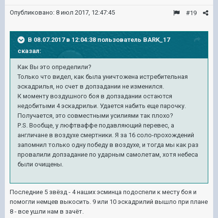
Опубликовано:
8 июл 2017, 12:47:45
#19
В 08.07.2017 в 12:04:38 пользователь
BARK_17
сказал:
Как Вы это определили?
Только что видел, как была уничтожена истребительная
эскадрилья, но счет в допзадании не изменился.
К моменту воздушного боя в допзадании остаются
недобитыми 4 эскадрильи. Удается набить еще парочку.
Получается, это совместными усилиями так плохо?
P
.
S
. Вообще, у люфтваффе подавляющий перевес, а
англичане в воздухе смертники. Я за 16 соло-прохождений
запомнил только одну победу в воздухе, и тогда мы как раз
провалили допзадание по ударным самолетам, хотя небеса
были очищены.
Последние 5 звёзд - 4 наших эсминца подоспели к месту боя и
помогли немцев выкосить. 9 или 10 эскадрилий вышло при плане
8 - все ушли нам в зачёт.