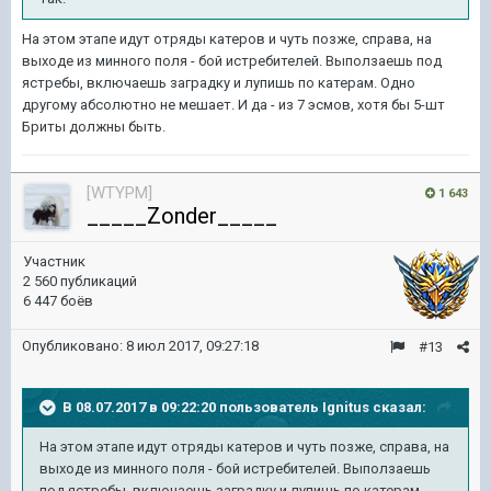
На этом этапе идут отряды катеров и чуть позже, справа, на
выходе из минного поля - бой истребителей. Выползаешь под
ястребы, включаешь заградку и лупишь по катерам. Одно
другому абсолютно не мешает. И да - из 7 эсмов, хотя бы 5-шт
Бриты должны быть.
[WTYPM]
1 643
_____Zonder_____
Участник
2 560 публикаций
6 447 боёв
Опубликовано:
8 июл 2017, 09:27:18
#13
В 08.07.2017 в 09:22:20 пользователь
Ignitus
сказал:
На этом этапе идут отряды катеров и чуть позже, справа, на
выходе из минного поля - бой истребителей. Выползаешь
под ястребы, включаешь заградку и лупишь по катерам.