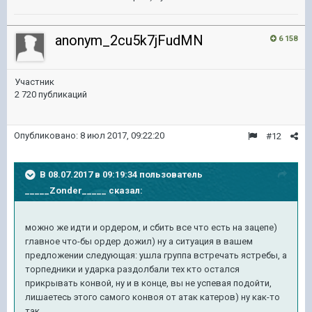
anonym_2cu5k7jFudMN
6 158
Участник
2 720 публикаций
Опубликовано:
8 июл 2017, 09:22:20
#12
В 08.07.2017 в 09:19:34 пользователь
_____Zonder_____
сказал:
можно же идти и ордером, и сбить все что есть на зацепе)
главное что-бы ордер дожил) ну а ситуация в вашем
предложении следующая: ушла группа встречать ястребы, а
торпедники и ударка раздолбали тех кто остался
прикрывать конвой, ну и в конце, вы не успевая подойти,
лишаетесь этого самого конвоя от атак катеров) ну как-то
так.