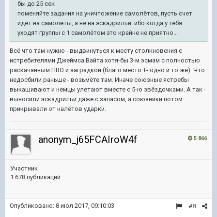
бы до 25 сек
поменяйте задания на уничтожение самолётов, пусть счет
идет на самолёты, а не на эскадрильи. ибо когда у тебя
уходят группы с 1 самолётом это крайне не приятно...
Всё что там нужно - выдвинуться к месту столкновения с
истребителями Джеймса Вайта хотя-бы 3-м эсмам с полностью
раскачанным ПВО и заградкой (благо место +- одно и то же). Что
недосбили раньше - возьмёте там. Иначе союзные ястребы
выкашивают и немцы улетают вместе с 5-ю звёздочками. А так -
выносили эскадрильи даже с запасом, а союзники потом
прикрывали от налётов ударки.
anonym_j65FCAIroW4f
5 866
Участник
1 678 публикаций
Опубликовано:
8 июл 2017, 09:10:03
#8