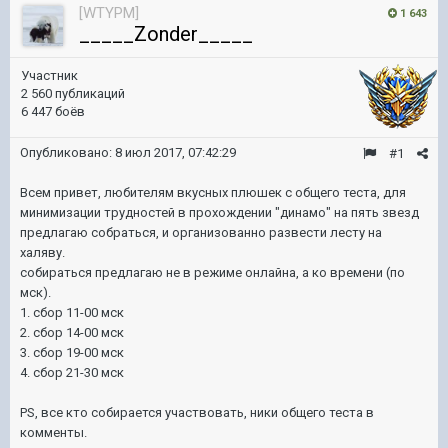
[WTYPM]
1 643
_____Zonder_____
Участник
2 560 публикаций
6 447 боёв
Опубликовано:
8 июл 2017, 07:42:29
#1
Всем привет, любителям вкусных плюшек с общего теста, для
минимизации трудностей в прохождении "динамо" на пять звезд
предлагаю собраться, и организованно развести лесту на
халяву.
собираться предлагаю не в режиме онлайна, а ко времени (по
мск).
1. сбор 11-00 мск
2. сбор 14-00 мск
3. сбор 19-00 мск
4. сбор 21-30 мск
PS, все кто собирается участвовать, ники общего теста в
комменты.