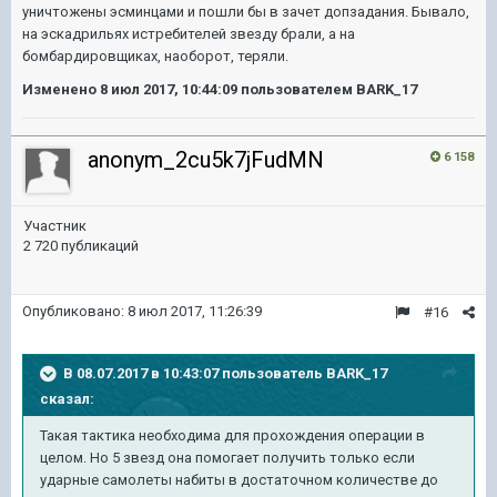
уничтожены эсминцами и пошли бы в зачет допзадания. Бывало,
на эскадрильях истребителей звезду брали, а на
бомбардировщиках, наоборот, теряли.
Изменено
8 июл 2017, 10:44:09
пользователем BARK_17
anonym_2cu5k7jFudMN
6 158
Участник
2 720 публикаций
Опубликовано:
8 июл 2017, 11:26:39
#16
В 08.07.2017 в 10:43:07 пользователь
BARK_17
сказал:
Такая тактика необходима для прохождения операции в
целом. Но 5 звезд она помогает получить только если
ударные самолеты набиты в достаточном количестве до