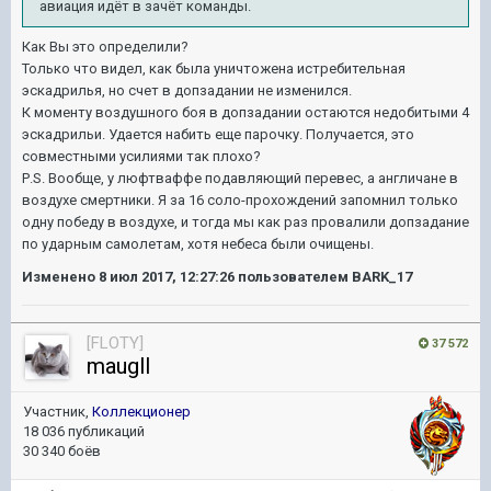
авиация идёт в зачёт команды.
Как Вы это определили?
Только что видел, как была уничтожена истребительная
эскадрилья, но счет в допзадании не изменился.
К моменту воздушного боя в допзадании остаются недобитыми 4
эскадрильи. Удается набить еще парочку. Получается, это
совместными усилиями так плохо?
P
.
S
. Вообще, у люфтваффе подавляющий перевес, а англичане в
воздухе смертники. Я за 16 соло-прохождений запомнил только
одну победу в воздухе, и тогда мы как раз провалили допзадание
по ударным самолетам, хотя небеса были очищены.
Изменено
8 июл 2017, 12:27:26
пользователем BARK_17
[FLOTY]
37 572
maugll
Участник,
Коллекционер
18 036 публикаций
30 340 боёв