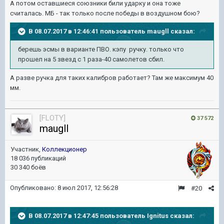
А потом оставшиеся союзники били ударку и она тоже
считалась. МБ - так только после победы в воздушном бою?
В 08.07.2017 в 12:46:41 пользователь
maugll
сказал:
берешь эсмы в варианте ПВО. кэпу ручку. только что
прошел на 5 звезд с 1 раза-40 самолетов сбил.
А разве ручка для таких калибров работает? Там же максимум 40
мм.
[FLOTY]
37 572
maugll
Участник,
Коллекционер
18 036 публикаций
30 340 боёв
Опубликовано:
8 июл 2017, 12:56:28
#20
В 08.07.2017 в 12:47:45 пользователь
Ignitus
сказал: