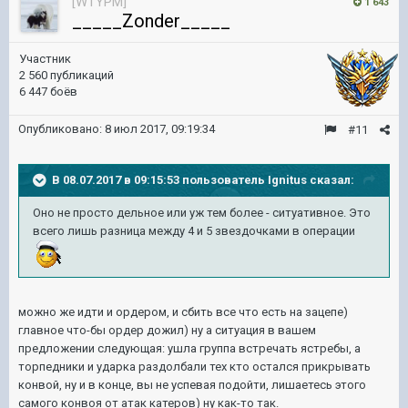
[WTYPM]
1 643
_____Zonder_____
Участник
2 560 публикаций
6 447 боёв
Опубликовано:
8 июл 2017, 09:19:34
#11
В 08.07.2017 в 09:15:53 пользователь
Ignitus
сказал:
Оно не просто дельное или уж тем более - ситуативное. Это
всего лишь разница между 4 и 5 звездочками в операции
можно же идти и ордером, и сбить все что есть на зацепе)
главное что-бы ордер дожил) ну а ситуация в вашем
предложении следующая: ушла группа встречать ястребы, а
торпедники и ударка раздолбали тех кто остался прикрывать
конвой, ну и в конце, вы не успевая подойти, лишаетесь этого
самого конвоя от атак катеров) ну как-то так.