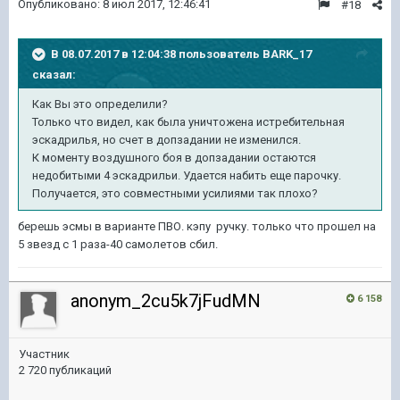
Опубликовано:
8 июл 2017, 12:46:41
#18
В 08.07.2017 в 12:04:38 пользователь
BARK_17
сказал:
Как Вы это определили?
Только что видел, как была уничтожена истребительная
эскадрилья, но счет в допзадании не изменился.
К моменту воздушного боя в допзадании остаются
недобитыми 4 эскадрильи. Удается набить еще парочку.
Получается, это совместными усилиями так плохо?
берешь эсмы в варианте ПВО. кэпу ручку. только что прошел на
5 звезд с 1 раза-40 самолетов сбил.
anonym_2cu5k7jFudMN
6 158
Участник
2 720 публикаций