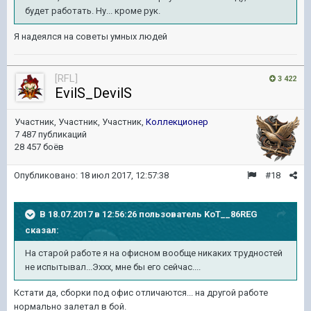
будет работать. Ну... кроме рук.
Я надеялся на советы умных людей
[RFL]
3 422
EvilS_DevilS
Участник, Участник, Участник,
Коллекционер
7 487 публикаций
28 457 боёв
Опубликовано:
18 июл 2017, 12:57:38
#18
В 18.07.2017 в 12:56:26 пользователь
KoT__86REG
сказал:
На старой работе я на офисном вообще никаких трудностей
не испытывал...Эххх, мне бы его сейчас....
Кстати да, сборки под офис отличаются... на другой работе
нормально залетал в бой.