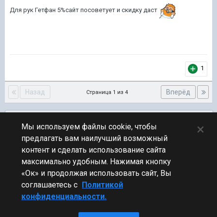
Для рук Гетфан 5%сайт посоветует и скидку даст
1
Назад
Вперёд
Страница 1 из 4
Подписчики
0
×
Мы используем файлы cookie, чтобы
предлагать вам наилучший возможный
ПЕРЕЙТИ К СПИСКУ ТЕМ
контент и сделать использование сайта
Обсуждение Мира Кораблей
максимально удобным. Нажимая кнопку
«Ок» и продолжая использовать сайт, Вы
соглашаетесь с
Политикой
конфиденциальности.
Стиль