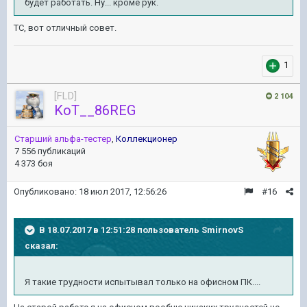
будет работать. Ну... кроме рук.
ТС, вот отличный совет.
1
[FLD]
2 104
KoT__86REG
Старший альфа-тестер
,
Коллекционер
7 556 публикаций
4 373 боя
Опубликовано:
18 июл 2017, 12:56:26
#16
В 18.07.2017 в 12:51:28 пользователь
SmirnovS
сказал:
Я такие трудности испытывал только на офисном ПК....