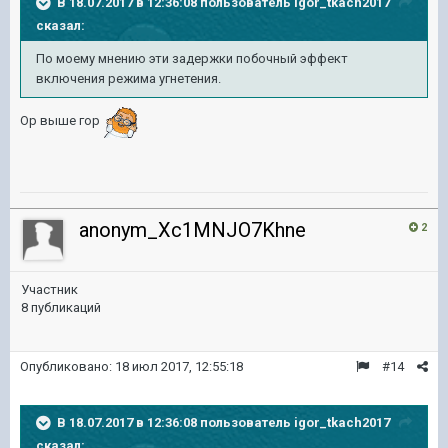
В 18.07.2017 в 12:36:08 пользователь
igor_tkach2017
сказал:
По моему мнению эти задержки побочный эффект
включения режима угнетения.
Ор выше гор
anonym_Xc1MNJO7Khne
2
Участник
8 публикаций
Опубликовано:
18 июл 2017, 12:55:18
#14
В 18.07.2017 в 12:36:08 пользователь
igor_tkach2017
сказал: