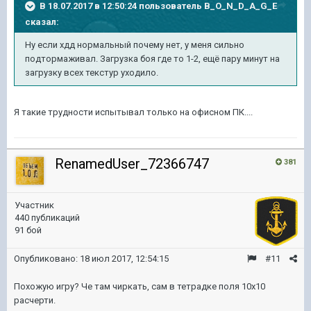
В 18.07.2017 в 12:50:24 пользователь
B_O_N_D_A_G_E
сказал:
Ну если хдд нормальный почему нет, у меня сильно
подтормаживал. Загрузка боя где то 1-2, ещё пару минут на
загрузку всех текстур уходило.
Я такие трудности испытывал только на офисном ПК....
RenamedUser_72366747
381
Участник
440 публикаций
91 бой
Опубликовано:
18 июл 2017, 12:54:15
#11
Похожую игру? Че там чиркать, сам в тетрадке поля 10х10
расчерти.