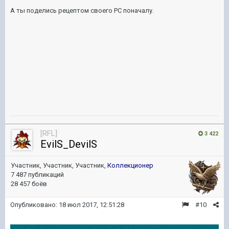
А ты поделись рецептом своего PС поначалу.
[RFL]
3 422
EvilS_DevilS
Участник, Участник, Участник,
Коллекционер
7 487 публикаций
28 457 боёв
Опубликовано:
18 июл 2017, 12:51:28
#10