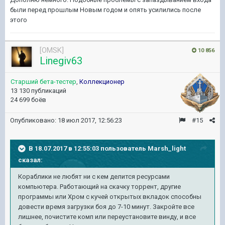
были перед прошлым Новым годом и опять усилились после
этого
[OMSK]
10 856
Linegiv63
Старший бета-тестер
,
Коллекционер
13 130 публикаций
24 699 боёв
Опубликовано:
18 июл 2017, 12:56:23
#15
В 18.07.2017 в 12:55:03 пользователь
Marsh_light
сказал:
Кораблики не любят ни с кем делится ресурсами
компьютера. Работающий на скачку торрент, другие
программы или Хром с кучей открытых вкладок способны
довести время загрузки боя до 7-10 минут. Закройте все
лишнее, почистите комп или переустановите винду, и все