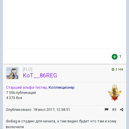
1
[FLD]
2 104
KoT__86REG
Старший альфа-тестер
,
Коллекционер
7 556 публикаций
4 373 боя
Опубликовано:
18 июл 2017, 12:38:51
#3
dxdiag в студию для начала, а там видно будет что там и кому
включили