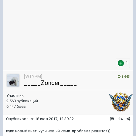
1
[WTYPM]
1 643
_____Zonder_____
Участник
2 560 публикаций
6 447 боёв
Опубликовано:
18 июл 2017, 12:39:32
#4
купи новый инет. купи новый комп. проблема решится))