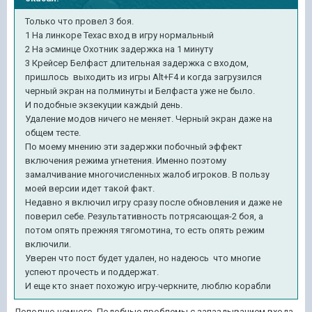
Только что провел 3 боя.
1 На линкоре Техас вход в игру нормальный
2 На эсминце Охотник задержка на 1 минуту
3 Крейсер Белфаст длительная задержка с входом,
пришлось выходить из игры Alt+F4 и когда загрузился
черный экран на полминуты и Белфаста уже не было.
И подобные экзекуции каждый день.
Удаление модов ничего не меняет. Черный экран даже на
общем тесте.
По моему мнению эти задержки побочный эффект
включения режима угнетения. Именно поэтому
замалчивание многочисленных жалоб игроков. В пользу
моей версии идет такой факт.
Недавно я включил игру сразу после обновления и даже не
поверил себе. Результативность потрясающая-2 боя, а
потом опять прежняя тягомотина, то есть опять режим
включили.
Уверен что пост будет удален, но надеюсь что многие
успеют прочесть и поддержат.
И еще кто знает похожую игру-черкните, люблю корабли
Дополню немного. Подобные проблемы с запаздыванием входа