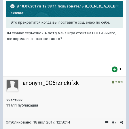
В 18.07.2017 в 12:38:11 пользователь
B_O_N_D_A_G_E
сказал:
Это прекратится когда вы поставите ссд, знаю по себе.
Вы сейчас серьезно? А вот у меня игра стоит на HDD и ничего,
все нормально... как же так то?
1
anonym_0C6rznckifxk
2 809
Участник
11 611 публикация
Опубликовано:
18 июл 2017, 12:50:14
#7