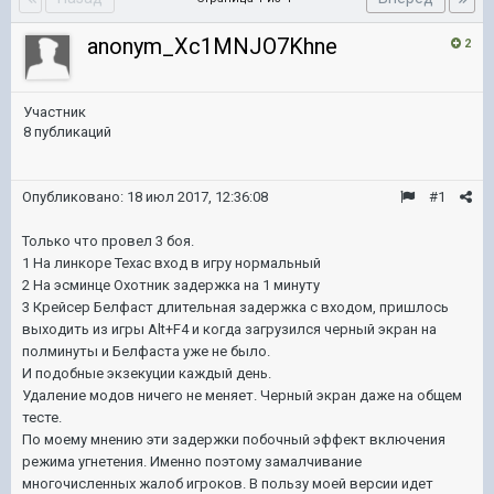
anonym_Xc1MNJO7Khne
2
Участник
8 публикаций
Опубликовано:
18 июл 2017, 12:36:08
#1
Только что провел 3 боя.
1 На линкоре Техас вход в игру нормальный
2 На эсминце Охотник задержка на 1 минуту
3 Крейсер Белфаст длительная задержка с входом, пришлось
выходить из игры Alt+F4 и когда загрузился черный экран на
полминуты и Белфаста уже не было.
И подобные экзекуции каждый день.
Удаление модов ничего не меняет. Черный экран даже на общем
тесте.
По моему мнению эти задержки побочный эффект включения
режима угнетения. Именно поэтому замалчивание
многочисленных жалоб игроков. В пользу моей версии идет