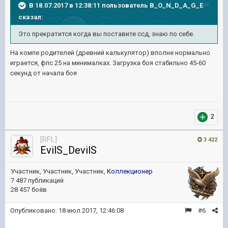
В 18.07.2017 в 12:38:11 пользователь
B_O_N_D_A_G_E
сказал:
Это прекратится когда вы поставите ссд, знаю по себе.
На компе родителей (древний калькулятор) вполне нормально
играется, фпс 25 на минималках. Загрузка боя стабильно 45-60
секунд от начала боя
2
[RFL]
3 422
EvilS_DevilS
Участник, Участник, Участник,
Коллекционер
7 487 публикаций
28 457 боёв
Опубликовано:
18 июл 2017, 12:46:08
#6