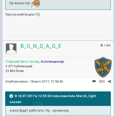
Ор выше гор
Тирольский йодль?)))
B_O_N_D_A_G_E
1 655
Старший бета-тестер
,
Коллекционер
3 477 публикаций
23 865 боёв
Опубликовано:
18 июл 2017, 12:58:46
#20
В 18.07.2017 в 12:55:03 пользователь
Marsh_light
сказал:
и все будет работать. Ну... кроме рук.