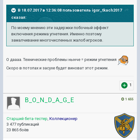
В 18.07.2017 в 12:36:08 пользователь
igor_tkach2017
сказал:
По моему мнению эти задержки побочный эффект
включения режима угнетения. Именно поэтому
замалчивание многочисленных жалоб игроков.
О даааа. Технические проблемы нынче = режим угнетения
Скоро в потопах и засухе будет виноват этот режим.
1
B_O_N_D_A_G_E
1 655
Старший бета-тестер
,
Коллекционер
3 477 публикаций
23 865 боёв