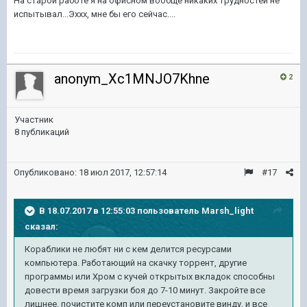
На старой работе я на офисном вообще никаких трудностей не
испытывал...Эххх, мне бы его сейчас....
anonym_Xc1MNJO7Khne
2
Участник
8 публикаций
Опубликовано:
18 июл 2017, 12:57:14
#17
В 18.07.2017 в 12:55:03 пользователь
Marsh_light
сказал:
Кораблики не любят ни с кем делится ресурсами
компьютера. Работающий на скачку торрент, другие
программы или Хром с кучей открытых вкладок способны
довести время загрузки боя до 7-10 минут. Закройте все
лишнее, почистите комп или переустановите винду, и все