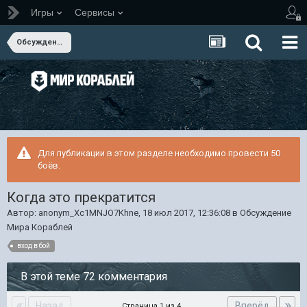
Игры
Сервисы
Обсуждение Мира Кораблей
Для публикации в этом разделе необходимо провести 50
боёв.
Когда это прекратится
Автор:
anonym_Xc1MNJO7Khne
,
18 июл 2017, 12:36:08
в
Обсуждение
Мира Кораблей
вход в бой
В этой теме 72 комментария
Назад
Вперёд
Страница 1 из 4