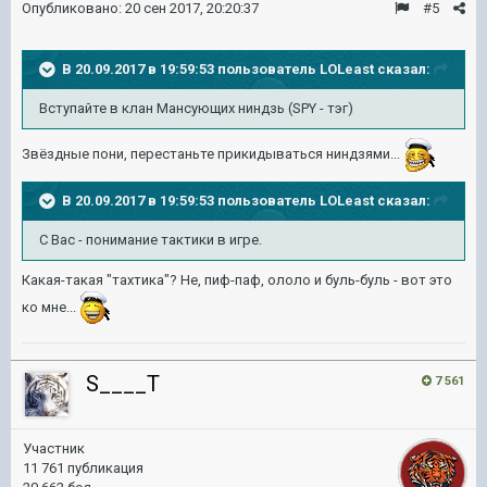
Опубликовано:
20 сен 2017, 20:20:37
#5
В 20.09.2017 в 19:59:53 пользователь
LOLeast
сказал:
Вступайте в клан Мансующих ниндзь (SPY - тэг)
Звёздные пони, перестаньте прикидываться ниндзями...
В 20.09.2017 в 19:59:53 пользователь
LOLeast
сказал:
С Вас - понимание тактики в игре.
Какая-такая "тахтика"? Не, пиф-паф, ололо и буль-буль - вот это
ко мне...
S____T
7 561
Участник
11 761 публикация