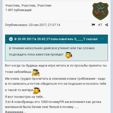
Участник, Участник, Участник
1 497 публикаций
Опубликовано:
20 сен 2017, 21:37:14
#7
В 20.09.2017 в 20:42:27 пользователь
S____T
сказал:
в течении нескольких дней все утихнет или так сложно
подождать пока ажиотаж пройдет
Вот когда ты будешь еще в игре читать в лс просьбы принять-ты
тоже забомбишь
Им очень трудно прочитать в описании клана требования - надо
в лс написать,а потом обидеться что не подошел и послать тебя
к такой то матери
Я вот посмотрю на тебя...
З.Ы А новобранцы это 1000 почему!!!Я аж вспомнил как дочка
маленькой была:Зачем снег белый и почему ......
Аааааааааа....