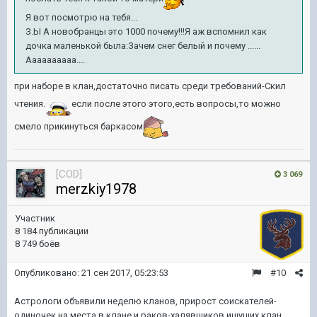
Я вот посмотрю на тебя...
З.Ы А новобранцы это 1000 почему!!!Я аж вспомнил как
дочка маленькой была:Зачем снег белый и почему ......
Аааааааааа....
при наборе в клан,достаточно писать среди требований-Скил
чтения.
если после этого этого,есть вопросы,то можно
смело прикинуться баркасом
[COD]
3 069
merzkiy1978
Участник
8 184 публикации
8 749 боёв
Опубликовано:
21 сен 2017, 05:23:53
#10
Астрологи объявили неделю кланов, прирост соискателей-
одиночек на места в клане и раков-халявщиков ищущих клан