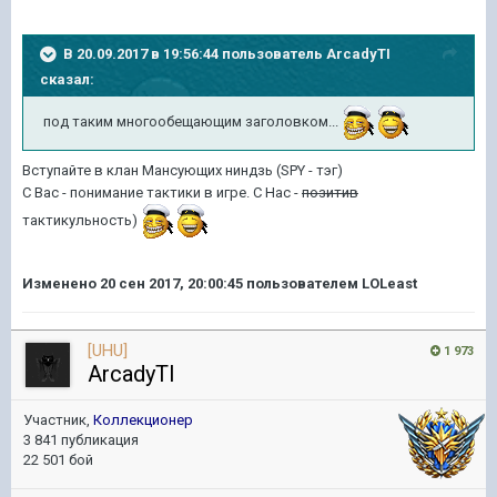
В 20.09.2017 в 19:56:44 пользователь
ArcadyTI
сказал:
под таким многообещающим заголовком...
Вступайте в клан Мансующих ниндзь (SPY - тэг)
С Вас - понимание тактики в игре. С Нас -
позитив
тактикульность)
Изменено
20 сен 2017, 20:00:45
пользователем LOLeast
[UHU]
1 973
ArcadyTI
Участник,
Коллекционер
3 841 публикация
22 501 бой