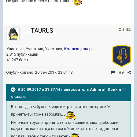
Не фсё жи вас веселить постоянно
__TAURUS_
3 152
Участник, Участник, Участник,
Коллекционер
2 815 публикаций
41 267 боёв
Опубликовано:
20 сен 2017, 23:04:43
#9
В 20.09.2017 в 21:37:14 пользователь
Admiral_Denkin
сказал:
Вот когда ты будешь еще в игре читать в лс просьбы
принять-ты тоже забомбишь
Им очень трудно прочитать в описании клана требования-
надо в лс написать,а потом обидеться что не подошел и
послать тебя к такой то матери