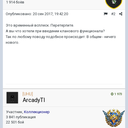
1 914 боёв
Опубликовано:
20 сен 2017, 19:42:20
#2
Это временный всплеск. Перетерпите.
А вы что хотели при введении кланового функционала?
Так по любому поводу подобное происходит. В общем - ничего
нового.
[UHU]
1 973
ArcadyTI
Участник,
Коллекционер
3 841 публикация
22 501 бой