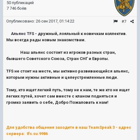
50 публикаций
7 746 боёв
Опубликовано:
26 сен 2017, 01:14:22
#7
Альянс TFS - д
ружный, лояльный к новичкам коллектив.
Мы всегда рады новым знакомствам.
Наш альянс состоит из игроков разных стран,
бывшего Советского Союза, Стран СНГ и Европы.
TFS не стоит на месте, мы активно развивающийся альянс,
которым нужны активные и целеустремленные люди.
Тому, кто ищет легкий путь, тому не к нам, те же кто не ищет
легких путей, хочет сам вместе с кланом подняться и
громко заявить о себе, Добро Пожаловать к нам!
Для удобства общения заходите в наш TeamSpeak 3 - адрес
сервера: tfs.su:9986