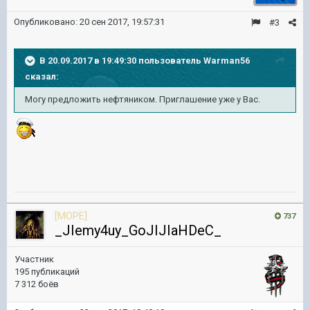
Опубликовано:
20 сен 2017, 19:57:31
#3
В 20.09.2017 в 19:49:30 пользователь
Warman56
сказал:
Могу предложить нефтяником. Приглашение уже у Вас.
[MOPE]
737
_JIemy4uy_GoJIJIaHDeC_
Участник
195 публикаций
7 312 боёв