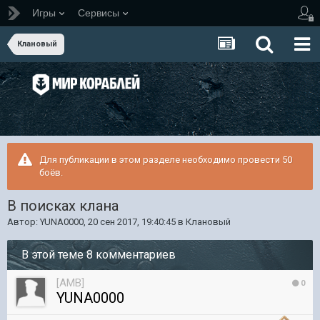
Игры
Сервисы
Клановый
Для публикации в этом разделе необходимо провести 50
боёв.
В поисках клана
Автор:
YUNA0000
,
20 сен 2017, 19:40:45
в
Клановый
В этой теме 8 комментариев
[AMB]
0
YUNA0000