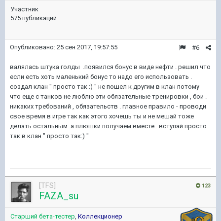
Участник
575 публикаций
Опубликовано:
25 сен 2017, 19:57:55
#6
валялась штука голды .появился бонус в виде нефти . решил что
если есть хоть маленький бонус то надо его использовать .
создал клан " просто так :) " не пошел к другим в клан потому
что еще с танков не люблю эти обязательные тренировки , бои .
никаких требований , обязательств . главное правило - проводи
свое время в игре так как этого хочешь ты и не мешай тоже
делать остальным .а плюшки получаем вместе . вступай просто
так в клан " просто так:) "
[TFS]
123
FAZA_su
Старший бета-тестер
,
Коллекционер