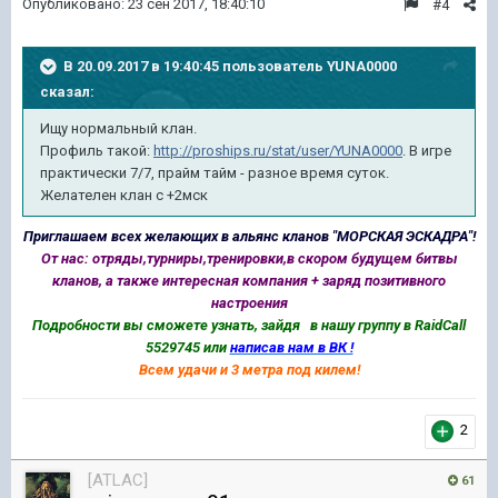
Опубликовано:
23 сен 2017, 18:40:10
#4
В 20.09.2017 в 19:40:45 пользователь
YUNA0000
сказал:
Ищу нормальный клан.
Профиль такой:
http://proships.ru/stat/user/YUNA0000
. В игре
практически 7/7, прайм тайм - разное время суток.
Желателен клан с +2мск
Приглашаем всех желающих в альянс кланов "МОРСКАЯ ЭСКАДРА"!
От нас: отряды,турниры,тренировки,в скором будущем битвы
кланов, а также интересная компания + заряд позитивного
настроения
Подробности вы сможете узнать, зайдя в нашу группу в RaidCall
5529745 или
написав нам в ВК !
Всем удачи и 3 метра под килем!
2
[ATLAC]
61