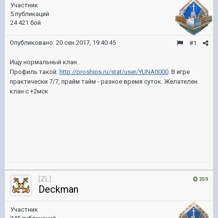
Участник
5 публикаций
24 421 бой
Опубликовано:
20 сен 2017, 19:40:45
#1
Ищу нормальный клан.
Профиль такой:
http://proships.ru/stat/user/YUNA0000
. В игре
практически 7/7, прайм тайм - разное время суток. Желателен
клан с +2мск
[ZL]
359
Deckman
Участник