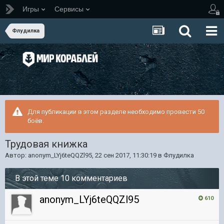
Игры
Сервисы
Флудилка
Для публикации в этом разделе необходимо провести 50
боёв.
Трудовая книжка
Автор:
anonym_LYj6teQQZl95
,
22 сен 2017, 11:30:19
в
Флудилка
В этой теме 10 комментариев
anonym_LYj6teQQZl95
610