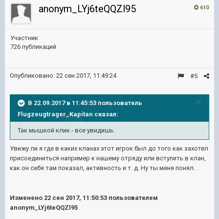
anonym_LYj6teQQZl95
610
Участник
726 публикаций
Опубликовано:
22 сен 2017, 11:49:24
#5
В 22.09.2017 в 11:45:53 пользователь
Flugzeugtrager_Kapitan
сказал:
Так мышкой клик - все увидишь.
Увижу ли я где в каких кланах этот игрок был до того как захотел
присоединиться например к нашему отряду или вступить в клан,
как он себя там показал, активность и т. д. Ну ты меня понял.
Изменено
22 сен 2017, 11:50:53
пользователем
anonym_LYj6teQQZl95