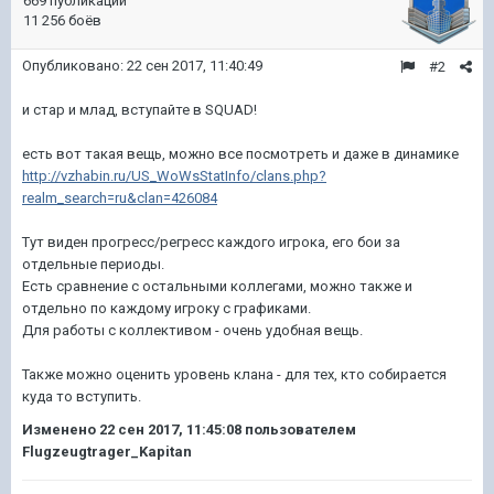
669 публикаций
11 256 боёв
Опубликовано:
22 сен 2017, 11:40:49
#2
и стар и млад, вступайте в SQUAD!
есть вот такая вещь, можно все посмотреть и даже в динамике
http://vzhabin.ru/US_WoWsStatInfo/clans.php?
realm_search=ru&clan=426084
Тут виден прогресс/регресс каждого игрока, его бои за
отдельные периоды.
Есть сравнение с остальными коллегами, можно также и
отдельно по каждому игроку с графиками.
Для работы с коллективом - очень удобная вещь.
Также можно оценить уровень клана - для тех, кто собирается
куда то вступить.
Изменено
22 сен 2017, 11:45:08
пользователем
Flugzeugtrager_Kapitan