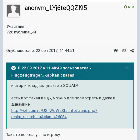
anonym_LYj6teQQZl95
610
Участник
726 публикаций
Опубликовано:
22 сен 2017, 11:44:51
#3
В 22.09.2017 в 11:40:49 пользователь
Flugzeugtrager_Kapitan
сказал:
и стар и млад, вступайте в SQUAD!
есть вот такая вещь, можно все посмотреть и даже в
динамике
http://vzhabin.ru/US_WoWsStatInfo/clans.php?
realm_search=ru&clan=426084
Так это по клану а по игроку.