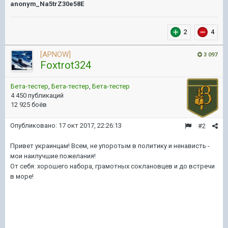
anonym_Na5trZ30e58E
2
4
[APNOW]
3 097
Foxtrot324
Бета-тестер
,
Бета-тестер
,
Бета-тестер
4 450 публикаций
12 925 боёв
Опубликовано:
17 окт 2017, 22:26:13
#2
Привет украинцам! Всем, не упоротым в политику и ненависть -
мои наилучшие пожелания!
От себя: хорошего набора, грамотных соклановцев и до встречи
в море!