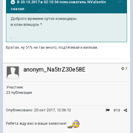
В 20.10.2017 в 02:10:34 пользователь
NValentin
сказал:
Доброго времени суток командиры .
в клан впишусь ?
Братан, ну 51% не так много, подтягивай и велкам..
anonym_Na5trZ30e58E
7
Участник
23 публикации
Опубликовано:
20 окт 2017, 12:06:12
#19
Ребята жду вас и ваши заявочки!