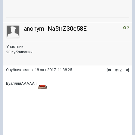
anonym_Na5trZ30e58E
7
Участник
23 публикации
Опубликовано:
18 окт 2017, 11:38:25
#12
ВуаляяяАААААП