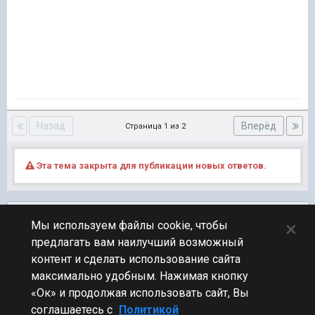
Назад
Вперёд
Страница 1 из 2
Эта тема закрыта для публикации новых ответов.
Подписчики
0
×
Мы используем файлы cookie, чтобы
предлагать вам наилучший возможный
ПЕРЕЙТИ К СПИСКУ ТЕМ
контент и сделать использование сайта
Клановый
максимально удобным. Нажимая кнопку
«Ок» и продолжая использовать сайт, Вы
соглашаетесь с
Политикой