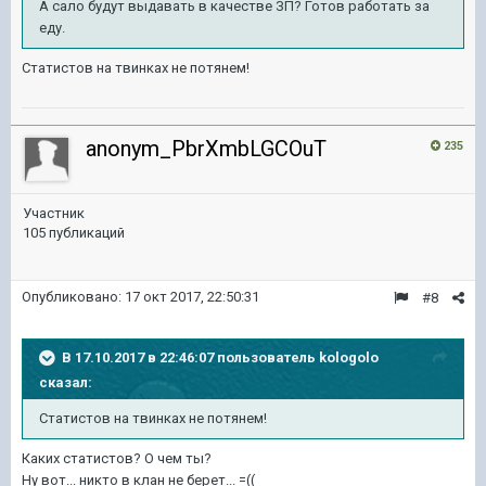
А сало будут выдавать в качестве ЗП? Готов работать за
еду.
Статистов на твинках не потянем!
anonym_PbrXmbLGCOuT
235
Участник
105 публикаций
Опубликовано:
17 окт 2017, 22:50:31
#8
В 17.10.2017 в 22:46:07 пользователь
kologolo
сказал:
Статистов на твинках не потянем!
Каких статистов? О чем ты?
Ну вот... никто в клан не берет... =((