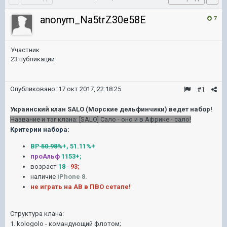
anonym_Na5trZ30e58E
7
Участник
23 публикации
Опубликовано:
17 окт 2017, 22:18:25
#1
Украинский клан SALO (Морские дельфинчики) ведет набор!
Название и тэг клана: [SALO] Сало - оно и в Африке - cало!
Критерии набора:
ВР
50.98%
+, 51.11%+
проАльф
1153+;
возраст
18
-
93;
наличие
iPhone 8.
не играть на АВ в ПВО сетапе!
Структура клана:
1. kologolo - командующий флотом;