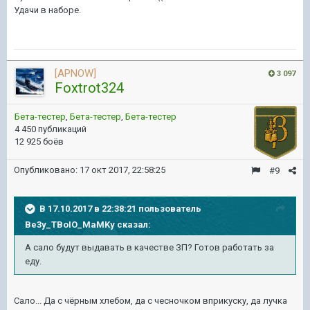
Удачи в наборе.
[APNOW]
3 097
Foxtrot324
Бета-тестер
,
Бета-тестер
,
Бета-тестер
4 450 публикаций
12 925 боёв
Опубликовано:
17 окт 2017, 22:58:25
#9
В 17.10.2017 в 22:38:21 пользователь
Be3y_TBoIO_MaMKy
сказал:
А сало будут выдавать в качестве ЗП? Готов работать за
еду.
Сало... Да с чёрным хлебом, да с чесночком вприкуску, да лучка