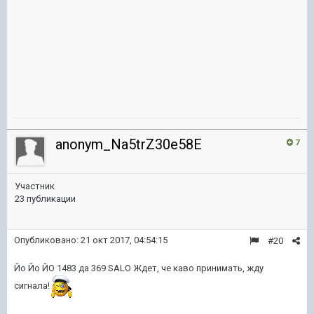
anonym_Na5trZ30e58E
7
Участник
23 публикации
Опубликовано:
21 окт 2017, 04:54:15
#20
Йо Йо ЙО 1483 да 369 SALO Ждет, че каво принимать, жду
сигнала!