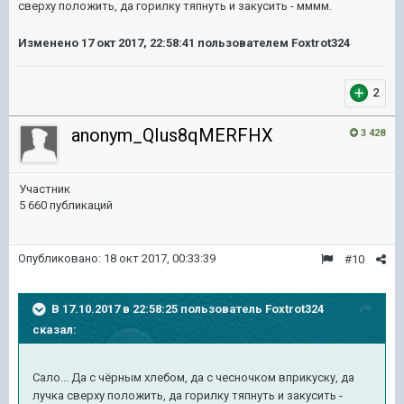
сверху положить, да горилку тяпнуть и закусить - мммм.
Изменено
17 окт 2017, 22:58:41
пользователем Foxtrot324
2
anonym_QIus8qMERFHX
3 428
Участник
5 660 публикаций
Опубликовано:
18 окт 2017, 00:33:39
#10
В 17.10.2017 в 22:58:25 пользователь
Foxtrot324
сказал:
Сало... Да с чёрным хлебом, да с чесночком вприкуску, да
лучка сверху положить, да горилку тяпнуть и закусить -