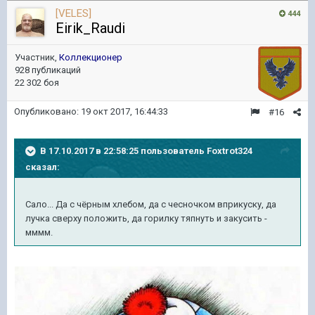
[VELES]
444
Eirik_Raudi
Участник,
Коллекционер
928 публикаций
22 302 боя
Опубликовано:
19 окт 2017, 16:44:33
#16
В 17.10.2017 в 22:58:25 пользователь
Foxtrot324
сказал:
Сало... Да с чёрным хлебом, да с чесночком вприкуску, да
лучка сверху положить, да горилку тяпнуть и закусить -
мммм.