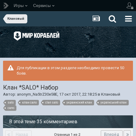
Игры
Сервисы
Клановый
Для публикации в этом разделе необходимо провести 50
боёв.
Клан *SALO* Набор
Автор:
anonym_Na5trZ30e58E
,
17 окт 2017, 22:18:25
в
Клановый
salo
клан сало
clan salo
украинский клан
український клан
сало
В этой теме 35 комментариев
Назад
Вперёд
Страница 1 из 2