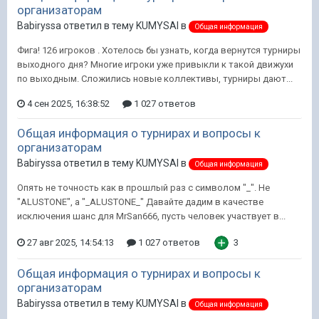
организаторам
Babiryssa ответил в тему KUMYSAI в
Общая информация
Фига! 126 игроков . Хотелось бы узнать, когда вернутся турниры
выходного дня? Многие игроки уже привыкли к такой движухи
по выходным. Сложились новые коллективы, турниры дают...
4 сен 2025, 16:38:52
1 027 ответов
Общая информация о турнирах и вопросы к
организаторам
Babiryssa ответил в тему KUMYSAI в
Общая информация
Опять не точность как в прошлый раз с символом "_". Не
"ALUSTONE", а "_ALUSTONE_" Давайте дадим в качестве
исключения шанс для MrSan666, пусть человек участвует в...
27 авг 2025, 14:54:13
1 027 ответов
3
Общая информация о турнирах и вопросы к
организаторам
Babiryssa ответил в тему KUMYSAI в
Общая информация