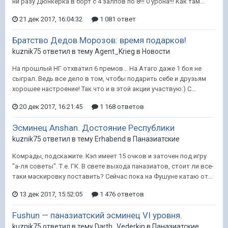
ни разу Дюнкерка в борт с 4 залпов по 8!!! 0 урона!!! Как там...
21 дек 2017, 16:04:32
1 081 ответ
Братство Дедов Морозов: время подарков!
kuznik75 ответил в тему Agent_Krieg в
Новости
На прошлый НГ отхватил 6 премов... На Атаго даже 1 боя не
сыграл. Ведь все дело в том, чтобы подарить себе и друзьям
хорошее настроение! Так что и в этой акции участвую:) С...
20 дек 2017, 16:21:45
1 168 ответов
Эсминец Anshan. Достояние Республики
kuznik75 ответил в тему Erhabend в
Паназиатские
Комрады, подскажите. Кэп имеет 15 очков и заточен под игру
"а-ля советы". Т.е. ГК. В свете выхода паназиатов, стоит ли все-
таки маскировку поставить? Сейчас пока на Фушуне катаю от...
13 дек 2017, 15:52:05
1 476 ответов
Fushun — паназиатский эсминец VI уровня.
kuznik75 ответил в тему Darth_Vederkin в
Паназиатские