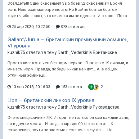
Обалдеть!!! Одни сквозные!! За 5 боев 52 сквозняка!!! Броня
есть. Неплохая маневренность. Но Все! не боятся бортом
ходить, ибо знают, что ничего я им не сделаю.. И сгорю... Пока...
25 апр 2020, 10:22:50
378 ответов
Gallant/Jurua — британский премиумный эсминец
VI уровня
kuznik75 ответил в тему Darth_Vederkin в
Британские
Просто писал это чел без норм перков.. Я катаю с 19 очками, и
мне эсм норм. Правда, победы никак не идут... А, в общем,
отличный эсминец!!!
13 янв 2018, 20:16:33
153 ответа
2
Lion — британский линкор IX уровня.
kuznik75 ответил в тему Darth_Vederkin в
Руководства
Очень специфичный ЛК. И горит не только он сам каждый залп,
но и другие места... И когда снаряды бб хз как летят... К
сожалению, почти полностью перешел на фугасы... Но...