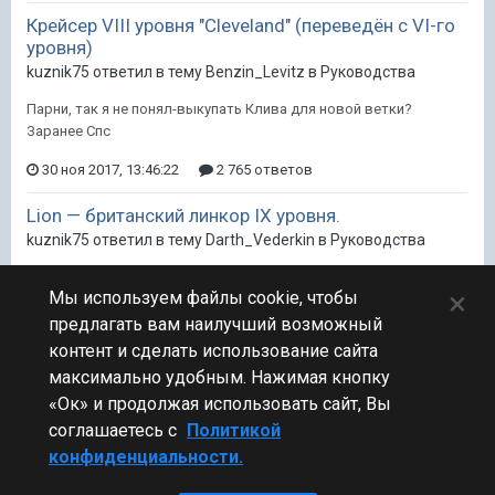
Крейсер VIII уровня "Cleveland" (переведён с VI-го
уровня)
kuznik75 ответил в тему Benzin_Levitz в
Руководства
Парни, так я не понял-выкупать Клива для новой ветки?
Заранее Спс
30 ноя 2017, 13:46:22
2 765 ответов
Lion — британский линкор IX уровня.
kuznik75 ответил в тему Darth_Vederkin в
Руководства
Даже с противопожаркой горит адски!!! По 3 пожара каждую
×
Мы используем файлы cookie, чтобы
минуту вешается!!! Как итог, ничего не успеваю сделать в бою.
Конечно, попробую сменить тактику игры на нем, но.... Боюсь...
предлагать вам наилучший возможный
контент и сделать использование сайта
14 ноя 2017, 13:01:51
433 ответа
1
максимально удобным. Нажимая кнопку
«Ок» и продолжая использовать сайт, Вы
соглашаетесь с
Политикой
конфиденциальности.
Стиль