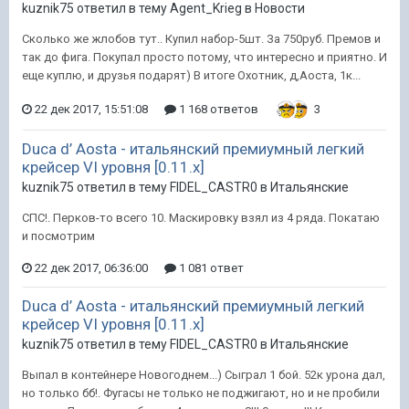
kuznik75 ответил в тему Agent_Krieg в
Новости
Сколько же жлобов тут.. Купил набор-5шт. За 750руб. Премов и
так до фига. Покупал просто потому, что интересно и приятно. И
еще куплю, и друзья подарят) В итоге Охотник, д,Аоста, 1к...
22 дек 2017, 15:51:08
1 168 ответов
3
Duca d’ Aosta - итальянский премиумный легкий
крейсер VI уровня [0.11.x]
kuznik75 ответил в тему FIDEL_CASTR0 в
Итальянские
СПС!. Перков-то всего 10. Маскировку взял из 4 ряда. Покатаю
и посмотрим
22 дек 2017, 06:36:00
1 081 ответ
Duca d’ Aosta - итальянский премиумный легкий
крейсер VI уровня [0.11.x]
kuznik75 ответил в тему FIDEL_CASTR0 в
Итальянские
Выпал в контейнере Новогоднем...) Сыграл 1 бой. 52к урона дал,
но только бб!. Фугасы не только не поджигают, но и не пробили