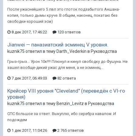
После ужаснейшего 5 лвл это глоток подзабытого Аншана-
копия, только дымы круче. В общем, наконец, покатаю без
свободки-хороший эсм)
8 дек 2017, 17:46:22
120 ответов
Jianwei — паназиатский эсминец V уровня.
kuznik75 ответил в тему Darth_Vederkin в
Руководства
Грыз-грыз... Урон 10к!!!! Плюнул и кинул свободку до Фушуна. Не
зашел вообще-дикий ужас для меня, а не эсминец...
7 дек 2017, 06:49:03
82 ответа
Крейсер VIII уровня "Cleveland" (переведён с VI-го
уровня)
kuznik75 ответил в тему Benzin_Levitz в
Руководства
СПС большое за ответ. Выкуплю, ибо серебра навалом. И
подождем
1 дек 2017, 11:04:26
2 765 ответов