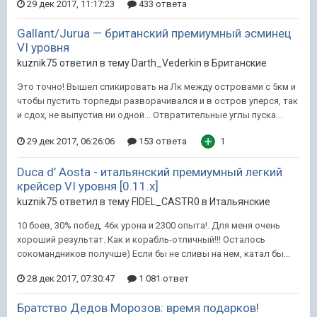
29 дек 2017, 11:17:23
433 ответа
Gallant/Jurua — британский премиумный эсминец
VI уровня
kuznik75 ответил в тему Darth_Vederkin в
Британские
Это точно! Вышел спикировать на Лк между островами с 5км и
чтобы пустить торпеды разворачивался и в остров уперся, так
и сдох, не выпустив ни одной... Отвратительные углы пуска...
29 дек 2017, 06:26:06
153 ответа
1
Duca d’ Aosta - итальянский премиумный легкий
крейсер VI уровня [0.11.x]
kuznik75 ответил в тему FIDEL_CASTR0 в
Итальянские
10 боев, 30% побед, 46к урона и 2300 опыта!. Для меня очень
хороший результат. Как и корабль-отличный!!! Осталось
сокомандников получше) Если бы не сливы на нем, катал бы...
28 дек 2017, 07:30:47
1 081 ответ
Братство Дедов Морозов: время подарков!