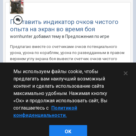
Поставить индикатор очков чистого
опыта на экран во время боя
wornhunter добавил тему в
Предложения по игре
Предлагаю вместе со счетчиками очков потенциального
урона, урона по кораблям, урона по разведданным в правом
верхнем углу экрана боя вывести счетчик очков чистого
опыта. Это необходимо для контроля их количества при
×
выполнении личных испытаний, а также клановых задач в
Мы используем файлы cookie, чтобы
Морском сражении. Хотел...
предлагать вам наилучший возможный
контент и сделать использование сайта
10 окт 2022, 21:30:43
35 ответов
6
максимально удобным. Нажимая кнопку
«Ок» и продолжая использовать сайт, Вы
соглашаетесь с
Политикой
конфиденциальности.
Стиль
OK
Powered by Invision Community