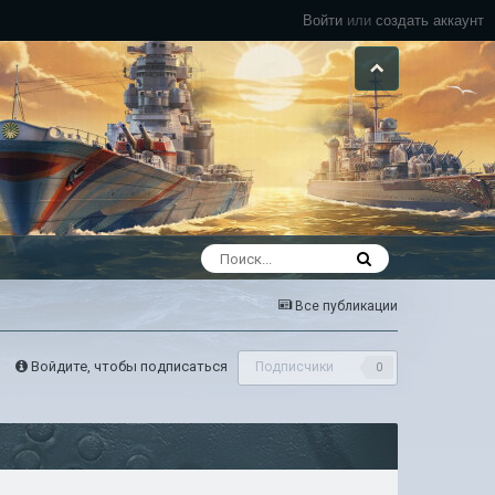
Войти
или
создать аккаунт
Все публикации
Войдите, чтобы подписаться
Подписчики
0