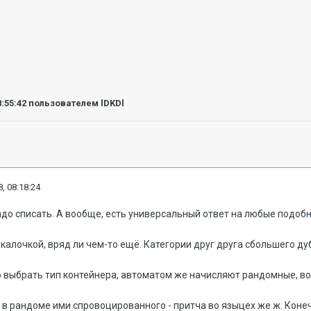
8:55:42
пользователем lDKDl
, 08:18:24
адо списать. А вообще, есть универсальный ответ на любые подобны
калочкой, вряд ли чем-то ещё. Категории друг друга сбольшего ду
 выбрать тип контейнера, автоматом же начисляют рандомные, вот
 в рандоме ими спровоцированного - притча во языцех же ж. Конеч