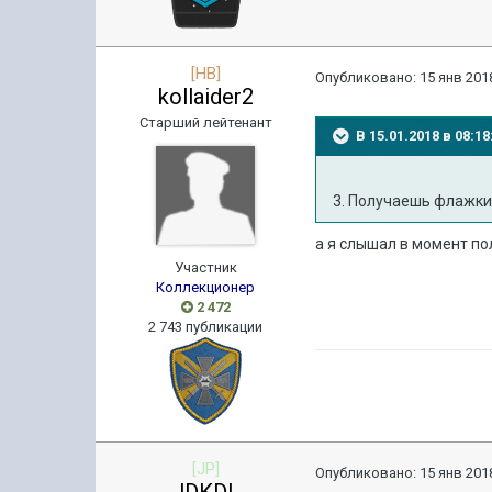
[HB]
Опубликовано:
15 янв 2018
kollaider2
Старший лейтенант
В 15.01.2018 в 08:
3. Получаешь флажки 
а я слышал в момент по
Участник
Коллекционер
2 472
2 743 публикации
[JP]
Опубликовано:
15 янв 2018