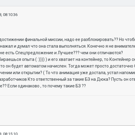
, 08:10:36
 достижении финальной миссии, надо ее разблокировать?? Но чтоб
з нажал и думал что она стала выполняться. Конечно я не внимател
ине есть Спецпредложение и Лучшее??? чем они отличаются?
ираешься опыта ( :)))) ) и его хватает на контейнер, то Контейнер
 то он будет автоматом начислен. Тогда может просто достаточно
ении или открытии? ( То что анимация уже достала, устал напоми
азработчиков Кто ответственный за такие БЗ на Дюка? Пусть он от
е?? Если одинаково , то почему такие БЗ ??
, 08:15:10