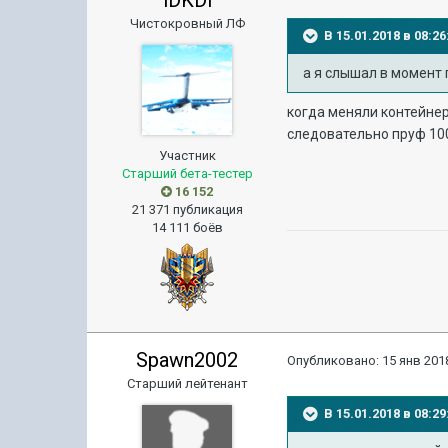
lDKDl
Чистокровный ЛФ
В 15.01.2018 в 08:
а я слышал в момент 
когда меняли контейнер
следовательно пруф 10
Участник
Старший бета-тестер
16 152
21 371 публикация
14 111 боёв
Spawn2002
Опубликовано:
15 янв 2018
Старший лейтенант
В 15.01.2018 в 08: