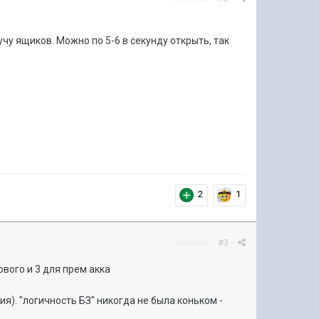
учу ящиков. Можно по 5-6 в секунду открыть, так
2
1
Жалоба
#3
ового и 3 для прем акка
ия). "логичность БЗ" никогда не была коньком -