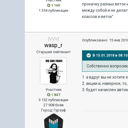
Участник
прокачку разных веток 
1 160
между собой и не делат
1 354 публикации
классов и веток".
[VVV]
Опубликовано:
15 янв 2018
wasp_r
Старший лейтенант
В 15.01.2018 в 08:
Собственно вопросик
1. а вдруг вы не хотите
2. акции и, наверное, то
Участник
3. будет начислен авто
1 847
3 132 публикации
27 908 боёв
Город
:
Гурзуф