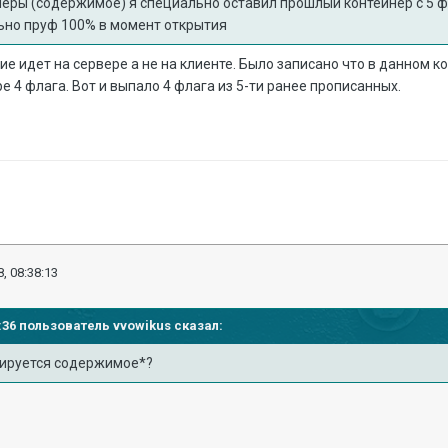
еры (содержимое) я специально оставил прошлый контейнер с 5 фл
ьно пруф 100% в момент открытия
ие идет на сервере а не на клиенте. Было записано что в данном к
е 4 флага. Вот и выпало 4 флага из 5-ти ранее прописанных.
, 08:38:13
10:36 пользователь
vvowikus
сказал:
рируется содержимое*?