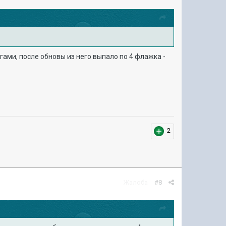
ами, после обновы из него выпало по 4 флажка -
2
Жалоба
#8