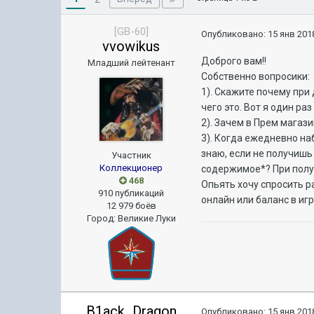
[GB-60]
Опубликовано:
15 янв 2018
vvowikus
Доброго вам!!
Младший лейтенант
Собственно вопросики:
1). Скажите почему при
чего это. Вот я один ра
2). Зачем в Прем магаз
3). Когда ежедневно наб
знаю, если не получишь
Участник
Коллекционер
содержимое*? При получ
468
Опьять хочу спросить р
910 публикаций
онлайн или баланс в игр
12 979 боёв
Город
:
Великие Луки
B1ack_Dragon
Опубликовано:
15 янв 2018