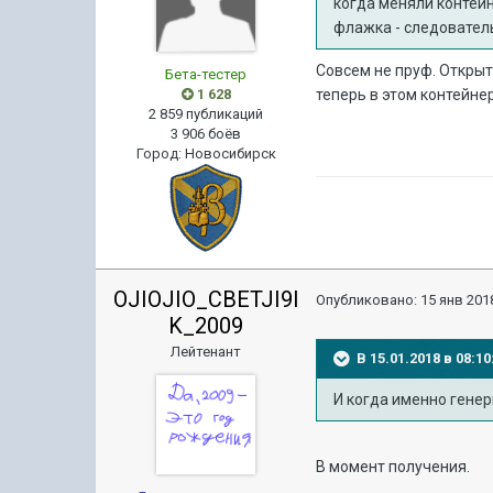
когда меняли контейн
флажка - следовател
Совсем не пруф. Открыт
Бета-тестер
1 628
теперь в этом контейнер
2 859 публикаций
3 906 боёв
Город
:
Новосибирск
OJIOJIO_CBETJI9I
Опубликовано:
15 янв 2018
K_2009
Лейтенант
В 15.01.2018 в 08:
И когда именно гене
В момент получения.