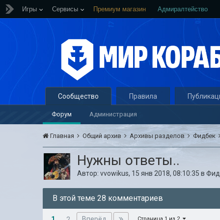
Игры
Сервисы
Премиум магазин
Адмиралтейство
Сообщество
Правила
Публикац
Форум
Администрация
Главная
Общий архив
Архивы разделов
Фидбек
Нужны ответы..
Автор:
vvowikus
,
15 янв 2018, 08:10:35
в
Фид
В этой теме 28 комментариев
1
Вперёд
2
Страница 1 из 2