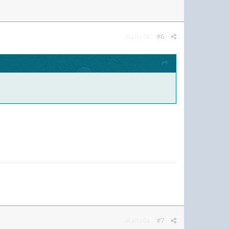
Жалоба
#6
Жалоба
#7