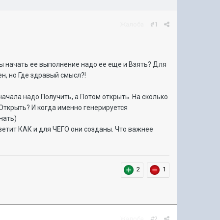
Жалоба
#1
ы начать ее выполнение надо ее еще и Взять? Для
ен, но Где здравый смысл?!
 сначала надо Получить, а Потом открыть. На сколько
 Открыть? И когда именно генерируется
нать)
ветит КАК и для ЧЕГО они созданы. Что важнее
2
1
Жалоба
#2