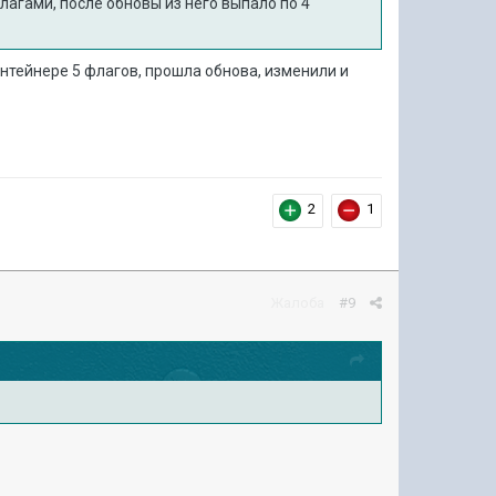
агами, после обновы из него выпало по 4
онтейнере 5 флагов, прошла обнова, изменили и
2
1
Жалоба
#9