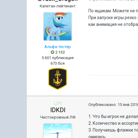
Капитан-лейтенант
По ящикам. Можете не п
При запуске игры резко 
как анимация не отобр
Альфа-тестер
2 152
5 601 публикация
673 боя
[JP]
Опубликовано:
15 янв 2018
lDKDl
1. Что бы игрок не дел
Чистокровный ЛФ
2. Количество и ассорт
3. Получаешь флажки то
смирись