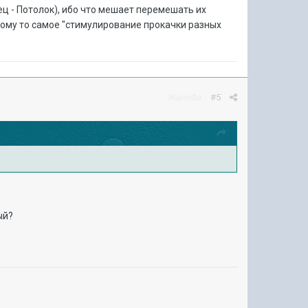
ец - Потолок), ибо что мешает перемешать их
 тому то самое "стимулирование прокачки разных
Жалоба
#5
ый?