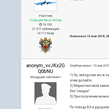
Участник
Старший бета-тестер
16 152
21 371 публикация
14 111 боёв
Изменено
15 янв 2018, 0
anonym_vvJKx2G
Опубликовано:
15 янв 2018
Q0bNU
1) Ну, звёздочки же ж н
Младший лейтенант
этим делайте.
2) Маркетинговой завле
без "скидки".
3) При получении можно
По поводу БЗ и дурдома