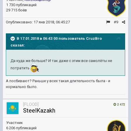
1 730 публикаций
29 715 боёв
Опубликовано:
17 янв 2018, 06:45:27
#9
В 17.01.2018 в 06:43:00 пользователь
CruzBro
сказал:
Да куда же больше? И так даже с этим все самолёты не
потратить
А посбивают? Раньше у всех такая длительность была - и
нормально было.
[FLOOD]
2 472
SteelKazakh
Участник
6 206 публикаций