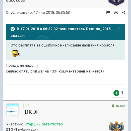
6 300 боёв
Опубликовано:
17 янв 2018, 06:35:53
#6
В 17.01.2018 в 06:32:32 пользователь
Demion_2015
сказал:
Это расплата за ошибочное написание названия корабля
Прошу, не надо...)
сейчас опять civil war на 100+ комментариев начнётся)
1
[JP]
16 152
lDKDl
Участник,
Старший бета-тестер
21 371 публикация