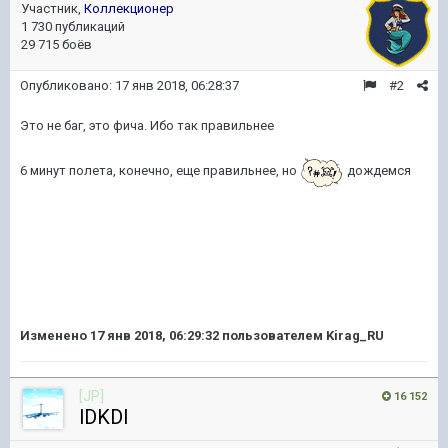
Участник,
Коллекционер
1 730 публикаций
29 715 боёв
Опубликовано:
17 янв 2018, 06:28:37
#2
Это не баг, это фича. Ибо так правильнее
6 минут полета, конечно, еще правильнее, но
дождемся
Изменено
17 янв 2018, 06:29:32
пользователем Kirag_RU
[JP]
16 152
lDKDl