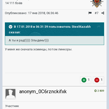
14 111 боёв
Опубликовано:
17 янв 2018, 06:36:46
#7
В 17.01.2018 в 06:31:39 пользователь
SteelKazakh
сказал:
А ты и рад!)))) Злыдень!)))
У меня же сначала эсминцы, потом линкоры.
1
1
anonym_0C6rznckifxk
2 809
Участник