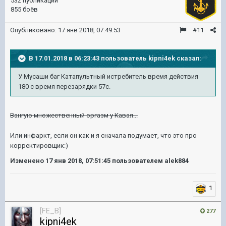
532 публикации
855 боёв
Опубликовано:
17 янв 2018, 07:49:53
#11
В 17.01.2018 в 06:23:43 пользователь
kipni4ek
сказал:
У Мусаши баг Катапультный истребитель время действия
180 с время перезарядки 57с.
Вангую множественный oргазм у Кавая...
Или инфаркт, если он как и я сначала подумает, что это про
корректировщик:)
Изменено
17 янв 2018, 07:51:45
пользователем alek884
1
[FE_B]
277
kipni4ek