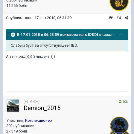
6 206 публикаций
11 266 боёв
Опубликовано:
17 янв 2018, 06:31:39
#4
В 17.01.2018 в 06:28:59 пользователь
lDKDl
сказал:
Слабый буст за отсутствующее ПВО.
А ты и рад!)))) Злыдень!)))
[FLASH]
703
Demion_2015
Участник,
Коллекционер
292 публикации
27 349 боёв