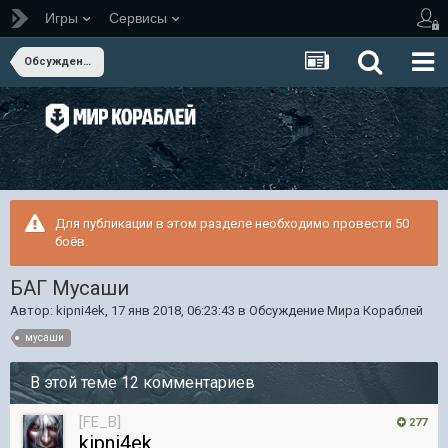
Игры
Сервисы
Обсуждение Мира Кораблей
Для публикации в этом разделе необходимо провести 50
боёв.
БАГ Мусаши
Автор:
kipni4ek
,
17 янв 2018, 06:23:43
в
Обсуждение Мира Кораблей
мусаши
В этой теме 12 комментариев
[FE_B]
277
kipni4ek