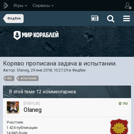
Игры
Сервисы
Фидбек
Коряво прописана задача в испытании.
Автор:
Olaneg
,
29 янв 2018, 10:27:29
в
Фидбек
баг
испытание
В этой теме 12 комментариев
[PAPUA]
763
Olaneg
Участник
1 424 публикации
14 845 боёв