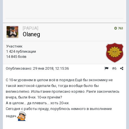
[PAPUA]
763
Olaneg
Участник
1 424 публикации
14 845 боёв
Опубликовано:
29 янв 2018, 12:15:36
#6
С 10-м уровнем в целом всё в порядке.Ещё бы экономику не
такой жестокой сделали бы, тогда вообще было бы
великолепно. Испытание прописано коряво. Ранги закончились
вчера, были 8-ки. 10-ки причём?
А в целом... да плевать... хоть 20-ки.
Сегодня с работы приду, порублюсь немного в выполнение
задач.