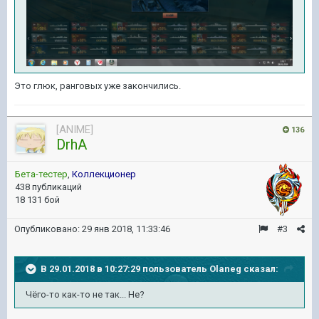
Это глюк, ранговых уже закончились.
[ANIME]
136
DrhA
Бета-тестер
,
Коллекционер
438 публикаций
18 131 бой
Опубликовано:
29 янв 2018, 11:33:46
#3
В 29.01.2018 в 10:27:29 пользователь
Olaneg
сказал:
Чёго-то как-то не так... Не?