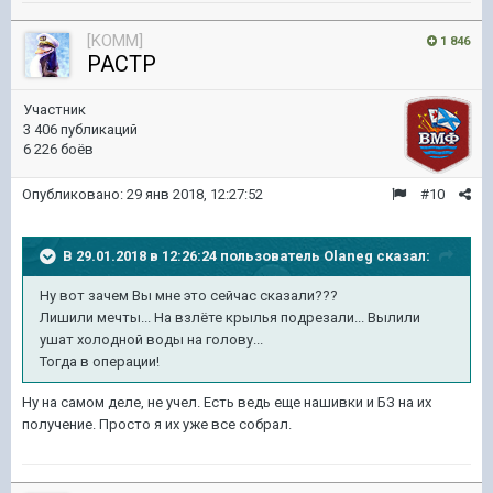
[KOMM]
1 846
PACTP
Участник
3 406 публикаций
6 226 боёв
Опубликовано:
29 янв 2018, 12:27:52
#10
В 29.01.2018 в 12:26:24 пользователь
Olaneg
сказал:
Ну вот зачем Вы мне это сейчас сказали???
Лишили мечты... На взлёте крылья подрезали... Вылили
ушат холодной воды на голову...
Тогда в операции!
Ну на самом деле, не учел. Есть ведь еще нашивки и БЗ на их
получение. Просто я их уже все собрал.