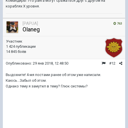
Командиры 1-го ранга могут сражаться друг с другом на
кораблях X уровня.
[PAPUA]
763
Olaneg
Участник
1 424 публикации
14 845 боёв
Опубликовано:
29 янв 2018, 12:48:50
#12
Выдохните! 4-мя постами ранее об этом уже написали.
Каюсь...Забыл об этом.
Однако тему я замутил в тему? Глюк системы?