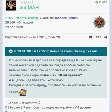
[9-MAY]
91 612
aucMAH
Старший бета-тестер
, Участник,
Коллекционер
28 069 публикаций
29 527 боёв
Опубликовано:
29 янв 2018, 12:42:28
#11
В 29.01.2018 в 12:15:36 пользователь
Olaneg
сказал:
С 10-м уровнем в целом всё в порядке.Ещё бы экономику не
такой жестокой сделали бы, тогда вообще было бы
великолепно. Испытание прописано коряво. Ранги
закончились вчера,
были 8-ки. 10-ки причём?
А в целом... да плевать... хоть 20-ки.
Сегодня с работы приду, порублюсь немного в выполнение
задач.
(...тяжело вздохнул...)
C 23-го по 2-й ранг бои проходят на кораблях VIII уровня.