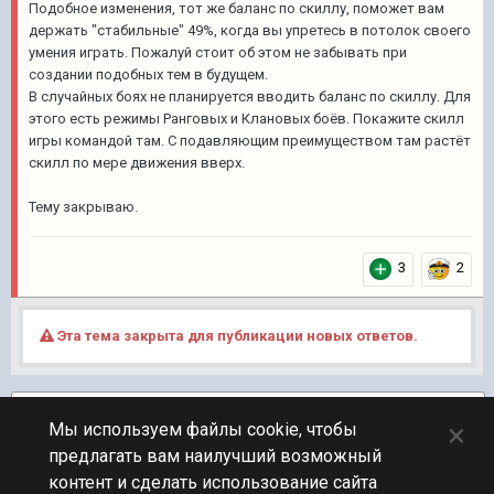
Подобное изменения, тот же баланс по скиллу, поможет вам
держать "стабильные" 49%, когда вы упретесь в потолок своего
умения играть. Пожалуй стоит об этом не забывать при
создании подобных тем в будущем.
В случайных боях не планируется вводить баланс по скиллу. Для
этого есть режимы Ранговых и Клановых боёв. Покажите скилл
игры командой там. С подавляющим преимуществом там растёт
скилл по мере движения вверх.
Тему закрываю.
3
2
Эта тема закрыта для публикации новых ответов.
Подписчики
1
×
Мы используем файлы cookie, чтобы
предлагать вам наилучший возможный
ПЕРЕЙТИ К СПИСКУ ТЕМ
контент и сделать использование сайта
Флудилка