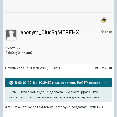
1
anonym_QIus8qMERFHX
3 428
Участник
5 660 публикаций
Опубликовано:
3 фев 2018, 19:42:05
#6
В 03.02.2018 в 19:39:59 пользователь
PACTP
сказал:
Эмм... Левая команда не сделала ни одного фрага. Что
помешало хоть какому-нибудь крейсеру шотнуть эсма?
Ага,ша!!А кто же потом темку на форуме создавать будет?))