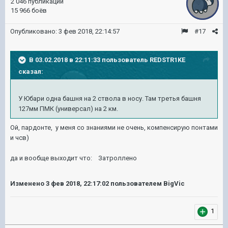
2 046 публикаций
15 966 боёв
Опубликовано:
3 фев 2018, 22:14:57
#17
В 03.02.2018 в 22:11:33 пользователь
REDSTR1KE
сказал:
У Юбари одна башня на 2 ствола в носу. Там третья башня
127мм ПМК (универсал) на 2 км.
Ой, пардонте, у меня со знаниями не очень, компенсирую понтами
и чсв)
да и вообще выходит что: Затроллено
Изменено
3 фев 2018, 22:17:02
пользователем BigVic
1