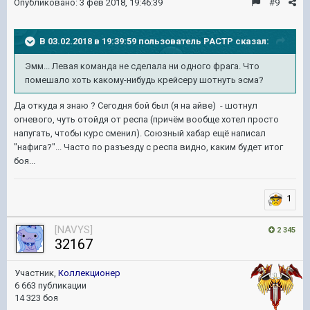
Опубликовано:
3 фев 2018, 19:46:39
#9
В 03.02.2018 в 19:39:59 пользователь
PACTP
сказал:
Эмм... Левая команда не сделала ни одного фрага. Что
помешало хоть какому-нибудь крейсеру шотнуть эсма?
Да откуда я знаю ? Сегодня бой был (я на айве) - шотнул
огневого, чуть отойдя от респа (причём вообще хотел просто
напугать, чтобы курс сменил). Союзный хабар ещё написал
"нафига?"... Часто по разъезду с респа видно, каким будет итог
боя...
1
[NAVYS]
2 345
32167
Участник,
Коллекционер
6 663 публикации
14 323 боя