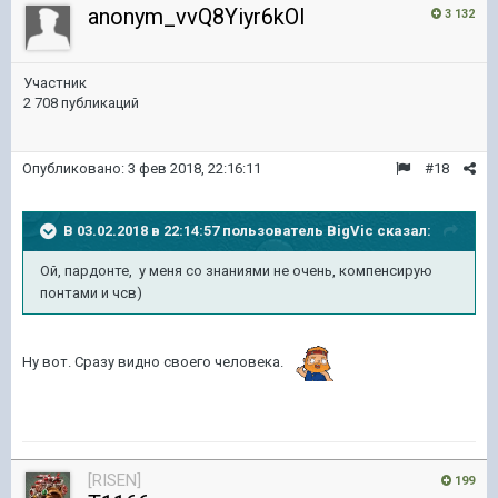
anonym_vvQ8Yiyr6kOI
3 132
Участник
2 708 публикаций
Опубликовано:
3 фев 2018, 22:16:11
#18
В 03.02.2018 в 22:14:57 пользователь
BigVic
сказал:
Ой, пардонте, у меня со знаниями не очень, компенсирую
понтами и чсв)
Ну вот. Сразу видно своего человека.
[RISEN]
199