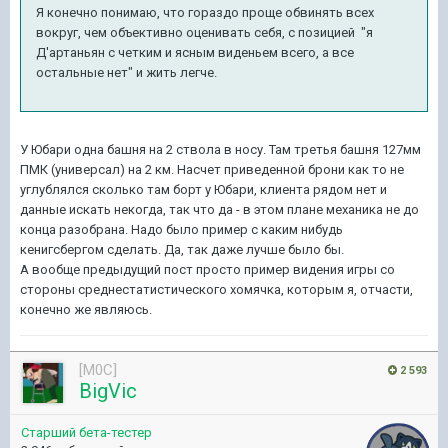
Я конечно понимаю, что гораздо проще обвинять всех
вокруг, чем объективно оценивать себя, с позицией "я
Д'артаньян с четким и ясным виденьем всего, а все
остальные нет" и жить легче.
У Юбари одна башня на 2 ствола в носу. Там третья башня 127мм
ПМК (универсал) на 2 км. Насчет приведенной брони как то не
углублялся сколько там борт у Юбари, клиента рядом нет и
данные искать некогда, так что да - в этом плане механика не до
конца разобрана. Надо было пример с каким нибудь
кенигсбергом сделать. Да, так даже лучше было бы.
А вообще предыдущий пост просто пример видения игры со
стороны среднестатистического хомячка, которым я, отчасти,
конечно же являюсь.
[M0C]
2 593
BigVic
Старший бета-тестер