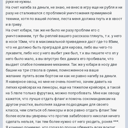
руки не нужны.
На счет нагиба за деньги, не знаю, не внес в игру еще ни рубля и ни
разу не сталкивался с проблемой уничтожения премиумной
техники, хотя по вашей логике, леста меня должна гнуть и в хвост
и в гриву.
На счет юбари, так же не было ни разу проблем его с
уничтожением, тут бы реплей вашего рассказа глянуть, т.к. у него
в носе 10мм, что в максимальной приведенке даст где-то 85мм,
что не должно быть преградой для кирова, либо вы чего-то
лукавите, либо нос у него выбит уже был, т.к вы пишете что хп у
него было мало, а вы впустую без дамага его пробивали, что
выдает слабое понимание механики. Так же у юбари в носу две
башни на три ствола в сумме, помноженное на ваше
желание пулять всем бортом ни как не равно нагибу за деньги.
Я наверное овощ, но мне не очень понятно, зачем давить на
легких крейсерах на линкоры, еще на тяжелом крейсере, а такой
на 5 лвле только фурутака, можно попробовать. Мне как овощу
кажется, что лучше отдать фланг и помочь сокомандникам на
другом участке, выполняя задачи подходящие для своего
класса, чем слиться об линкоры и все равно отдать фланг.Тем
более если вы уверены что против забаблового николая ничего
сделать нельзя, так тем более нужно от него уходить, роняя ***.
Я конечно понимаю, что гораздо проще обвинять всех вокруг,