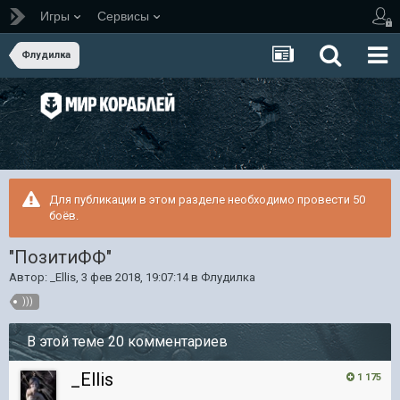
Игры
Сервисы
Флудилка
Для публикации в этом разделе необходимо провести 50
боёв.
"ПозитиФФ"
Автор:
_Ellis
,
3 фев 2018, 19:07:14
в
Флудилка
)))
В этой теме 20 комментариев
_Ellis
1 175