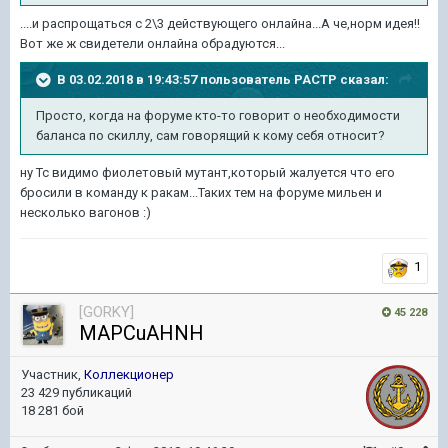
....и распрощаться с 2\3 действующего онлайна...А че,норм идея!!
Вот же ж свидетели онлайна обрадуются...
В 03.02.2018 в 19:43:57 пользователь
PACTP
сказал:
Просто, когда на форуме кто-то говорит о необходимости
баланса по скиллу, сам говорящий к кому себя относит?
ну Тс видимо фиолетовый мутант,который жалуется что его
бросили в команду к ракам...Таких тем на форуме мильен и
несколько вагонов :)
1
[GORKY]
45 228
MAPCuAHNH
Участник,
Коллекционер
23 429 публикаций
18 281 бой