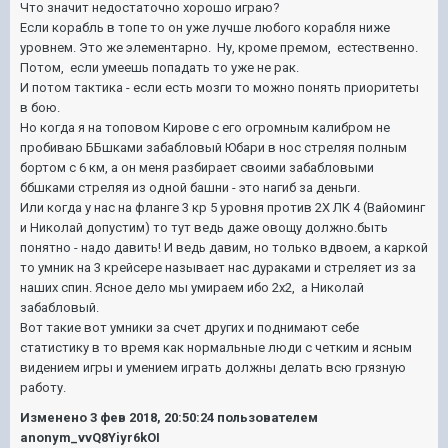
Что значит недостаточно хорошо играю?
Если корабль в топе то он уже лучше любого корабля ниже
уровнем. Это же элементарно. Ну, кроме премом, естественно.
Потом, если умеешь попадать то уже не рак.
И потом тактика - если есть мозги то можно понять приоритеты
в бою.
Но когда я на топовом Кирове с его огромным калибром не
пробиваю ББшками забабловый Юбари в нос стреляя полным
бортом с 6 км, а он меня разбирает своими забабловыми
ббшками стреляя из одной башни - это нагиб за деньги.
Или когда у нас на фланге 3 кр 5 уровня против 2Х ЛК 4 (Вайоминг
и Николай допустим) то тут ведь даже овощу должно.быть
понятно - надо давить! И ведь давим, но только вдвоем, а каркой
то умник на 3 крейсере называет нас дураками и стреляет из за
наших спин. Ясное дело мы умираем ибо 2х2, а Николай
забабловый.
Вот такие вот умники за счет других и поднимают себе
статистику в то время как нормальные люди с четким и ясным
видением игры и умением играть должны делать всю грязную
работу.
Изменено
3 фев 2018, 20:50:24
пользователем
anonym_vvQ8Yiyr6kOI