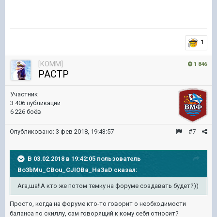
1
[KOMM]
1 846
PACTP
Участник
3 406 публикаций
6 226 боёв
Опубликовано:
3 фев 2018, 19:43:57
#7
В 03.02.2018 в 19:42:05 пользователь
Bo3bMu_CBou_CJIOBa_Ha3aD
сказал:
Ага,ша!!А кто же потом темку на форуме создавать будет?))
Просто, когда на форуме кто-то говорит о необходимости
баланса по скиллу, сам говорящий к кому себя относит?