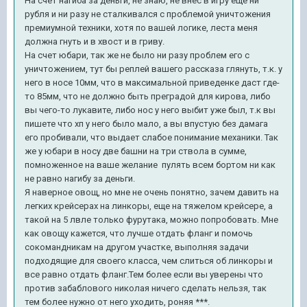
На счет нагиба за деньги, не знаю, не внес в игру еще ни
рубля и ни разу не сталкивался с проблемой уничтожения
премиумной техники, хотя по вашей логике, леста меня
должна гнуть и в хвост и в гриву.
На счет юбари, так же не было ни разу проблем его с
уничтожением, тут бы реплей вашего рассказа глянуть, т.к. у
него в носе 10мм, что в максимальной приведенке даст где-
то 85мм, что не должно быть преградой для кирова, либо
вы чего-то лукавите, либо нос у него выбит уже был, т.к вы
пишете что хп у него было мало, а вы впустую без дамага
его пробивали, что выдает слабое понимание механики. Так
же у юбари в носу две башни на три ствола в сумме,
помноженное на ваше желание пулять всем бортом ни как
не равно нагибу за деньги.
Я наверное овощ, но мне не очень понятно, зачем давить на
легких крейсерах на линкоры, еще на тяжелом крейсере, а
такой на 5 лвле только фурутака, можно попробовать. Мне
как овощу кажется, что лучше отдать фланг и помочь
сокомандникам на другом участке, выполняя задачи
подходящие для своего класса, чем слиться об линкоры и
все равно отдать фланг.Тем более если вы уверены что
против забаблового николая ничего сделать нельзя, так
тем более нужно от него уходить, роняя ***.