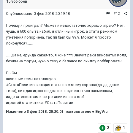
15 966 боёв
Опубликовано:
3 фев 2018, 20:19:18
#12
Почему я проиграл? Может я недостаточно хорошо играю? Нет,
чушь, я 600 опыта набил, я отличный игрок, а стата режимом
угнетения попорчена, так пп был бы 99.9. Может я просто
лохонулся?......
..... Да не, ерунда какая-то, я ж не ***! Значит раки виноваты! Коля,
бежим на форум, нужно тему о балансе по скиллу лоббировать!
ПыСы
название темы натолкнуло
#СтатаПозитив, каждая стата по своему хороша(да-да, даже
твоя), ни один игрок не должен подвергаться насмешкам,
издевательствам и сегрегации из-за своей
игровой статистики. #СтатаПозитив
Изменено
3 фев 2018, 20:20:01
пользователем BigVic
2
1