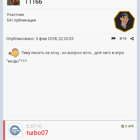
T1166
Участник
541 публикация
Опубликовано:
3 фев 2018, 22:20:35
#19
Тему писать не хочу , но вопрос есть , для чего в игре
"моды"???
[LST-V]
3 479
turbo07