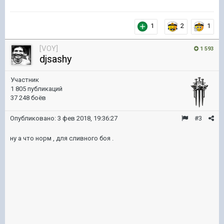
1
2
1
[VOY]
1 593
djsashy
Участник
1 805 публикаций
37 248 боёв
Опубликовано:
3 фев 2018, 19:36:27
#3
ну а что норм , для сливного боя .