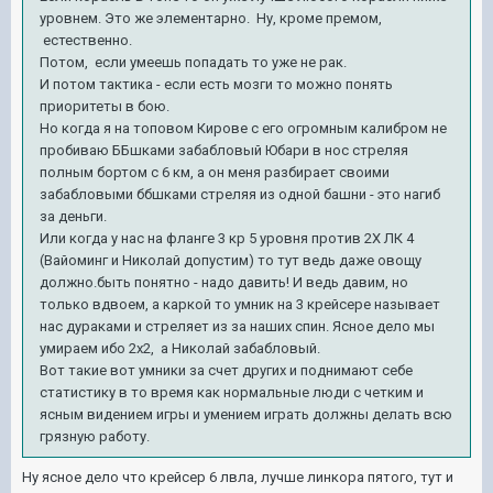
уровнем. Это же элементарно. Ну, кроме премом,
естественно.
Потом, если умеешь попадать то уже не рак.
И потом тактика - если есть мозги то можно понять
приоритеты в бою.
Но когда я на топовом Кирове с его огромным калибром не
пробиваю ББшками забабловый Юбари в нос стреляя
полным бортом с 6 км, а он меня разбирает своими
забабловыми ббшками стреляя из одной башни - это нагиб
за деньги.
Или когда у нас на фланге 3 кр 5 уровня против 2Х ЛК 4
(Вайоминг и Николай допустим) то тут ведь даже овощу
должно.быть понятно - надо давить! И ведь давим, но
только вдвоем, а каркой то умник на 3 крейсере называет
нас дураками и стреляет из за наших спин. Ясное дело мы
умираем ибо 2х2, а Николай забабловый.
Вот такие вот умники за счет других и поднимают себе
статистику в то время как нормальные люди с четким и
ясным видением игры и умением играть должны делать всю
грязную работу.
Ну ясное дело что крейсер 6 лвла, лучше линкора пятого, тут и