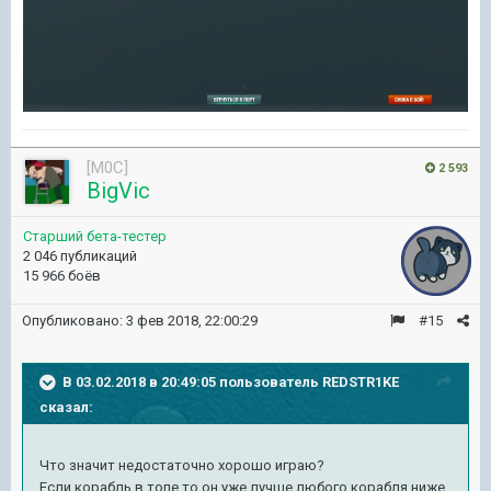
[M0C]
2 593
BigVic
Старший бета-тестер
2 046 публикаций
15 966 боёв
Опубликовано:
3 фев 2018, 22:00:29
#15
В 03.02.2018 в 20:49:05 пользователь
REDSTR1KE
сказал:
Что значит недостаточно хорошо играю?
Если корабль в топе то он уже лучше любого корабля ниже