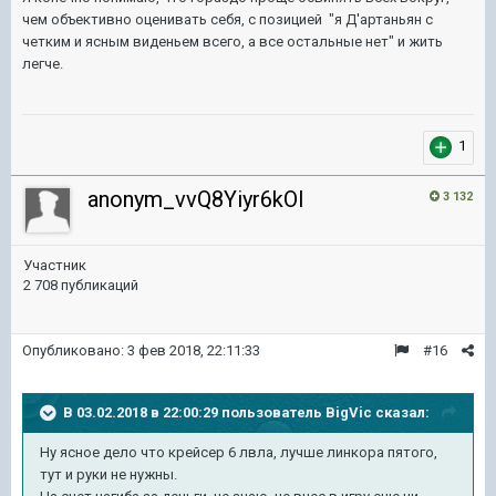
чем объективно оценивать себя, с позицией "я Д'артаньян с
четким и ясным виденьем всего, а все остальные нет" и жить
легче.
1
anonym_vvQ8Yiyr6kOI
3 132
Участник
2 708 публикаций
Опубликовано:
3 фев 2018, 22:11:33
#16
В 03.02.2018 в 22:00:29 пользователь
BigVic
сказал:
Ну ясное дело что крейсер 6 лвла, лучше линкора пятого,
тут и руки не нужны.