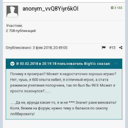
anonym_vvQ8Yiyr6kOI
3 132
Участник
2 708 публикаций
Опубликовано:
3 фев 2018, 20:49:05
#13
В 03.02.2018 в 20:19:18 пользователь
BigVic
сказал:
Почему я проиграл? Может я недостаточно хорошо играю?
Нет, чушь, я 600 опыта набил, я отличный игрок, а стата
режимом угнетения попорчена, так пп был бы 99.9. Может я
просто лохонулся?......
..... Да не, ерунда какая-то, я ж не ***! Значит раки виноваты!
Коля, бежим на форум, нужно тему о балансе по скиллу
лоббировать!