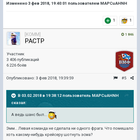
Изменено
3 фев 2018, 19:40:01
пользователем MAPCuAHNH
1
1
[KOMM]
1 846
PACTP
Участник
3 406 публикаций
6 226 боёв
Опубликовано:
3 фев 2018, 19:39:59
#5
В 03.02.2018 в 19:38:12 пользователь
MAPCuAHNH
сказал:
А ведь шанс был...
Эмм... Левая команда не сделала ни одного фрага. Что помешало
хоть какому-нибудь крейсеру шотнуть эсма?