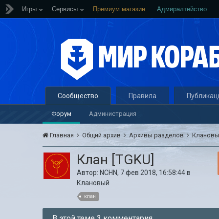
Игры
Сервисы
Премиум магазин
Адмиралтейство
Сообщество
Правила
Публикац
Форум
Администрация
Главная
Общий архив
Архивы разделов
Кланов
Клан [TGKU]
Автор:
NCHN
,
7 фев 2018, 16:58:44
в
Клановый
клан
В этой теме 3 комментария