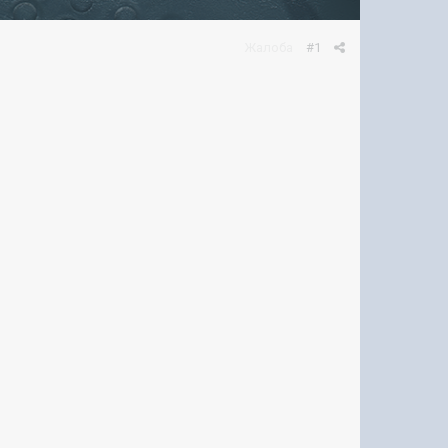
Жалоба
#1