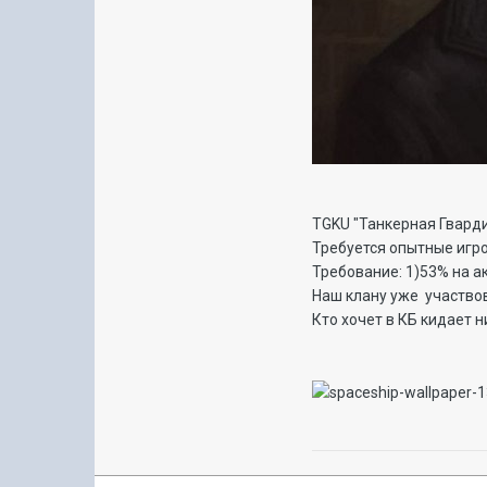
TGKU "Танкерная Гварди
Требуется опытные игро
Требование: 1)53% на ак
Наш клану уже участвова
Кто хочет в КБ кидает н