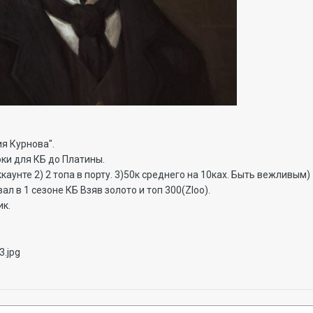
я Курнова".
ки для КБ до Платины.
каунте 2) 2 топа в порту. 3)50к среднего на 10ках. Быть вежливым)
л в 1 сезоне КБ Взяв золото и топ 300(Zloo).
ик.