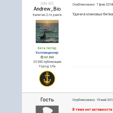
[UN-SE]
Опубликовано:
7 фев 2018
Andrew_Bio
Удачи в клановых битвах
Капитан 2-го ранга
Бета-тестер
Коллекционер
63 260
25 092 публикации
Город
:
Ufa
Гость
Опубликовано:
19 май 2018
В теме нет активности