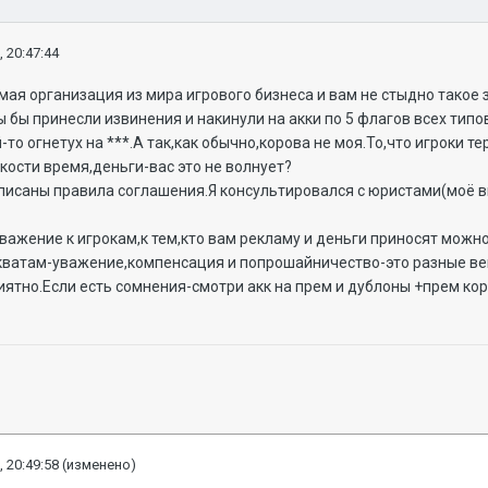
, 20:47:44
ая организация из мира игрового бизнеса и вам не стыдно такое
ы бы принесли извинения и накинули на акки по 5 флагов всех тип
то огнетух на ***.А так,как обычно,корова не моя.То,что игроки т
ости время,деньги-вас это не волнует?
описаны правила соглашения.Я консультировался с юристами(моё 
важение к игрокам,к тем,кто вам рекламу и деньги приносят можн
ватам-уважение,компенсация и попрошайничество-это разные вещи
ятно.Если есть сомнения-смотри акк на прем и дублоны +прем кор
, 20:49:58
(изменено)