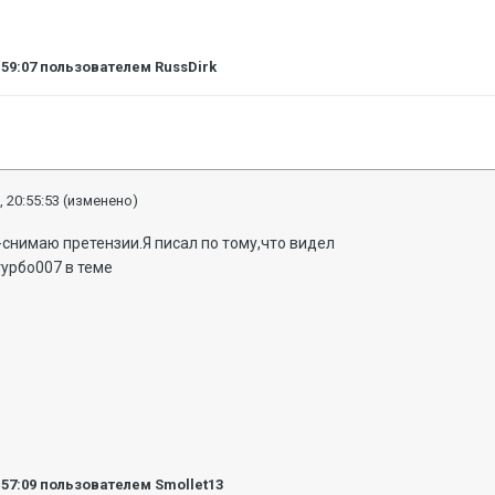
:59:07
пользователем RussDirk
, 20:55:53
(изменено)
л-снимаю претензии.Я писал по тому,что видел
турбо007 в теме
:57:09
пользователем Smollet13