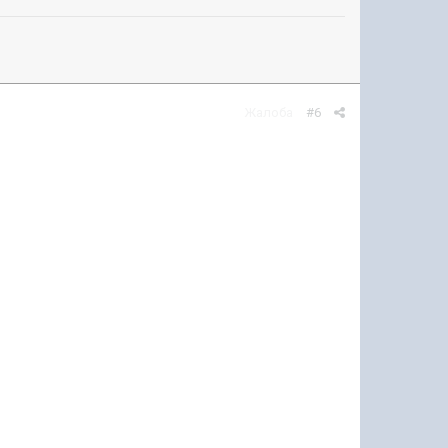
Жалоба
#6