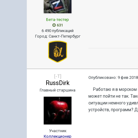
Бета-тестер
631
6 490 публикаций
Город
:
Санкт-Петербург
[-T]
Опубликовано:
9 фев 2018
RussDirk
Работаю я в морском по
Главный старшина
может пойти не так. Та
ситуации немного удивл
устройств, программ? Д
Участник
Коллекционер