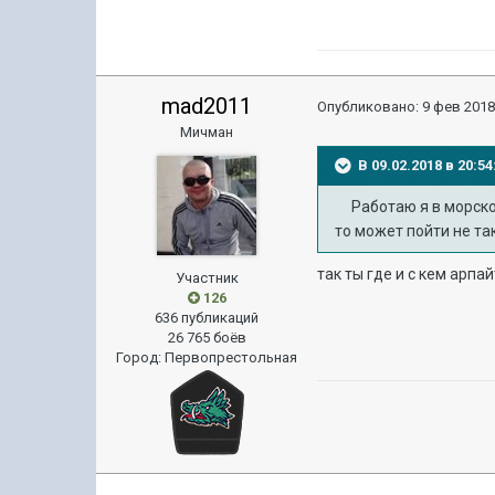
mad2011
Опубликовано:
9 фев 2018
Мичман
В 09.02.2018 в 20:
Работаю я в морском 
то может пойти не та
так ты где и с кем арпа
Участник
126
636 публикаций
26 765 боёв
Город
:
Первопрестольная