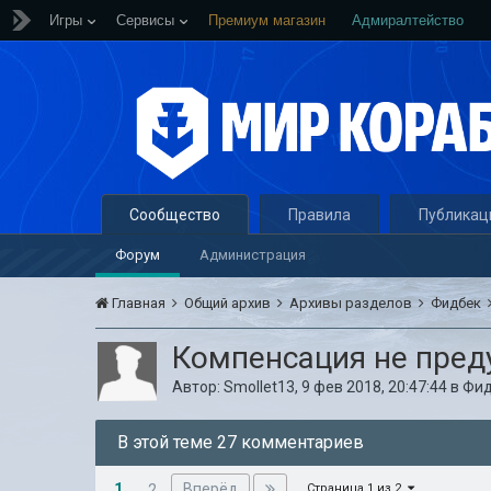
Игры
Сервисы
Премиум магазин
Адмиралтейство
Сообщество
Правила
Публикац
Форум
Администрация
Главная
Общий архив
Архивы разделов
Фидбек
Компенсация не пред
Автор:
Smollet13
,
9 фев 2018, 20:47:44
в
Фид
В этой теме 27 комментариев
1
Вперёд
2
Страница 1 из 2