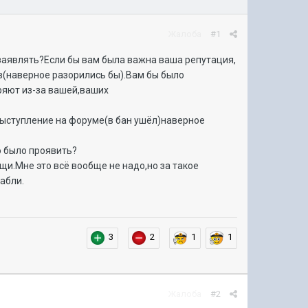
Жалоба
#1
 заявлять?Если бы вам была важна ваша репутация,
ов(наверное разорились бы).Вам бы было
еряют из-за вашей,ваших
выступление на форуме(в бан ушёл)наверное
о было проявить?
.Мне это всё вообще не надо,но за такое
абли.
3
2
1
1
Жалоба
#2