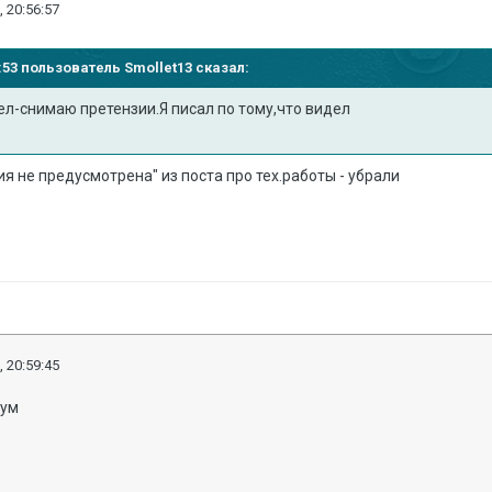
, 20:56:57
55:53 пользователь
Smollet13
сказал:
дел-снимаю претензии.Я писал по тому,что видел
ия не предусмотрена" из поста про тех.работы - убрали
, 20:59:45
рум