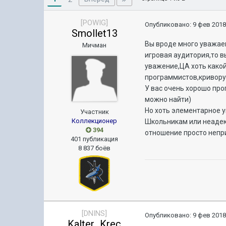
[POWIG]
Опубликовано:
9 фев 2018
Smollet13
Вы вроде много уважаем
Мичман
игровая аудитория,то в
уважение,ЦА хоть какой-
программистов,криворук
У вас очень хорошо пр
можно найти)
Но хоть элементарное у
Участник
Коллекционер
Школьникам или неадек
394
отношение просто непри
401 публикация
8 837 боёв
[DNINS]
Опубликовано:
9 фев 2018
Kalter_Krec