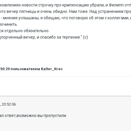
бновлениях новости строчку про крмпенсацию убрали, и Филипп от
что вечер пятницы и очень обидно. Нам тоже. Над устранением пр
- мнения услышаны, я обещаю, что поговорю об этом с коллегами, 
починить.
ся отдельно обязательно.
дпорченный вечер, и спасибо за терпение.
" (с)
:50:29
пользователем Kalter_Krec
, 20:52:06
ал ответ,возможно вы пропустили.