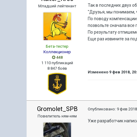
Так в последних двух о
Младший лейтенант
"
Друзья, мы понимаем, 
По поводу компенсации 
позвольте сначала все 
По результату отпишем
Еще раз извините за по
Бета-тестер
Коллекционер
448
1 110 публикаций
8 847 боёв
Изменено
9 фев 2018, 20
Gromolet_SPB
Опубликовано:
9 фев 2018
Повелитель ням-ням
Уже разработчик напис