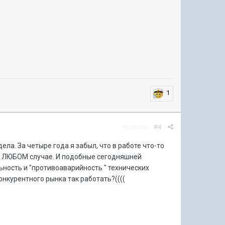
1
Жалоба
#4
а. За четыре года я забыл, что в работе что-то
 в ЛЮБОМ случае. И подобные сегодняшней
ьность и "противоаварийность " технических
нкурентного рынка так работать?((((