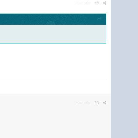
Жалоба
#8
Жалоба
#9