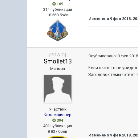
169
314 публикации
18 568 боёв
Изменено
9 фев 2018, 20
[POWIG]
Опубликовано:
9 фев 2018
Smollet13
Если я что-то не увиде
Мичман
Заголовок темы -ответ 
Участник
Коллекционер
394
401 публикация
8 837 боёв
Изменено
9 фев 2018, 20