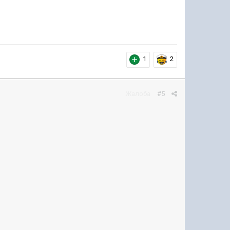
1
2
Жалоба
#5