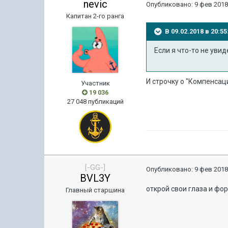
nevic
Опубликовано:
9 фев 2018
Капитан 2-го ранга
В 09.02.2018 в 20:
Если я что-то не уви
И строчку о "Компенсац
Участник
19 036
27 048 публикаций
[-GG-]
Опубликовано:
9 фев 2018
BVL3Y
открой свои глаза и фо
Главный старшина