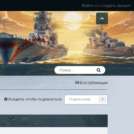
Войти
или
создать аккаунт
Все публикации
Войдите, чтобы подписаться
Подписчики
1