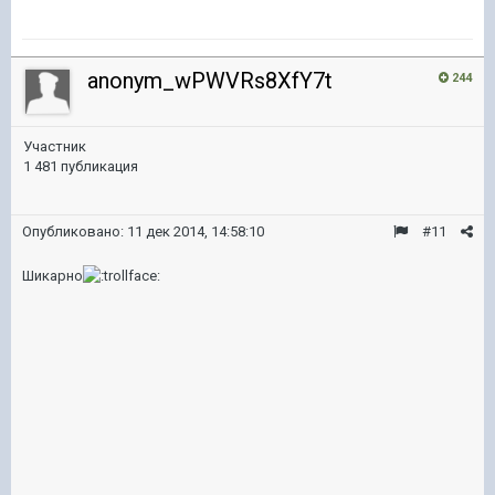
anonym_wPWVRs8XfY7t
244
Участник
1 481 публикация
Опубликовано:
11 дек 2014, 14:58:10
#11
Шикарно