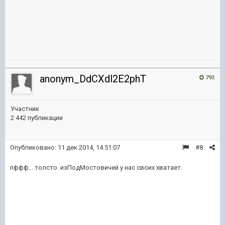
anonym_DdCXdl2E2phT
793
Участник
2 442 публикации
Опубликовано:
11 дек 2014, 14:51:07
#8
пффф... толсто. изПодМостовичей у нас своих хватает.