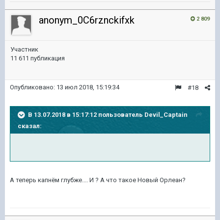
anonym_0C6rznckifxk
2 809
Участник
11 611 публикация
Опубликовано:
13 июл 2018, 15:19:34
#18
В 13.07.2018 в 15:17:12 пользователь
Devil_Captain
сказал:
А теперь капнём глубже.... И ? А что такое Новый Орлеан?