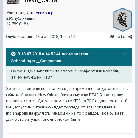
Devil_Captain
Участник,
Коллекционер
295 публикаций
12 789 боёв
Опубликовано:
13 июл 2018, 15:05:17
#14
В 13.07.2018 в 14:52:41 пользователь
Schrodinger__Cat
сказал:
Эммм. Индианаполис и так вполне комфортный корабль,
зачем ему еще и ПТЗ?
Хоть я на нём еще не откатывал, но примерно представляю, т.к.
геймплей схож с New Orlean. Зачем ему еще ПТЗ? Ответ сразу
напрашивается. Да, мы променяли ПТЗ на РЛС с дальностью 10
км. Допустим ситуацию - идет торпеда от япа, попадает в
Indianapolis на фулл хп. Рандом он на то и рандом, всё бывает.
Даже эта ситуация вполне может быть.