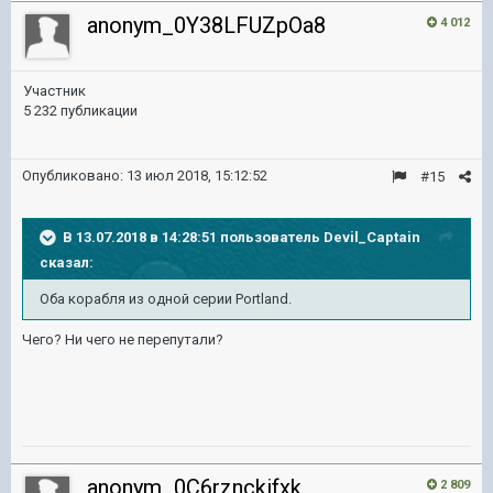
anonym_0Y38LFUZpOa8
4 012
Участник
5 232 публикации
Опубликовано:
13 июл 2018, 15:12:52
#15
В 13.07.2018 в 14:28:51 пользователь
Devil_Captain
сказал:
Оба корабля из одной серии Portland.
Чего? Ни чего не перепутали?
anonym_0C6rznckifxk
2 809