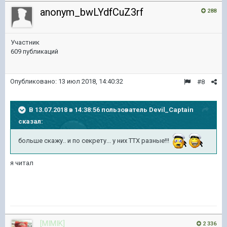
anonym_bwLYdfCuZ3rf
288
Участник
609 публикаций
Опубликовано:
13 июл 2018, 14:40:32
#8
В 13.07.2018 в 14:38:56 пользователь
Devil_Captain
сказал:
больше скажу.. и по секрету... у них ТТХ разные!!!
я читал
[MIMIK]
2 336