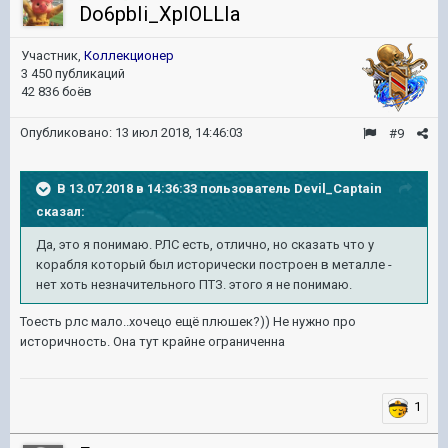
Do6pbIi_XpIOLLIa
Участник,
Коллекционер
3 450 публикаций
42 836 боёв
Опубликовано:
13 июл 2018, 14:46:03
#9
В 13.07.2018 в 14:36:33 пользователь
Devil_Captain
сказал:
Да, это я понимаю. РЛС есть, отлично, но сказать что у
корабля который был исторически построен в металле -
нет хоть незначительного ПТЗ. этого я не понимаю.
Тоесть рлс мало..хочецо ещё плюшек?)) Не нужно про
историчность. Она тут крайне ограниченна
1