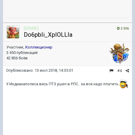
[MIMIK]
2 336
Do6pbIi_XpIOLLIa
Участник,
Коллекционер
3 450 публикаций
42 836 боёв
Опубликовано:
13 июл 2018, 14:35:01
#4
У Индианаполиса весь ПТЗ ушел в РЛС.. за все надо платить