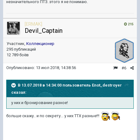
незначительного ПТЗ. этого я не понимаю.
[ERMAK]
215
Devil_Captain
Участник,
Коллекционер
295 публикаций
12 789 боёв
Опубликовано:
13 июл 2018, 14:38:56
#6
В 13.07.2018 в 14:34:00 пользователь
Enot_destroyer
сказал:
у них и бронирование разное!
больше скажу.. и по секрету... у них ТТХ разные!!!