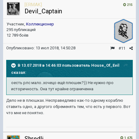
[ERMAK]
215
Devil_Captain
Участник,
Коллекционер
295 публикаций
12 789 боёв
Опубликовано:
13 июл 2018, 14:50:28
#11
В 13.07.2018 в 14:46:03 пользователь
House_Of_Evil
сказал:
оесть рлс мало..хочецо ещё плюшек?)) Не нужно про
историчность. Она тут крайне ограниченна
Дело не в плюшках. Несправедливо как-то одному кораблю
ставить одно, а другого обременять тем, что есть у первого. Вот
что мне не понятно.
Shredli
1 475