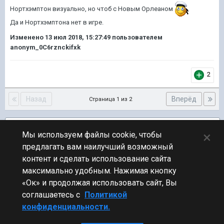
Нортхэмптон визуально, но чтоб с Новым Орлеаном
Да и Нортхэмптона нет в игре.
Изменено
13 июл 2018, 15:27:49
пользователем
anonym_0C6rznckifxk
2
Назад
Вперёд
Страница 1 из 2
Подписчики
2
×
Мы используем файлы cookie, чтобы
предлагать вам наилучший возможный
ПЕРЕЙТИ К СПИСКУ ТЕМ
контент и сделать использование сайта
Флудилка
максимально удобным. Нажимая кнопку
«Ок» и продолжая использовать сайт, Вы
соглашаетесь с
Политикой
конфиденциальности.
Стиль