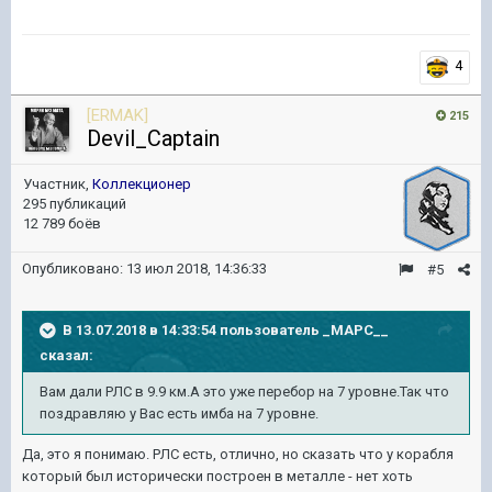
4
[ERMAK]
215
Devil_Captain
Участник,
Коллекционер
295 публикаций
12 789 боёв
Опубликовано:
13 июл 2018, 14:36:33
#5
В 13.07.2018 в 14:33:54 пользователь
_MAPC__
сказал:
Вам дали РЛС в 9.9 км.А это уже перебор на 7 уровне.Так что
поздравляю у Вас есть имба на 7 уровне.
Да, это я понимаю. РЛС есть, отлично, но сказать что у корабля
который был исторически построен в металле - нет хоть