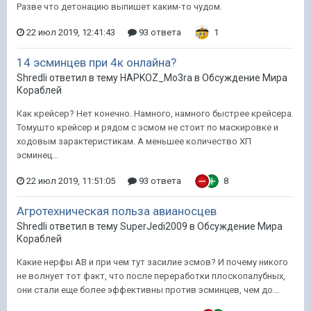
Разве что детонацию выпишет каким-то чудом.
22 июл 2019, 12:41:43
93 ответа
1
14 эсминцев при 4к онлайна?
Shredli ответил в тему HAPKOZ_Mo3ra в
Обсуждение Мира
Кораблей
Как крейсер? Нет конечно. Намного, намного быстрее крейсера.
Томушто крейсер и рядом с эсмом не стоит по маскировке и
ходовым зарактеристикам. А меньшее количество ХП
эсминец...
22 июл 2019, 11:51:05
93 ответа
8
Агротехническая польза авианосцев
Shredli ответил в тему SuperJedi2009 в
Обсуждение Мира
Кораблей
Какие нерфы АВ и при чем тут засилие эсмов? И почему никого
не волнует тот факт, что после переработки плоскопалубных,
они стали еще более эффективны против эсминцев, чем до...