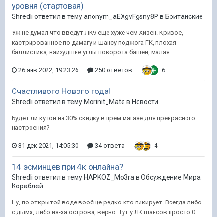
уровня (стартовая)
Shredli ответил в тему anonym_aEXgvFgsny8P в
Британские
Уж не думал что введут ЛК9 еще хуже чем Хизен. Кривое,
кастрированное по дамагу и шансу поджога ГК, плохая
баллистика, наихудшие углы поворота башен, малая...
26 янв 2022, 19:23:26
250 ответов
6
Счастливого Нового года!
Shredli ответил в тему Morinit_Mate в
Новости
Будет ли купон на 30% скидку в прем магазе для прекрасного
настроения?
31 дек 2021, 14:05:30
34 ответа
4
14 эсминцев при 4к онлайна?
Shredli ответил в тему HAPKOZ_Mo3ra в
Обсуждение Мира
Кораблей
Ну, по открытой воде вообще редко кто пикирует. Всегда либо
с дыма, либо из-за острова, верно. Тут у ЛК шансов просто 0.