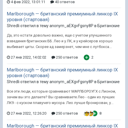
4 фев 2022, 13:01:11
40 ответов
Marlborough — британский премиумный линкор IX
уровня (стартовая)
Shredli ответил в тему anonym_aEXgvFgsny8P в
Британские
Да, это кстати довольно важно, еще с учетом улучшенного
взведения британских ББ. Лео и у ЛК, и у крейсеров хорошо
выбивает циты. Скорее ад замерзнет, чем мне с лутбокса...
27 янв 2022, 14:02:02
250 ответов
2
Marlborough — британский премиумный линкор IX
уровня (стартовая)
Shredli ответил в тему anonym_aEXgvFgsny8P в
Британские
Все эти люди, которые сравнивают МАРЛБОРОУГХ с Лионом,
зачем вы это делаете? Вы сравниваете Лео - один из лучших
ЛК9 - с куском плавучего мусора. Лео лучше бронирован, у...
27 янв 2022, 12:26:20
250 ответов
8
Marlborough — британский премиумный линкор IX