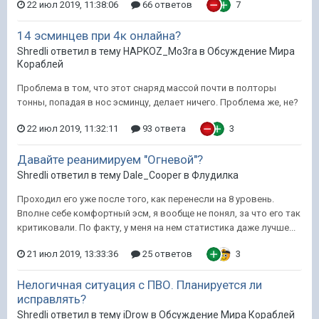
22 июл 2019, 11:38:06
66 ответов
7
14 эсминцев при 4к онлайна?
Shredli ответил в тему HAPKOZ_Mo3ra в
Обсуждение Мира
Кораблей
Проблема в том, что этот снаряд массой почти в полторы
тонны, попадая в нос эсминцу, делает ничего. Проблема же, не?
22 июл 2019, 11:32:11
93 ответа
3
Давайте реанимируем "Огневой"?
Shredli ответил в тему Dale_Cooper в
Флудилка
Проходил его уже после того, как перенесли на 8 уровень.
Вполне себе комфортный эсм, я вообще не понял, за что его так
критиковали. По факту, у меня на нем статистика даже лучше...
21 июл 2019, 13:33:36
25 ответов
3
Нелогичная ситуация с ПВО. Планируется ли
исправлять?
Shredli ответил в тему iDrow в
Обсуждение Мира Кораблей