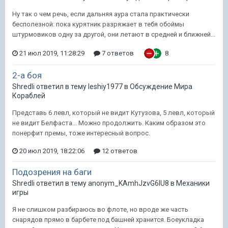
Ну так о чем речь, если дальняя аура стала практически
бесполезной: пока курятник разряжает в тебя обоймы
штурмовиков одну за другой, они летают в средней и ближней...
21 июл 2019, 11:28:29
7 ответов
8
2-а боя
Shredli ответил в тему leshiy1977 в
Обсуждение Мира
Кораблей
Представь 6 левл, который не видит Кутузова, 5 левл, который
не видит Белфаста... Можно продолжить. Каким образом это
понерфит премы, тоже интересный вопрос.
20 июл 2019, 18:22:06
12 ответов
Подозрения на баги
Shredli ответил в тему anonym_KAmhJzvG6IU8 в
Механики
игры
Я не слишком разбираюсь во флоте, но вроде же часть
снарядов прямо в барбете под башней хранится. Боеукладка