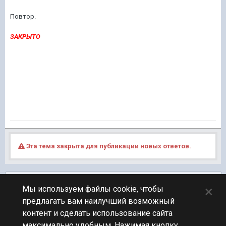
Повтор.
ЗАКРЫТО
Эта тема закрыта для публикации новых ответов.
Подписчики
0
×
Мы используем файлы cookie, чтобы
предлагать вам наилучший возможный
ПЕРЕЙТИ К СПИСКУ ТЕМ
контент и сделать использование сайта
Общая история
максимально удобным. Нажимая кнопку