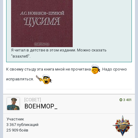
Я читал в детстве в этом издании. Можно сказать
"взахлеб".
К своему стыду эта книга мной не прочитана
. Надо срочно
исправляться.
.
[COBET]
3 401
BOEHMOP_
Участник
3 367 публикаций
25 909 боёв