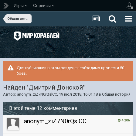
Игры
Сервисы
Общая история
Для публикации в этом разделе необходимо провести 50
боёв.
Найден "Дмитрий Донской"
Автор:
anonym_ziZ7N0rQslCC
,
19 июл 2018, 16:01:18
в
Общая история
В этой теме 12 комментариев
anonym_ziZ7N0rQslCC
4 206