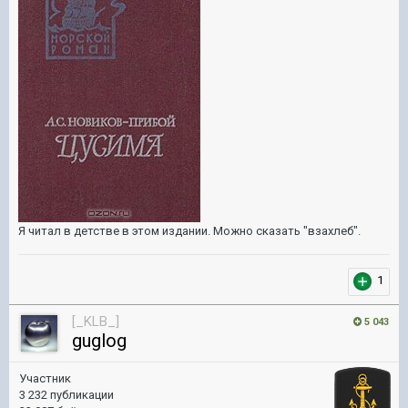
Я читал в детстве в этом издании. Можно сказать "взахлеб".
1
[_KLB_]
5 043
guglog
Участник
3 232 публикации