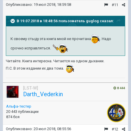
Опубликовано:
19 июл 2018, 18:59:58
#11
В 19.07.2018 в 18:48:56 пользователь
guglog
сказал:
К своему стыду эта книга мной не прочитана
. Надо
срочно исправляться.
.
Читайте. Книга интересна. Читается на одном дыхании.
П.С. В этом издании их два тома.
[LST-W]
8 444
Darth_Vederkin
Альфа-тестер
20 443 публикации
874 боя
Опубликовано:
20 июл 2018, 08:55:56
#12