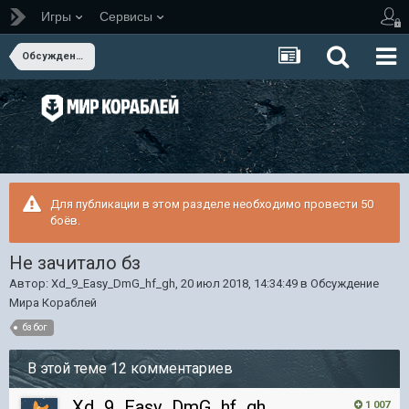
Игры
Сервисы
Обсуждение Мира Кораблей
Для публикации в этом разделе необходимо провести 50
боёв.
Не зачитало бз
Автор:
Xd_9_Easy_DmG_hf_gh
,
20 июл 2018, 14:34:49
в
Обсуждение
Мира Кораблей
бз бог
В этой теме 12 комментариев
Xd_9_Easy_DmG_hf_gh
1 007