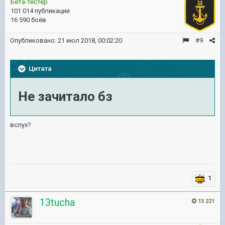
Бета-тестер
101 014 публикации
16 590 боёв
Опубликовано:
21 июл 2018, 00:02:20
#9
Цитата
Не зачитало бз
вслух?
1
13tucha
13 221