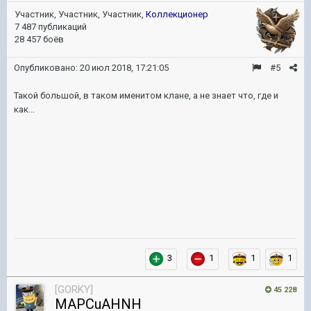
Участник, Участник, Участник,
Коллекционер
7 487 публикаций
28 457 боёв
Опубликовано:
20 июл 2018, 17:21:05
#5
Такой большой, в таком именитом клане, а не знает что, где и
как...
3
1
1
1
[GORKY]
45 228
MAPCuAHNH