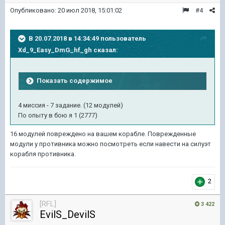
Опубликовано:
20 июл 2018, 15:01:02
#4
В 20.07.2018 в 14:34:49 пользователь
Xd_9_Easy_DmG_hf_gh
сказал:
Показать содержимое
4 миссия - 7 задание. (12 модулей)
По опыту в бою я 1 (2777)
16 модулей повреждено на вашем корабле. Поврежденные
модули у противника можно посмотреть если навести на силуэт
корабля противника.
2
[RFL]
3 422
EvilS_DevilS