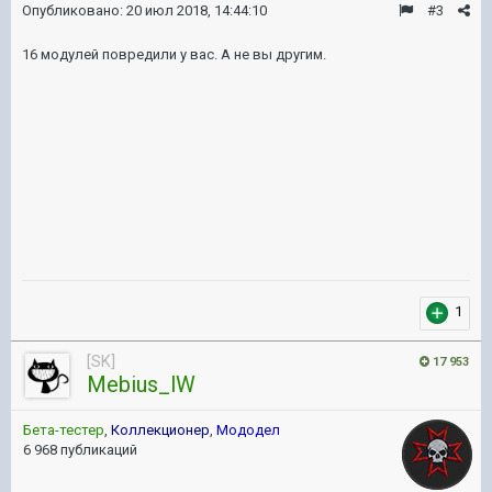
Опубликовано:
20 июл 2018, 14:44:10
#3
16 модулей повредили у вас. А не вы другим.
1
[SK]
17 953
Mebius_lW
Бета-тестер
,
Коллекционер
,
Мододел
6 968 публикаций