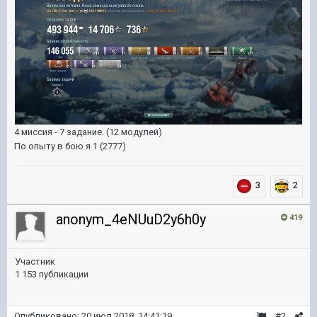
4 миссия - 7 задание. (12 модулей)
По опыту в бою я 1 (2777)
3
2
anonym_4eNUuD2y6h0y
419
Участник
1 153 публикации
Опубликовано:
20 июл 2018, 14:41:19
#2