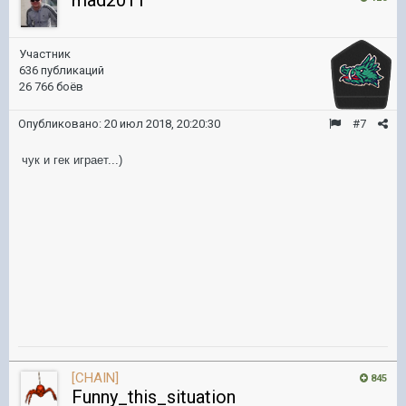
Участник
636 публикаций
26 766 боёв
Опубликовано:
20 июл 2018, 20:20:30
#7
чук и гек играет...)
[CHAIN]
845
Funny_this_situation