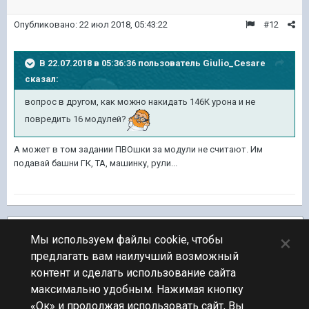
Опубликовано:
22 июл 2018, 05:43:22
#12
В 22.07.2018 в 05:36:36 пользователь
Giulio_Cesare
сказал:
вопрос в другом, как можно накидать 146К урона и не
повредить 16 модулей?
А может в том задании ПВОшки за модули не считают. Им
подавай башни ГК, ТА, машинку, рули...
Подписчики
2
×
Мы используем файлы cookie, чтобы
предлагать вам наилучший возможный
ПЕРЕЙТИ К СПИСКУ ТЕМ
контент и сделать использование сайта
Обсуждение Мира Кораблей
максимально удобным. Нажимая кнопку
«Ок» и продолжая использовать сайт, Вы