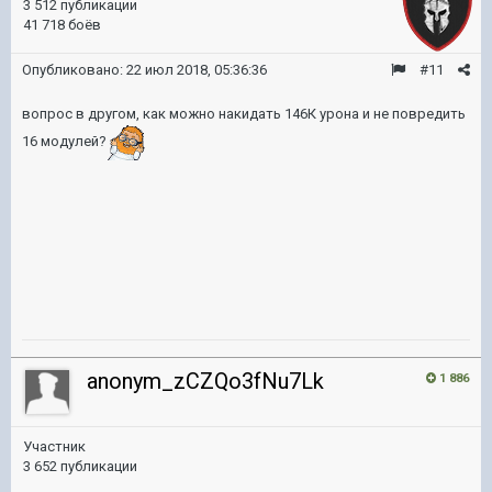
3 512 публикации
41 718 боёв
Опубликовано:
22 июл 2018, 05:36:36
#11
вопрос в другом, как можно накидать 146К урона и не повредить
16 модулей?
anonym_zCZQo3fNu7Lk
1 886
Участник
3 652 публикации