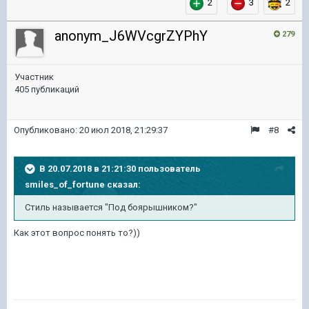
2
3
2
anonym_J6WVcgrZYPhY
279
Участник
405 публикаций
Опубликовано:
20 июл 2018, 21:29:37
#8
В 20.07.2018 в 21:21:30 пользователь
smiles_of_fortune
сказал:
Стиль называется "Под боярышником?"
Как этот вопрос понять то?))