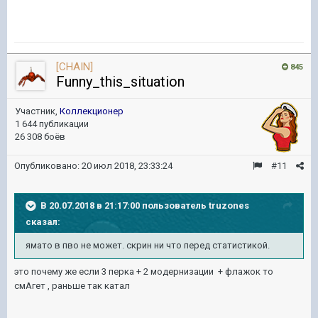
[CHAIN]
845
Funny_this_situation
Участник,
Коллекционер
1 644 публикации
26 308 боёв
Опубликовано:
20 июл 2018, 23:33:24
#11
В 20.07.2018 в 21:17:00 пользователь
truzones
сказал:
ямато в пво не может. скрин ни что перед статистикой.
это почему же если 3 перка + 2 модернизации + флажок то
смАгет , раньше так катал