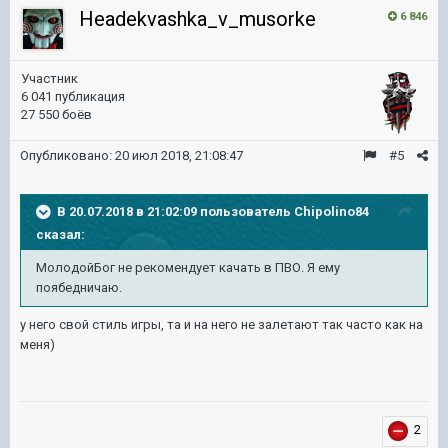
Headekvashka_v_musorke
6 846
Участник
6 041 публикация
27 550 боёв
Опубликовано:
20 июл 2018, 21:08:47
#5
В 20.07.2018 в 21:02:09 пользователь
Chipolino84
сказал:
МолодойБог не рекомендует качать в ПВО. Я ему
поябедничаю.
у него свой стиль игры, та и на него не залетают так часто как на
меня)
2