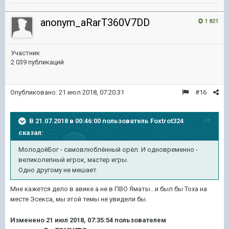
anonym_aRarT360V7DD
1 821
Участник
2 039 публикаций
Опубликовано:
21 июл 2018, 07:20:31
#16
В 21.07.2018 в 00:46:00 пользователь
Foxtrot324
сказал:
МолодойБог - самовлюблённый орёл. И одновременно -
великолепный игрок, мастер игры.
Одно другому не мешает.
Мне кажется дело в авике а не в ПВО Яматы...и был бы Тоха на
месте Эсекса, мы этой темы не увидели бы.
Изменено
21 июл 2018, 07:35:54
пользователем