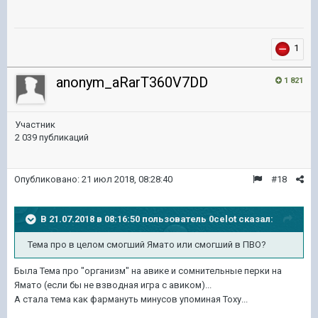
1
anonym_aRarT360V7DD
1 821
Участник
2 039 публикаций
Опубликовано:
21 июл 2018, 08:28:40
#18
В 21.07.2018 в 08:16:50 пользователь
0celot
сказал:
Тема про в целом смогший Ямато или смогший в ПВО?
Была Тема про "организм" на авике и сомнительные перки на
Ямато (если бы не взводная игра с авиком)...
А стала тема как фармануть минусов упоминая Тоху...