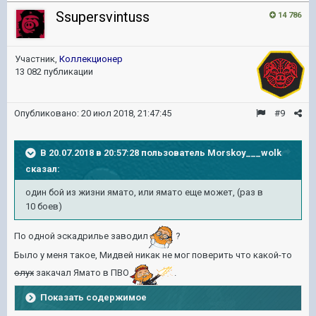
Ssupersvintuss
14 786
Участник,
Коллекционер
13 082 публикации
Опубликовано:
20 июл 2018, 21:47:45
#9
В 20.07.2018 в 20:57:28 пользователь
Morskoy___wolk
сказал:
один бой из жизни ямато, или ямато еще может, (раз в
10 боев)
По одной эскадрилье заводил
?
Было у меня такое, Мидвей никак не мог поверить что какой-то
олух
закачал Ямато в ПВО
.
Показать содержимое