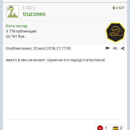
[-GG-]
2 627
truzones
Бета-тестер
3 778 публикаций
20 761 бой
Опубликовано:
20 июл 2018, 21:17:00
#6
ямато в пво не может. скрин ни что перед статистикой.
1
2