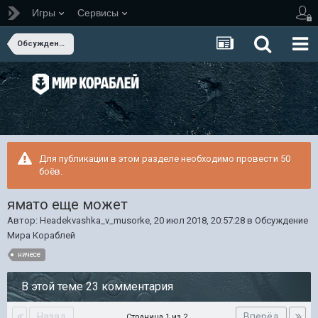
Игры
Сервисы
Обсуждение Мира Кораблей
Для публикации в этом разделе необходимо провести 50
боёв.
ямато еще может
Автор:
Headekvashka_v_musorke
,
20 июл 2018, 20:57:28
в
Обсуждение
Мира Кораблей
ничесе
В этой теме 23 комментария
Назад
Вперёд
Страница 1 из 2