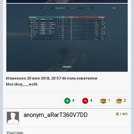
Изменено
20 июл 2018, 20:57:46
пользователем
Morskoy___wolk
4
4
1
2
anonym_aRarT360V7DD
1 821
Участник