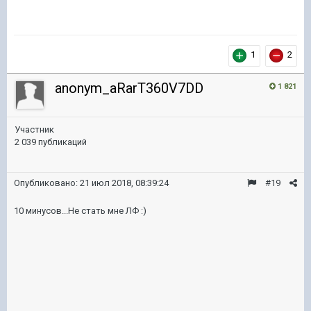
1
2
anonym_aRarT360V7DD
1 821
Участник
2 039 публикаций
Опубликовано:
21 июл 2018, 08:39:24
#19
10 минусов...Не стать мне ЛФ :)