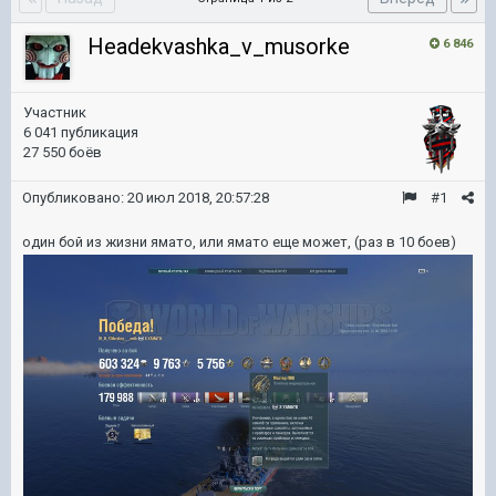
Headekvashka_v_musorke
6 846
Участник
6 041 публикация
27 550 боёв
Опубликовано:
20 июл 2018, 20:57:28
#1
один бой из жизни ямато, или ямато еще может, (раз в 10 боев)