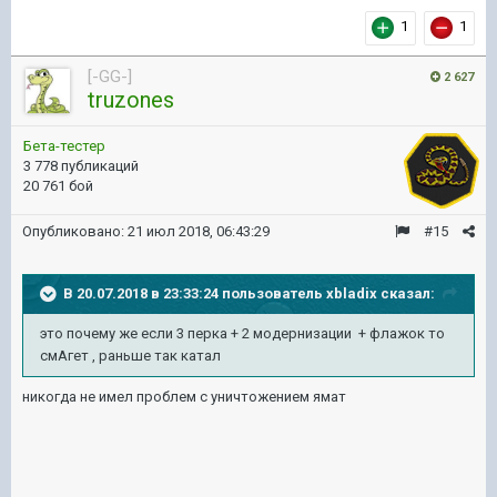
1
1
[-GG-]
2 627
truzones
Бета-тестер
3 778 публикаций
20 761 бой
Опубликовано:
21 июл 2018, 06:43:29
#15
В 20.07.2018 в 23:33:24 пользователь
xbladix
сказал:
это почему же если 3 перка + 2 модернизации + флажок то
смАгет , раньше так катал
никогда не имел проблем с уничтожением ямат