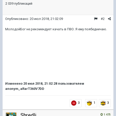
2 039 публикаций
Опубликовано:
20 июл 2018, 21:02:09
#2
МолодойБог не рекомендует качать в ПВО. Я ему поябедничаю.
Изменено
20 июл 2018, 21:02:28
пользователем
anonym_aRarT360V7DD
3
1
3
Shredli
1 475