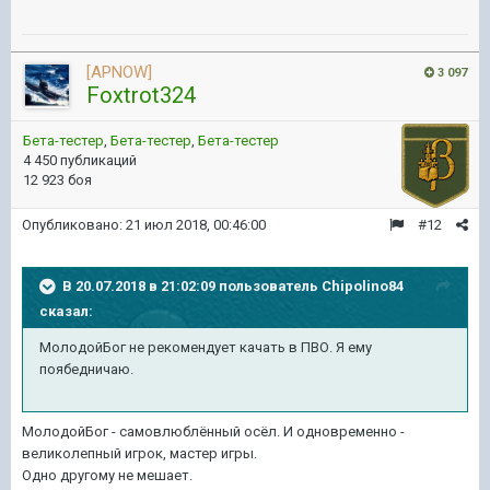
[APNOW]
3 097
Foxtrot324
Бета-тестер
,
Бета-тестер
,
Бета-тестер
4 450 публикаций
12 923 боя
Опубликовано:
21 июл 2018, 00:46:00
#12
В 20.07.2018 в 21:02:09 пользователь
Chipolino84
сказал:
МолодойБог не рекомендует качать в ПВО. Я ему
поябедничаю.
МолодойБог - самовлюблённый осёл. И одновременно -
великолепный игрок, мастер игры.
Одно другому не мешает.