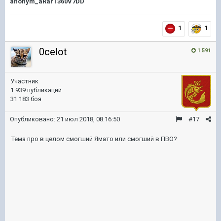
anonym_aRarT360V7DD
1
1
0celot
1 591
Участник
1 939 публикаций
31 183 боя
Опубликовано:
21 июл 2018, 08:16:50
#17
Тема про в целом смогший Ямато или смогший в ПВО?