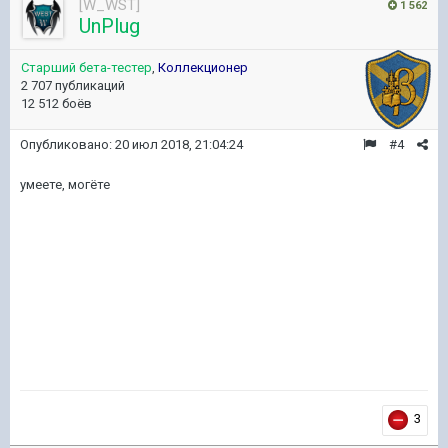
[W_WST]
1 562
UnPlug
Старший бета-тестер
,
Коллекционер
2 707 публикаций
12 512 боёв
Опубликовано:
20 июл 2018, 21:04:24
#4
умеете, могёте
3