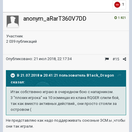
1
anonym_aRarT360V7DD
1 821
Участник
2 039 публикаций
Опубликовано:
21 июл 2018, 22:17:34
#15
В 21.07.2018 в 20:41:21 пользователь
B1ack_Dragon
сказал:
Итак собственно играю в очередном бою с напарником.
3 "плохих игрока" на 10 эсминцах из клана RQGER слили бой,
так как вместо активных действий., они просто стояли за
островом (
Не представляю как надо поддерживать союзные ЭСМ.ы ,чтобы
они так играли.