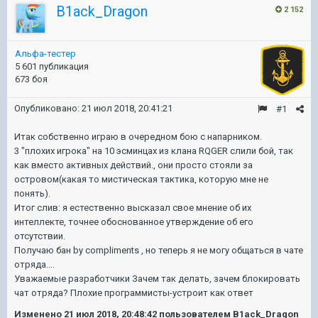
B1ack_Dragon
2 152
Альфа-тестер
5 601 публикация
673 боя
Опубликовано:
21 июл 2018, 20:41:21
#1
Итак собственно играю в очередном бою с напарником.
3 "плохих игрока" на 10 эсминцах из клана RQGER слили бой, так
как вместо активных действий., они просто стояли за
островом(какая то мистическая тактика, которую мне не
понять).
Итог слив: я естественно высказал свое мнение об их
интеллекте, точнее обоснованное утверждение об его
отсутствии.
Получаю бан by compliments , но теперь я не могу общаться в чате
отряда....
Уважаемые разработчики Зачем так делать, зачем блокировать
чат отряда? Плохие программисты-устроит как ответ
Изменено
21 июл 2018, 20:48:42
пользователем B1ack_Dragon