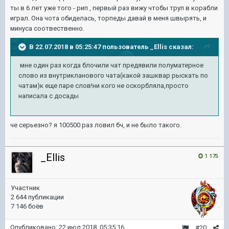
ты в 6 лет уже того - рип , первый раз вижу чтобы труп в корабли
играл. Она чота обиделась, торпеды давай в меня швырять, и
минуса соотвественно.
В 22.07.2018 в 05:25:47 пользователь
_Ellis
сказал:
мне один раз когда блочили чат предявили полуматерное
слово из внутрикланового чата(какой зашквар рыскать по
чатам)к еще паре слов!ни кого не оскорбляла,просто
написала с досады
че серьезно? я 100500 раз ловил бч, и не было такого.
_Ellis
1 175
Участник
2 644 публикации
7 146 боёв
Опубликовано:
22 июл 2018, 05:35:16
#20