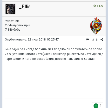
_Ellis
1 175
Участник
2 644 публикации
7 146 боёв
Опубликовано:
22 июл 2018, 05:25:47
#18
мне один раз когда блочили чат предявили полуматерное слово
из внутрикланового чата(какой зашквар рыскать по чатам)к еще
паре слов!ни кого не оскорбляла,просто написала с досады
1