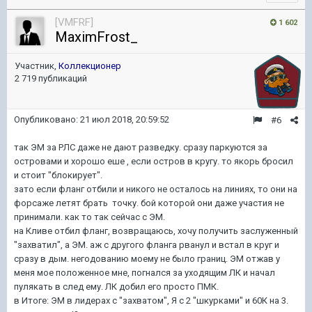
[VMFRF]
1 602
MaximFrost_
Участник,
Коллекционер
2 719 публикаций
Опубликовано:
21 июл 2018, 20:59:52
#6
так ЭМ за РЛС даже не дают разведку. сразу паркуются за
островами и хорошо еше , если остров в кругу. то якорь бросил
и стоит "блокирует".
зато если фланг отбили и никого не осталось на линиях, то они на
форсаже летят брать точку. бой которой они даже участия не
принимали. как то так сейчас с ЭМ.
на Кливе отбил фланг, возвращаюсь, хочу получить заслуженный
"захватил", а ЭМ. аж с другого фланга рванул и встал в круг и
сразу в дым. негодованию моему не было границ. ЭМ отжав у
меня мое положенное мне, погнался за уходящим ЛК и начал
пулякать в след ему. ЛК добил его просто ПМК.
в Итоге: ЭМ в лидерах с "захватом", Я с 2 "шкурками" и 60К на 3.