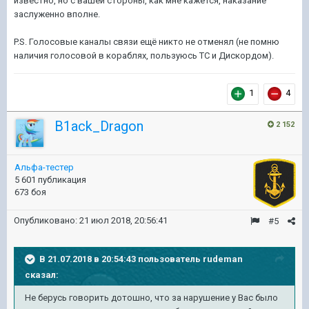
известно, но с вашей стороны, как мне кажется, наказание
заслуженно вполне.
P.S. Голосовые каналы связи ещё никто не отменял (не помню
наличия голосовой в кораблях, пользуюсь ТС и Дискордом).
1
4
B1ack_Dragon
2 152
Альфа-тестер
5 601 публикация
673 боя
Опубликовано:
21 июл 2018, 20:56:41
#5
В 21.07.2018 в 20:54:43 пользователь
rudeman
сказал:
Не берусь говорить дотошно, что за нарушение у Вас было