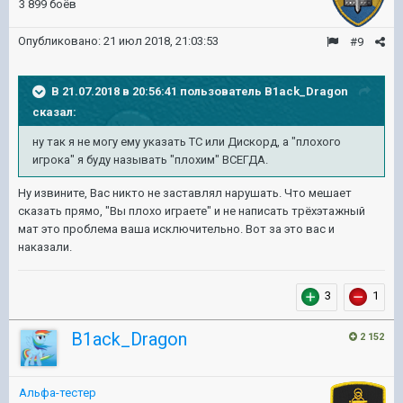
3 899 боёв
Опубликовано:
21 июл 2018, 21:03:53
#9
В 21.07.2018 в 20:56:41 пользователь
B1ack_Dragon
сказал:
ну так я не могу ему указать ТС или Дискорд, а "плохого
игрока" я буду называть "плохим" ВСЕГДА.
Ну извините, Вас никто не заставлял нарушать. Что мешает
сказать прямо, "Вы плохо играете" и не написать трёхэтажный
мат это проблема ваша исключительно. Вот за это вас и
наказали.
3
1
B1ack_Dragon
2 152
Альфа-тестер