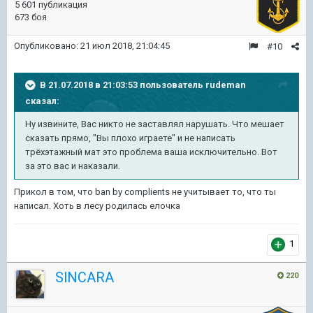
5 601 публикация
673 боя
Опубликовано:
21 июл 2018, 21:04:45
#10
В 21.07.2018 в 21:03:53 пользователь
rudeman
сказал:
Ну извините, Вас никто не заставлял нарушать. Что мешает
сказать прямо, "Вы плохо играете" и не написать
трёхэтажный мат это проблема ваша исключительно. Вот
за это вас и наказали.
Прикол в том, что ban by complients не учитывает то, что ты
написал. Хоть в лесу родилась елочка
1
SlNCARA
220