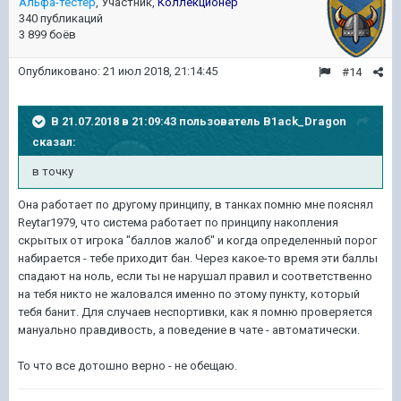
Альфа-тестер
, Участник,
Коллекционер
340 публикаций
3 899 боёв
Опубликовано:
21 июл 2018, 21:14:45
#14
В 21.07.2018 в 21:09:43 пользователь
B1ack_Dragon
сказал:
в точку
Она работает по другому принципу, в танках помню мне пояснял
Reytar1979, что система работает по принципу накопления
скрытых от игрока "баллов жалоб" и когда определенный порог
набирается - тебе приходит бан. Через какое-то время эти баллы
спадают на ноль, если ты не нарушал правил и соответственно
на тебя никто не жаловался именно по этому пункту, который
тебя банит. Для случаев неспортивки, как я помню проверяется
мануально правдивость, а поведение в чате - автоматически.
То что все дотошно верно - не обещаю.