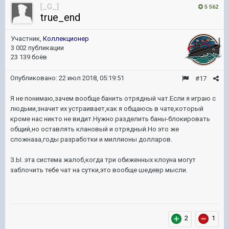
[_G_]
5 562
true_end
Участник,
Коллекционер
3 002 публикации
23 139 боёв
Опубликовано:
22 июл 2018, 05:19:51
#17
Я не понимаю,зачем вообще банить отрядный чат.Если я играю с
людьми,значит их устраивает,как я общаюсь в чате,который
кроме нас никто не видит.Нужно разделить баны-блокировать
общий,но оставлять клановый и отрядный.Но это же
сложнааа,годы разработки и миллионы долларов.
З.Ы. эта система жалоб,когда три обиженных клоуна могут
заблочить тебе чат на сутки,это вообще шедевр мысли.
2
1