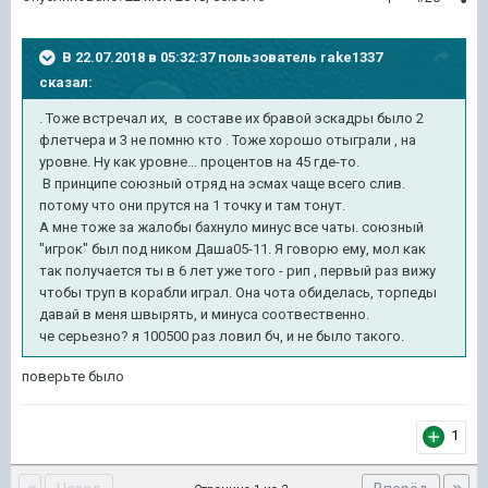
В 22.07.2018 в 05:32:37 пользователь
rake1337
сказал:
. Тоже встречал их, в составе их бравой эскадры было 2
флетчера и 3 не помню кто . Тоже хорошо отыграли , на
уровне. Ну как уровне... процентов на 45 где-то.
В принципе союзный отряд на эсмах чаще всего слив.
потому что они прутся на 1 точку и там тонут.
А мне тоже за жалобы бахнуло минус все чаты. союзный
"игрок" был под ником Даша05-11. Я говорю ему, мол как
так получается ты в 6 лет уже того - рип , первый раз вижу
чтобы труп в корабли играл. Она чота обиделась, торпеды
давай в меня швырять, и минуса соотвественно.
че серьезно? я 100500 раз ловил бч, и не было такого.
поверьте было
1