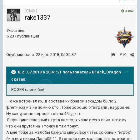
[CMX]
3 042
rake1337
Участник
6 237 публикаций
Опубликовано:
22 июл 2018, 05:32:37
#19
В 21.07.2018 в 20:41:21 пользователь
B1ack_Dragon
сказал:
RQGER слили бой
. Тоже встречал их, в составе их бравой эскадры было 2
флетчера и 3 не помню кто . Тоже хорошо отыграли , на уровне.
Ну как уровне... процентов на 45 где-то.
В принципе союзный отряд на эсмах чаще всего слив. потому
что они прутся на 1 точку и там тонут.
А мне тоже за жалобы бахнуло минус все чаты. союзный "игрок"
был под ником Даша05-11. Я говорю ему, мол как так получается