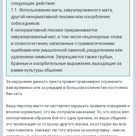
следующие действия:
1.1. Использование мата, завуалированного мата,
другой ненормативной лексики или оскорбление
собеседников.
К ненормативной лексике приравнивается
завуалированный мат, в том числе нецензурные слова
и словосочетания, написанные с грамматическими
ошибками или умышленной заменой, разделением или
удалением символов. Запрещаются также грубые,
бранные и оскорбительные выражения, выходящие за
рамки культуры общения.
За нарушение данного пункта правил правомерно ограничить
вам временно или за рецидив в большом количестве постоянно
бан чата.
Вашу персону никто не заставлял нарушать правила поведения и
вполне нормально, что вы получили наказание. То, что игрок вёл
неспортивным образом бой это одна причина, но ваше общение -
это провокация со стороны другого игрока, на которую вы всё-
таки повелись. Накажут ли того игрока за неспортивку - нам не