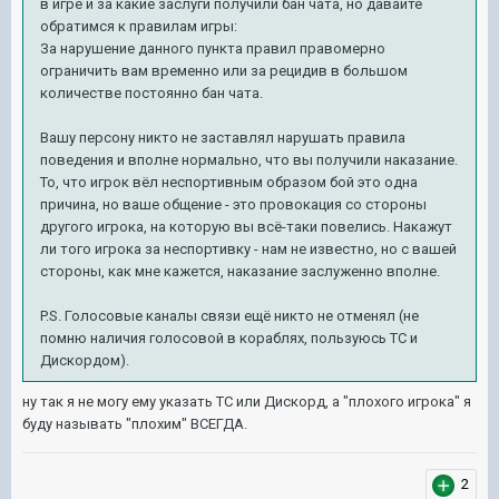
в игре и за какие заслуги получили бан чата, но давайте
обратимся к правилам игры:
За нарушение данного пункта правил правомерно
ограничить вам временно или за рецидив в большом
количестве постоянно бан чата.
Вашу персону никто не заставлял нарушать правила
поведения и вполне нормально, что вы получили наказание.
То, что игрок вёл неспортивным образом бой это одна
причина, но ваше общение - это провокация со стороны
другого игрока, на которую вы всё-таки повелись. Накажут
ли того игрока за неспортивку - нам не известно, но с вашей
стороны, как мне кажется, наказание заслуженно вполне.
P.S. Голосовые каналы связи ещё никто не отменял (не
помню наличия голосовой в кораблях, пользуюсь ТС и
Дискордом).
ну так я не могу ему указать ТС или Дискорд, а "плохого игрока" я
буду называть "плохим" ВСЕГДА.
2