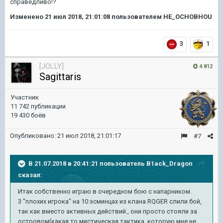
справедливо!?
Изменено
21 июл 2018, 21:01:08
пользователем HE_OCHOBHOU
3
1
[JOLLY]
4 812
Sagittaris
Участник
11 742 публикации
19 430 боёв
Опубликовано:
21 июл 2018, 21:01:17
#7
В 21.07.2018 в 20:41:21 пользователь
B1ack_Dragon
сказал:
Итак собственно играю в очередном бою с напарником.
3 "плохих игрока" на 10 эсминцах из клана RQGER слили бой,
так как вместо активных действий., они просто стояли за
островом(какая то мистическая тактика, которую мне не