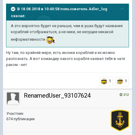
В 18.08.2018 в 10:40:58 пользователь
Adler_lug
сказал:
А это вероятно будет не раньше, чем в ушах будут названия
кораблей отображаться, а не ники, не несущие никакой
информативности
Ну там, по крайней мере, есть иконки кораблей и их можно
распознать. А вот командир какого корабля назвал тебя в чате
раком - нет.
1
1
RenamedUser_93107624
212
Участник
674 публикации