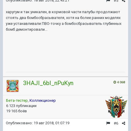
Опубликовано:
18 авг 2018, 22:43:21
#5
харугум и так уникален, в кормовой части палубы продолжают
стоять два бомбосбрасывателя, хотя на более ранних моделях
уже устанавливали ПВО-точку а бомбосбрасыватель глубинных
бомб демонтировали...
3HAJI_6bI_nPuKyn
4 068
Бета-тестер
,
Коллекционер
6 123 публикации
19 165 боёв
Опубликовано:
19 авг 2018, 01:07:19
#6