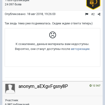
1 669 публикаций
24 097 боёв
Опубликовано:
18 авг 2018, 19:26:03
#2
Так ведь тема уже поднималась. Сидим ждем ответа теперь)
anonym_aEXgvFgsny8P
12 367
Участник
6 987 публикаций