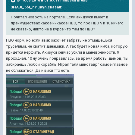
В 19.08.2018 в 01:07:19 пользователь
3HAJI_6bI_nPuKyn
сказал:
Почитал новость на портале. Если акидзуки имеет в
преимуществах какое никакое ПВО, то про ПВО 9 и 10 ничего
не сказано, никто не в курсе что там по ПВО?
ПВО норм, но если авик захочет забрать не отмашешься
труселями, не хватит динамики. А так будет новая имба, которую
придется нерфить. Акизуки сейчас убили в маневренности. 9
проходная. 10 ну очень понравилась, за время работы дымов, ты
забираешь любой корабль. Играл "аля минотавр" самое главное
не сближаться.
Да и вики ттх есть.