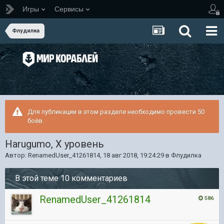
Игры
Сервисы
Флудилка
Для публикации в этом разделе необходимо провести 50
боёв.
Harugumo, X уровень
Автор:
RenamedUser_41261814
,
18 авг 2018, 19:24:29
в
Флудилка
В этой теме 10 комментариев
RenamedUser_41261814
586