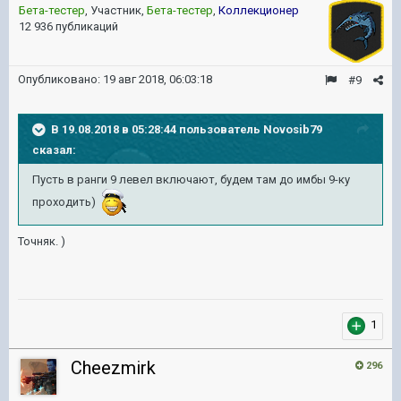
Бета-тестер
, Участник,
Бета-тестер
,
Коллекционер
12 936 публикаций
Опубликовано:
19 авг 2018, 06:03:18
#9
В 19.08.2018 в 05:28:44 пользователь
Novosib79
сказал:
Пусть в ранги 9 левел включают, будем там до имбы 9-ку
проходить)
Точняк. )
1
Cheezmirk
296