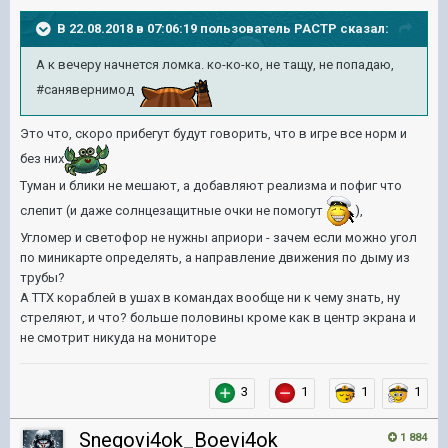
В 22.08.2018 в 07:06:19 пользователь
PACTP
сказал:
А к вечеру начнется ломка. ко-ко-ко, не тащу, не попадаю,
#санявернимод
Это что, скоро прибегут будут говорить, что в игре все норм и
без них
Туман и блики не мешают, а добавляют реализма и пофиг что
слепит (и даже солнцезащитные очки не помогут
),
Угломер и светофор не нужны априори - зачем если можно угол
по миникарте определять, а направление движения по дыму из
трубы?
А ТТХ кораблей в ушах в командах вообще ни к чему знать, ну
стреляют, и что? больше половины кроме как в центр экрана и
не смотрит никуда на мониторе
3
1
1
1
Snegovi4ok_Boevi4ok
1 884