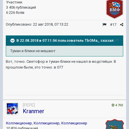
Участник
3 406 публикаций
6 226 боёв
Опубликовано:
22 авг 2018, 07:13:22
#17
В 22.08.2018 в 07:11:04 пользователь
TbOMa_
сказал:
Туман и блики не мешают
Вот, точно. Светофор и туман-блики не нашел в модстейшн. В
прошлом были, это точно. в 077
[PEPE]
4 702
Kranmer
Коллекционер
,
Коллекционер
,
Коллекционер
10 826 публикаций