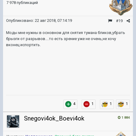
7 978 публикаций
Опубликовано:
22 авг 2018, 07:14:19
#19
Моды мне нужны в основном для снятия тумана бликов,убрать
брызги от разрывов....то есть зрение уже не очень,не хочу
вконец испортить.
4
1
1
1
Snegovi4ok_Boevi4ok
1 884