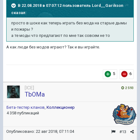
В 22.08.2018 в 07:07:12 пользователь
Lord__Garikson
сказал:
просто в шоке как теперь играть без мода на старые дымы
и пожары ?
а те моды что предлагают по мне так совсем не то
А как люди без модов играют? Так и вы играйте.
5
6
[ICE]
2 593
TbOMa
Бета-тестер кланов
,
Коллекционер
4 358 публикаций
Опубликовано:
22 авг 2018, 07:11:04
#13