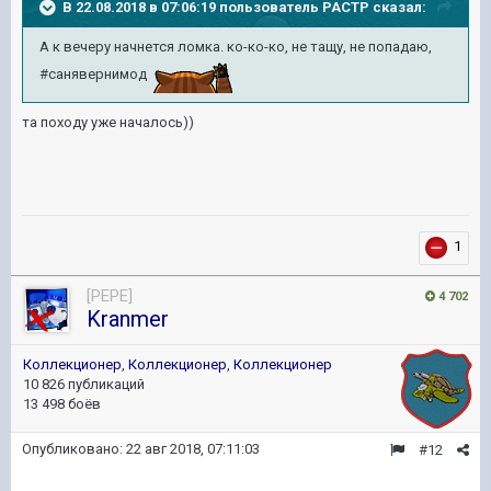
В 22.08.2018 в 07:06:19 пользователь
PACTP
сказал:
А к вечеру начнется ломка. ко-ко-ко, не тащу, не попадаю,
#санявернимод
та походу уже началось))
1
[PEPE]
4 702
Kranmer
Коллекционер
,
Коллекционер
,
Коллекционер
10 826 публикаций
13 498 боёв
Опубликовано:
22 авг 2018, 07:11:03
#12