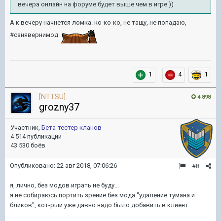
вечера онлайн на форуме будет выше чем в игре ))
А к вечеру начнется ломка. ко-ко-ко, не тащу, не попадаю,
#санявернимод
1
4
1
[NTTSU]
4 898
grozny37
Участник,
Бета-тестер кланов
4 514 публикации
43 530 боёв
Опубликовано:
22 авг 2018, 07:06:26
#8
я, лично, без модов играть не буду...
я не собираюсь портить зрение без мода "удаление тумана и
бликов", кот-рый уже давно надо было добавить в клиент