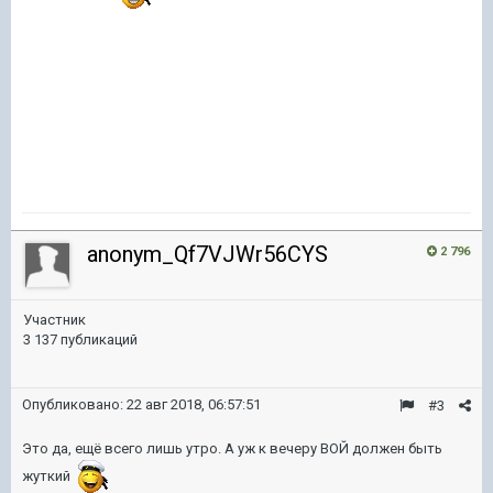
anonym_Qf7VJWr56CYS
2 796
Участник
3 137 публикаций
Опубликовано:
22 авг 2018, 06:57:51
#3
Это да, ещё всего лишь утро. А уж к вечеру ВОЙ должен быть
жуткий