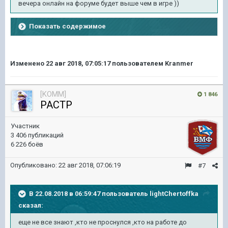
вечера онлайн на форуме будет выше чем в игре ))
Показать содержимое
Изменено
22 авг 2018, 07:05:17
пользователем Kranmer
[KOMM]
1 846
PACTP
Участник
3 406 публикаций
6 226 боёв
Опубликовано:
22 авг 2018, 07:06:19
#7
В 22.08.2018 в 06:59:47 пользователь
lightChertoffka
сказал:
еще не все знают ,кто не проснулся ,кто на работе до