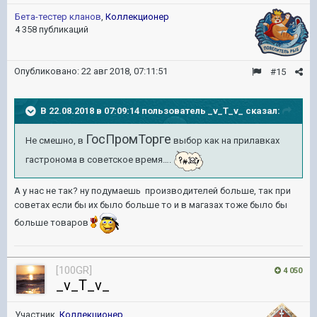
Бета-тестер кланов
,
Коллекционер
4 358 публикаций
Опубликовано:
22 авг 2018, 07:11:51
#15
В 22.08.2018 в 07:09:14 пользователь
_v_T_v_
сказал:
ГосПромТорге
Не смешно, в
выбор как на прилавках
гастронома в советское время….
А у нас не так? ну подумаешь производителей больше, так при
советах если бы их было больше то и в магазах тоже было бы
больше товаров
[100GR]
4 050
_v_T_v_
Участник,
Коллекционер