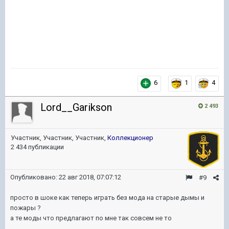
6
1
4
Lord__Garikson
2 493
Участник, Участник, Участник,
Коллекционер
2 434 публикации
Опубликовано:
22 авг 2018, 07:07:12
#9
просто в шоке как теперь играть без мода на старые дымы и
пожары ?
а те моды что предлагают по мне так совсем не то