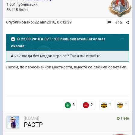
1 651 публикация
56 115 боёв
Опубликовано:
22 авг 2018, 07:12:39
#16
В 22.08.2018 в 07:11:03 пользователь
Kranmer
сказал:
А как люди без модов играют? Так и вы играйте.
Лесом, по пересеченной местности, вместе со своими советами.
3
2
1
1
[KOMM]
1 846
PACTP