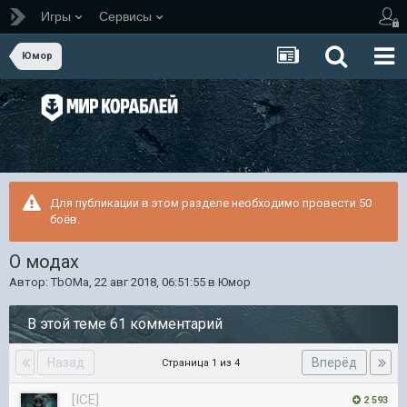
Игры
Сервисы
Юмор
Для публикации в этом разделе необходимо провести 50
боёв.
О модах
Автор:
TbOMa
,
22 авг 2018, 06:51:55
в
Юмор
В этой теме 61 комментарий
Назад
Вперёд
Страница 1 из 4
[ICE]
2 593