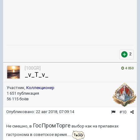
2
[100GR]
4 050
_v_T_v_
Участник,
Коллекционер
1 651 публикация
56 115 боёв
Опубликовано:
22 авг 2018, 07:09:14
#10
ГосПромТорге
Не смешно, в
выбор как на прилавках
гастронома в советское время….