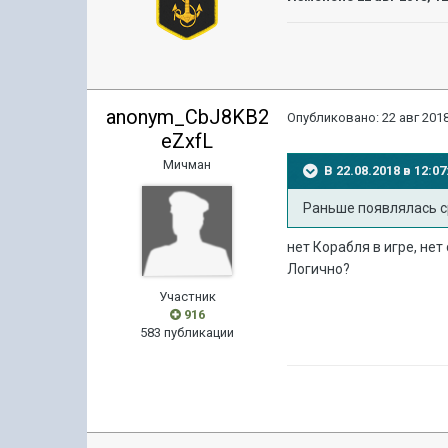
anonym_CbJ8KB2
Опубликовано:
22 авг 2018
eZxfL
Мичман
В 22.08.2018 в 12:
Раньше появлялась ср
нет Корабля в игре, нет
Логично?
Участник
916
583 публикации