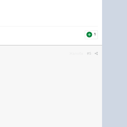
1
Жалоба
#5