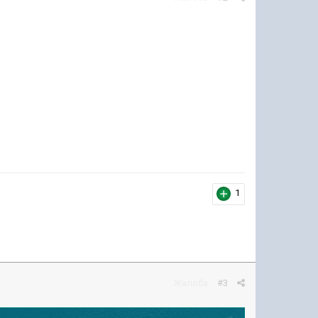
1
Жалоба
#3