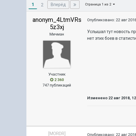
1
Вперёд
2
Страница 1 из 2
anonym_4LtmVRs
Опубликовано:
22 авг 2018
5z3xj
Услышал тут новость пр
Мичман
нет этих боев в статис
Участник
2 360
747 публикаций
Изменено
22 авг 2018, 1
[MORDR]
Опубликовано:
22 авг 2018