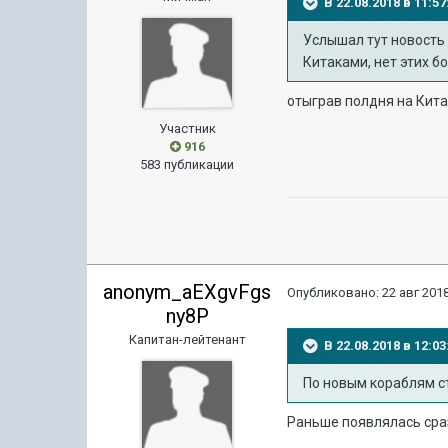
В 22.08.2018 в 11:
Услышал тут новость 
Китаками, нет этих 
отыграв полдня на Кита
Участник
916
583 публикации
anonym_aEXgvFgs
Опубликовано:
22 авг 2018
ny8P
Капитан-лейтенант
В 22.08.2018 в 12:
По новым кораблям ст
Раньше появлялась сразу