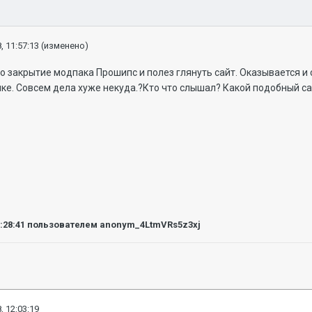
, 11:57:13
(изменено)
о закрытие модпака Прошипс и полез глянуть сайт. Оказывается и 
тике. Совсем дела хуже некуда.?Кто что слышал? Какой подобный
2:28:41
пользователем anonym_4LtmVRs5z3xj
, 12:03:19