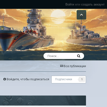
Войти
или
создать аккаунт
Все публикации
Войдите, чтобы подписаться
Подписчики
1