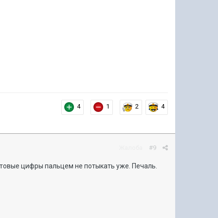
4
1
2
4
Жалоба
#9
летовые цифры пальцем не потыкать уже. Печаль.