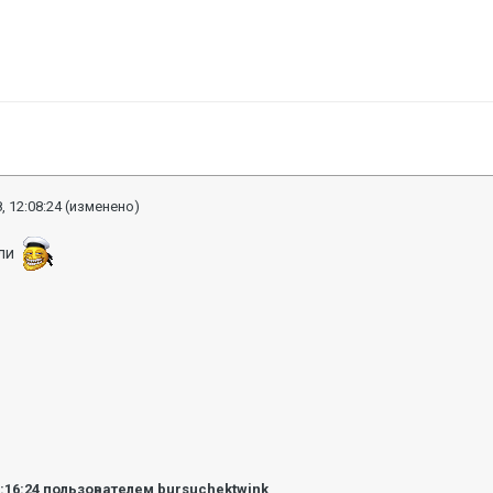
, 12:08:24
(изменено)
али
2:16:24
пользователем bursuchektwink