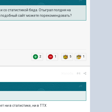
и со статистикой бяда. Отыграл полдня на
кой подобный сайт можете порекомендовать?
2
1
5
1
Жалоба
#4
т ни в статистике, ни в ТТХ