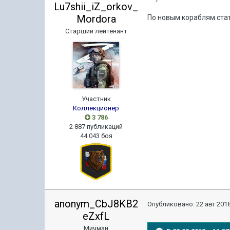
Lu7shii_iZ_orkov_
Mordora
По новым кораблям стат
Старший лейтенант
Участник
Коллекционер
3 786
2 887 публикаций
44 043 боя
anonym_CbJ8KB2
Опубликовано:
22 авг 2018
eZxfL
Мичман