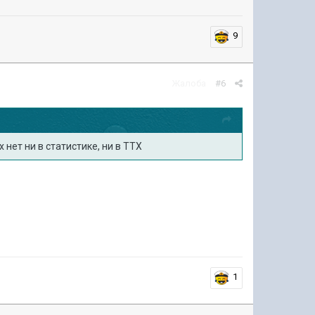
9
Жалоба
#6
 нет ни в статистике, ни в ТТХ
1