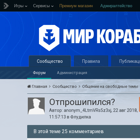
Игры
Сервисы
Премиум магазин
Адмиралтейство
Сообщество
Правила
Публикац
Форум
Администрация
Главная
Сообщество
Общение на свободные темы
Отпрошипился?
Автор:
anonym_4LtmVRs5z3xj
,
22 авг 2018,
11:57:13
в
Флудилка
В этой теме 25 комментариев