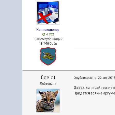
Коллекционер
4 702
10 826 публикаций
13 498 боёв
0celot
Опубликовано:
22 авг 2018
Лейтенант
Ээээх. Если сайт загнё
Придется всякие аргуме