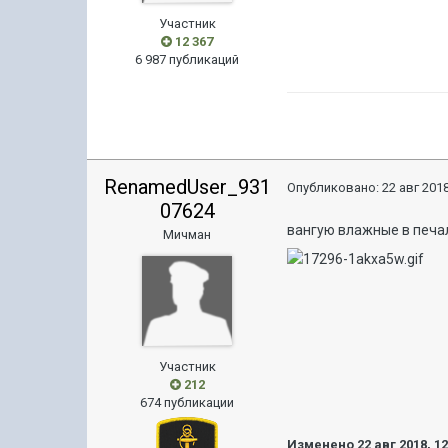
Участник
12 367
6 987 публикаций
RenamedUser_931
Опубликовано:
22 авг 2018
07624
вангую влажные в печ
Мичман
Участник
212
674 публикации
Изменено
22 авг 2018, 1