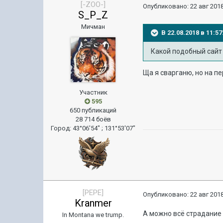
[-ZOO-]
Опубликовано:
22 авг 2018
S_P_Z
Мичман
В 22.08.2018 в 11:
Какой подобный сай
Ща я сварганю, но на п
Участник
595
650 публикаций
28 714 боёв
Город
:
43°06′54″ ; 131°53′07″
[PEPE]
Опубликовано:
22 авг 2018
Kranmer
А можно всё страдание 
In Montana we trump.