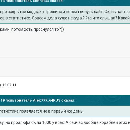
57:13 пользователь
konrat33
сказал:
про закрытие модпака Прошипс и полез глянуть сайт. Оказывается 
боев в статистике. Совсем дела хуже некуда.?Кто что слышал? Ка
ками, потом хоть проснулся то?))
, 12:07:11
03:19 пользователь
Alex777_64RUS
сказал:
атистика появляется не в первый же день.
, но проальфа была 1000 у всех. А сейчас вообще кораблей этих не