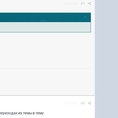
Жалоба
#7
Жалоба
#8
ереходах из темы в тему.