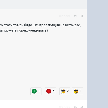
Жалоба
#1
со статистикой бяда. Отыграл полдня на Китаказе,
 сайт можете порекомендовать?
1
5
2
1
Жалоба
#2