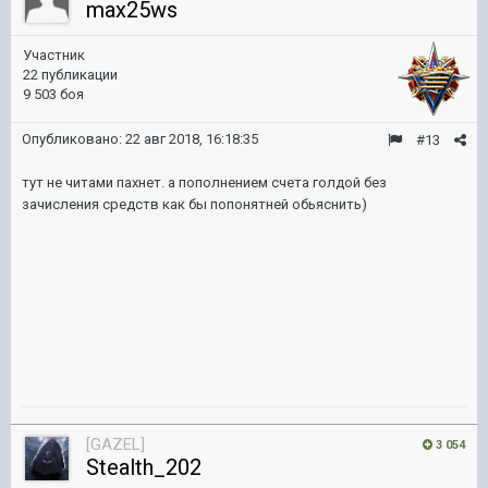
max25ws
Участник
22 публикации
9 503 боя
Опубликовано:
22 авг 2018, 16:18:35
#13
тут не читами пахнет. а пополнением счета голдой без
зачисления средств как бы попонятней обьяснить)
[GAZEL]
3 054
Stealth_202