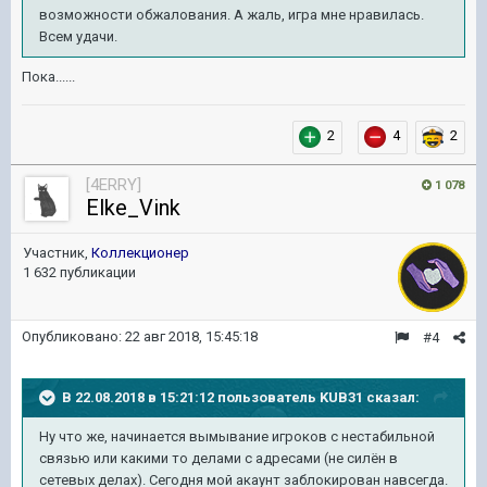
возможности обжалования. А жаль, игра мне нравилась.
Всем удачи.
Пока......
2
4
2
[4ERRY]
1 078
Elke_Vink
Участник,
Коллекционер
1 632 публикации
Опубликовано:
22 авг 2018, 15:45:18
#4
В 22.08.2018 в 15:21:12 пользователь
KUB31
сказал:
Ну что же, начинается вымывание игроков с нестабильной
связью или какими то делами с адресами (не силён в
сетевых делах). Сегодня мой акаунт заблокирован навсегда.