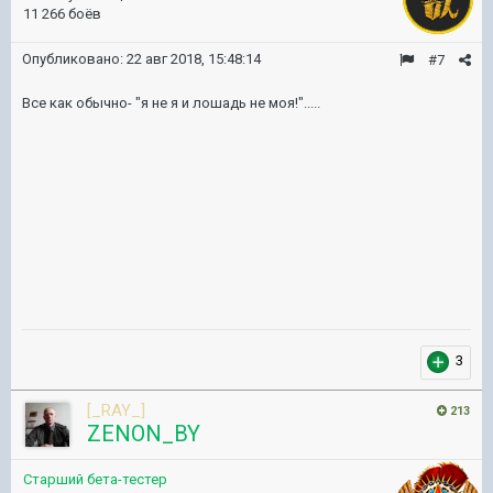
11 266 боёв
Опубликовано:
22 авг 2018, 15:48:14
#7
Все как обычно- "я не я и лошадь не моя!".....
3
[_RAY_]
213
ZENON_BY
Старший бета-тестер