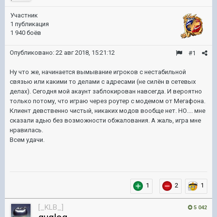
Участник
1 публикация
1 940 боёв
Опубликовано:
22 авг 2018, 15:21:12
#1
Ну что же, начинается вымывание игроков с нестабильной
связью или какими то делами с адресами (не силён в сетевых
делах). Сегодня мой акаунт заблокирован навсегда. И вероятно
только потому, что играю через роутер с модемом от Мегафона.
Клиент девственно чистый, никаких модов вообще нет. НО.... мне
сказали адью без возможности обжалования. А жаль, игра мне
нравилась.
Всем удачи.
1
2
1
[_KLB_]
5 042