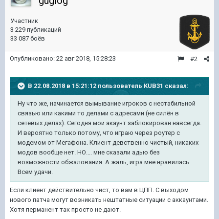
guglog
Участник
3 229 публикаций
33 087 боёв
Опубликовано:
22 авг 2018, 15:28:23
#2
В 22.08.2018 в 15:21:12 пользователь
KUB31
сказал:
Ну что же, начинается вымывание игроков с нестабильной
связью или какими то делами с адресами (не силён в
сетевых делах). Сегодня мой акаунт заблокирован навсегда.
И вероятно только потому, что играю через роутер с
модемом от Мегафона. Клиент девственно чистый, никаких
модов вообще нет. НО.... мне сказали адью без
возможности обжалования. А жаль, игра мне нравилась.
Всем удачи.
Если клиент действительно чист, то вам в ЦПП. С выходом
нового патча могут возникать нештатные ситуации с аккаунтами.
Хотя перманент так просто не дают.