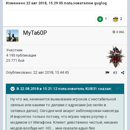
Изменено
22 авг 2018, 15:29:05
пользователем guglog
1
2
MyTa60P
4 066
Участник
4 193 публикации
25 771 бой
Опубликовано:
22 авг 2018, 15:44:45
#3
В 22.08.2018 в 15:21:12 пользователь
KUB31
сказал:
Ну что же, начинается вымывание игроков с нестабильной
связью или какими то делами с адресами (не силён в
сетевых делах). Сегодня мой акаунт заблокирован навсегда.
И вероятно только потому, что играю через роутер с
модемом от Мегафона. Клиент девственно чистый, никаких
модов вообще нет. НО.... мне сказали адью без