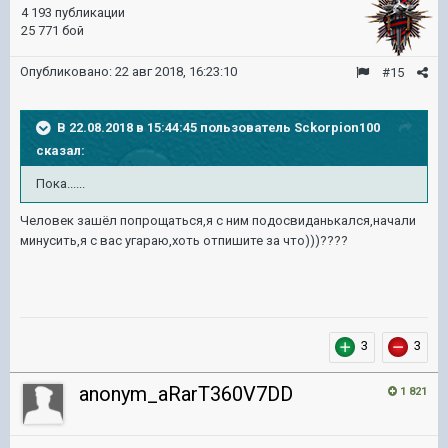
4 193 публикации
25 771 бой
Опубликовано:
22 авг 2018, 16:23:10
#15
В 22.08.2018 в 15:44:45 пользователь
Sckorpion100
сказал:
Пока......
Человек зашёл попрощаться,я с ним подосвиданькался,начали
минусить,я с вас угараю,хоть отпишите за что)))????
3
3
anonym_aRarT360V7DD
1 821