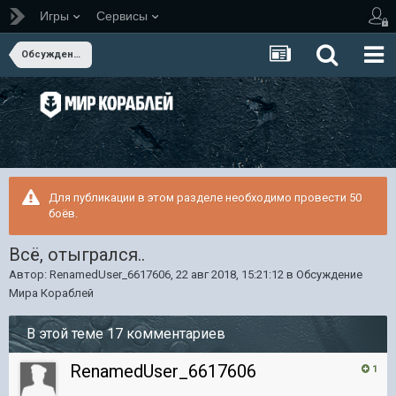
Игры
Сервисы
Обсуждение Мира Кораблей
Для публикации в этом разделе необходимо провести 50
боёв.
Всё, отыгрался..
Автор:
RenamedUser_6617606
,
22 авг 2018, 15:21:12
в
Обсуждение
Мира Кораблей
В этой теме 17 комментариев
RenamedUser_6617606
1