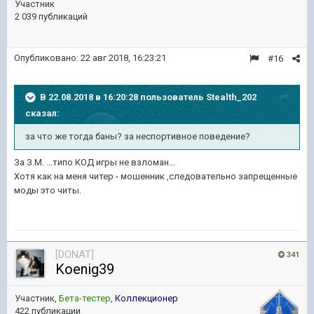
Участник
2 039 публикаций
Опубликовано:
22 авг 2018, 16:23:21
#16
В 22.08.2018 в 16:20:28 пользователь
Stealth_202
сказал:
за что же тогда баны? за неспортивное поведение?
За З.М. ...типо КОД игры не взломан...
Хотя как на меня читер - мошенник ,следовательно запрещенные
моды это читы.
[DONAT]
341
Koenig39
Участник,
Бета-тестер
,
Коллекционер
422 публикации