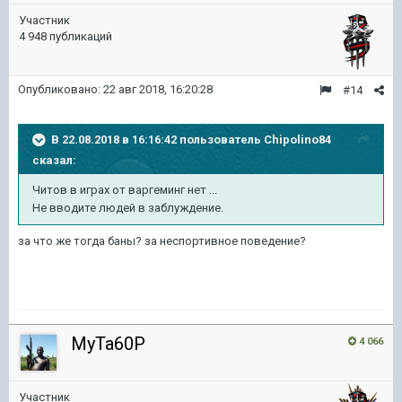
Участник
4 948 публикаций
Опубликовано:
22 авг 2018, 16:20:28
#14
В 22.08.2018 в 16:16:42 пользователь
Chipolino84
сказал:
Читов в играх от варгеминг нет ...
Не вводите людей в заблуждение.
за что же тогда баны? за неспортивное поведение?
MyTa60P
4 066
Участник