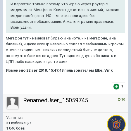
И вероятно только потому, что играю через роутер с
модемом от Мегафона. Клиент девственно чистый, никаких
модов вообще нет. НО.... мне сказали адью без
возможности обжалования. А жаль, игра мне нравилась.
Всем удачи.
Мегафон тут не виноват (играю и на йоте, и на мегафоне, и на
билайне), и даже если ip невольно совпал с забаненным игроком,
с него заходившим - никаких последствий быть не должно,
потому что банится не адрес. Тут одно из двух: либо писать в
ЦПП, либо нашкодили где-то сами
Изменено
22 авг 2018, 15:47:48
пользователем Elke_Vink
1
RenamedUser_15059745
30
Участник
31 публикация
1 046 боёв