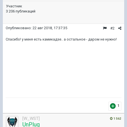
Участник
3 206 публикаций
Опубликовано:
22 авг 2018, 17:37:35
#2
Спасибо! у меня есть камикадзе.. а остальное - даром не нужно!
1
[W_WST]
1 562
UnPlug