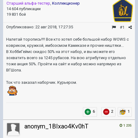
Старший альфа-тестер
,
Коллекционер
14 604 публикации
19 831 бой
Опубликовано:
22 авг 2018, 17:27:35
#1
Налетай торопись!!!! Все кто хотел себе большой набор WOWS с
ковриком, кружкой, имбоэсмом Камиказе и прочие ништяки...
В ХоббиГеймс скидос 50% на этот набор, и вы можете его
зохватить всего за 1245 рубасов. На всю атрибутику отдельно
тоже акция 50%. Пройти на сайт и набор можно напрямую из
ВГШопа.
Ток что заказал наборчик. Курьером.
6
2
1
anonym_1BIxao4Kv0hT
1 235