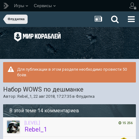
Игры
Сервисы
Флудилка
Для публикации в этом разделе необходимо провести 50
боёв.
Набор WOWS по дешманке
Автор:
Rebel_1
,
22 авг 2018, 17:27:35
в
Флудилка
В этой теме 14 комментариев
[LEVEL]
15 256
Rebel_1