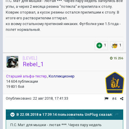
П.С. Мат для мышки - лютая ***. Через пару недель загнулись все
углы, а через 2 месяца резина "потекла" и прилипла к столу.
Коврик оторвал, а кусок резины остался прилипшим к столу. В
итоге его растворителем оттирал.
ко всему остальному претензий никаких. Футболке уже 1.5 года -
полет нормальный.
1
1
[LEVEL]
15 256
Rebel_1
Старший альфа-тестер
,
Коллекционер
14 604 публикации
19 831 бой
Опубликовано:
22 авг 2018, 17:41:33
#4
В 22.08.2018 в 17:39:14 пользователь
UnPlug
сказал:
П.С. Мат для мышки - лютая ***. Через пару недель