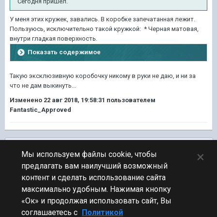
Сегодня пришел.
У меня этих кружек, завались. В коробке запечатанная лежит.
Пользуюсь, исключительно такой кружкой: * Черная матовая,
внутри гладкая поверхность.
Показать содержимое
Такую эксклюзивную коробочку никому в руки не даю, и ни за
что не дам выкинуть...
Изменено
22 авг 2018, 19:58:31
пользователем
Fantastic_Approved
Подписчики
0
×
Мы используем файлы cookie, чтобы
предлагать вам наилучший возможный
ПЕРЕЙТИ К СПИСКУ ТЕМ
контент и сделать использование сайта
Флудилка
максимально удобным. Нажимая кнопку
«Ок» и продолжая использовать сайт, Вы
соглашаетесь с
Политикой