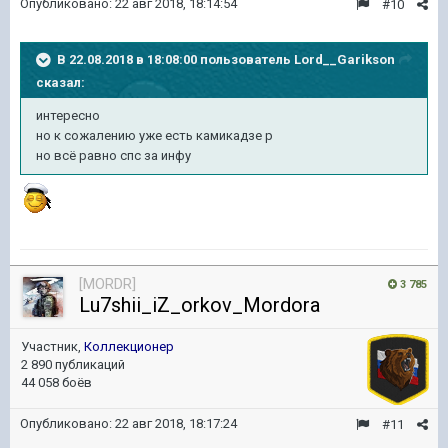
Опубликовано:
22 авг 2018, 18:14:54
#10
В 22.08.2018 в 18:08:00 пользователь
Lord__Garikson
сказал:
интересно
но к сожалению уже есть камикадзе р
но всё равно спс за инфу
[MORDR]
3 785
Lu7shii_iZ_orkov_Mordora
Участник,
Коллекционер
2 890 публикаций
44 058 боёв
Опубликовано:
22 авг 2018, 18:17:24
#11