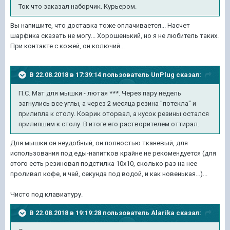
Ток что заказал наборчик. Курьером.
Вы напишите, что доставка тоже оплачивается... Насчет
шарфика сказать не могу... Хорошенький, но я не любитель таких.
При контакте с кожей, он колючий...
В 22.08.2018 в 17:39:14 пользователь
UnPlug
сказал:
П.С. Мат для мышки - лютая ***. Через пару недель
загнулись все углы, а через 2 месяца резина "потекла" и
прилипла к столу. Коврик оторвал, а кусок резины остался
прилипшим к столу. В итоге его растворителем оттирал.
Для мышки он неудобный, он полностью тканевый, для
использования под еды-напитков крайне не рекомендуется (для
этого есть резиновая подстилка 10х10, сколько раз на нее
проливал кофе, и чай, секунда под водой, и как новенькая...)...
Чисто под клавиатуру.
В 22.08.2018 в 19:19:28 пользователь
Alarika
сказал: