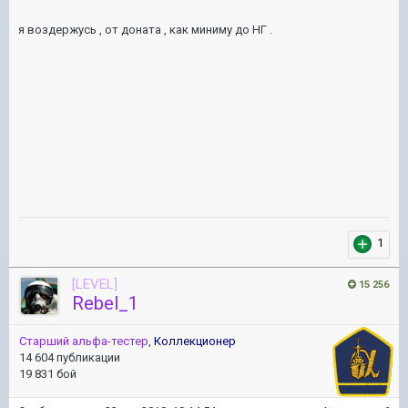
я воздержусь , от доната , как миниму до НГ .
1
[LEVEL]
15 256
Rebel_1
Старший альфа-тестер
,
Коллекционер
14 604 публикации
19 831 бой