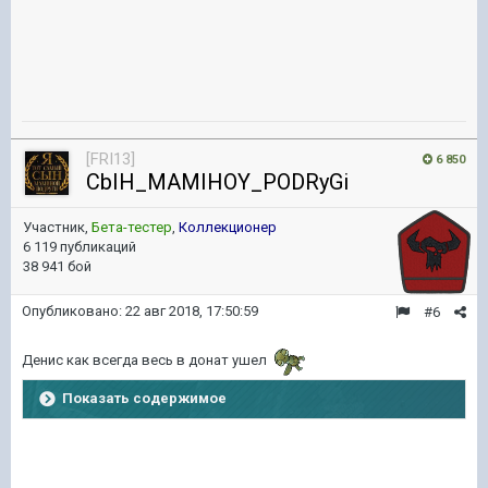
[FRI13]
6 850
CbIH_MAMIHOY_PODRyGi
Участник,
Бета-тестер
,
Коллекционер
6 119 публикаций
38 941 бой
Опубликовано:
22 авг 2018, 17:50:59
#6
Денис как всегда весь в донат ушел
Показать содержимое