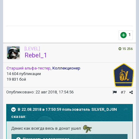
1
[LEVEL]
15 256
Rebel_1
Старший альфа-тестер
,
Коллекционер
14 604 публикации
19 831 бой
Опубликовано:
22 авг 2018, 17:54:56
#7
В 22.08.2018 в 17:50:59 пользователь
SILVER_DJ0N
сказал:
Денис как всегда весь в донат ушел