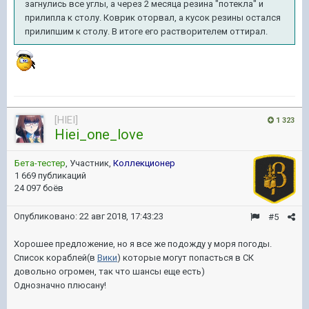
загнулись все углы, а через 2 месяца резина "потекла" и
прилипла к столу. Коврик оторвал, а кусок резины остался
прилипшим к столу. В итоге его растворителем оттирал.
[HIEI]
1 323
Hiei_one_love
Бета-тестер
, Участник,
Коллекционер
1 669 публикаций
24 097 боёв
Опубликовано:
22 авг 2018, 17:43:23
#5
Хорошее предложение, но я все же подожду у моря погоды.
Список кораблей(в
Вики
) которые могут попасться в СК
довольно огромен, так что шансы еще есть)
Однозначно плюсану!