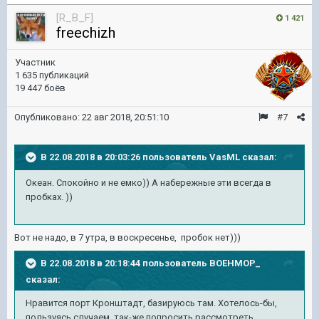
[R_B_F]
1 421
freechizh
Участник
1 635 публикаций
19 447 боёв
Опубликовано:
22 авг 2018, 20:51:10
#7
В 22.08.2018 в 20:03:26 пользователь
VasML
сказал:
Океан. Спокойно и не емко)) А набережные эти всегда в
пробках. ))
Вот не надо, в 7 утра, в воскресенье, пробок нет)))
В 22.08.2018 в 20:18:44 пользователь
BOEHMOP_
сказал:
Нравится порт Кронштадт, базируюсь там. Хотелось-бы,
пользуясь случаем, так-же попросить рассмотреть