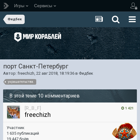
Игры
Сервисы
Фидбек
порт Санкт-Петербург
Автор:
freechizh
,
22 авг 2018, 18:19:36
в
Фидбек
украшательства.
В этой теме 10 комментариев
[R_B_F]
1 421
freechizh
Участник
1 635 публикаций
19 447 боёв