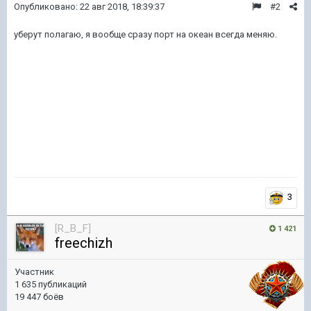
Опубликовано:
22 авг 2018, 18:39:37
#2
уберут полагаю, я вообще сразу порт на океан всегда меняю.
3
[R_B_F]
1 421
freechizh
Участник
1 635 публикаций
19 447 боёв