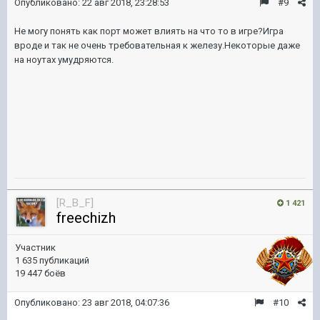
Опубликовано:
22 авг 2018, 23:28:53
#9
Не могу понять как порт может влиять на что то в игре?Игра
вроде и так не очень требовательная к железу.Некоторые даже
на ноутах умудряются.
[R_B_F]
1 421
freechizh
Участник
1 635 публикаций
19 447 боёв
Опубликовано:
23 авг 2018, 04:07:36
#10