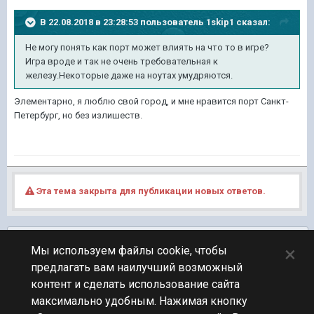
В 22.08.2018 в 23:28:53 пользователь
1skip1
сказал:
Не могу понять как порт может влиять на что то в игре?
Игра вроде и так не очень требовательная к
железу.Некоторые даже на ноутах умудряются.
Элементарно, я люблю свой город, и мне нравится порт Санкт-
Петербург, но без излишеств.
Эта тема закрыта для публикации новых ответов.
Подписчики
0
×
Мы используем файлы cookie, чтобы
предлагать вам наилучший возможный
ПЕРЕЙТИ К СПИСКУ ТЕМ
контент и сделать использование сайта
Фидбек
максимально удобным. Нажимая кнопку